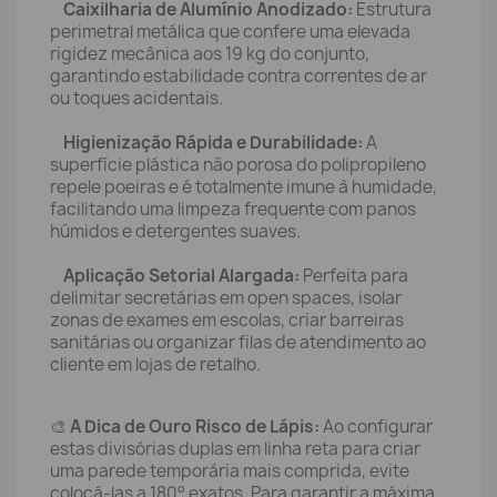
Caixilharia de Alumínio Anodizado:
Estrutura
perimetral metálica que confere uma elevada
rigidez mecânica aos 19 kg do conjunto,
garantindo estabilidade contra correntes de ar
ou toques acidentais.
Higienização Rápida e Durabilidade:
A
superfície plástica não porosa do polipropileno
repele poeiras e é totalmente imune à humidade,
facilitando uma limpeza frequente com panos
húmidos e detergentes suaves.
Aplicação Setorial Alargada:
Perfeita para
delimitar secretárias em open spaces, isolar
zonas de exames em escolas, criar barreiras
sanitárias ou organizar filas de atendimento ao
cliente em lojas de retalho.
🎨
A Dica de Ouro Risco de Lápis:
Ao configurar
estas divisórias duplas em linha reta para criar
uma parede temporária mais comprida, evite
colocá-las a 180° exatos. Para garantir a máxima