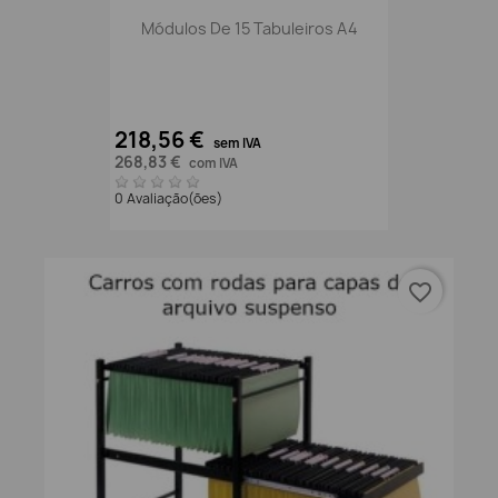
Módulos De 15 Tabuleiros A4
218,56 €
sem IVA
268,83 €
com IVA
0 Avaliação(ões)
favorite_border