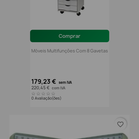
Comprar
Móveis Multifunções Com 8 Gavetas
179,23 €
sem IVA
220,45 €
com IVA
0 Avaliação(ões)
favorite_border