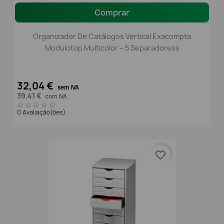
Comprar
Organizador De Catálogos Vertical Exacompta
Modulotop Multicolor – 5 Separadoress
32,04 €
sem IVA
39,41 €
com IVA
0 Avaliação(ões)
favorite_border