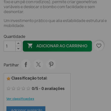
fixo e um pé com rodízios), permite criar geometrias
variáveis e deslocar o biombo com facilidade e sem
desmontar.
Um investimento prático que alia estabilidade estrutural e
mobilidade.
Quantidade

favorite_border
ADICIONAR AO CARRINHO
Partilhar
Classificação total
:
0
/
5
-
0
avaliações
Ver classificações
Adicionar avaliação