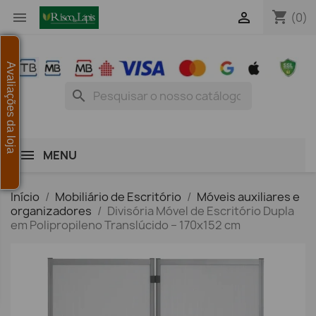
shopping_cart


(0)
Avaliações da loja
search
MENU
Início
Mobiliário de Escritório
Móveis auxiliares e
organizadores
Divisória Móvel de Escritório Dupla
em Polipropileno Translúcido – 170x152 cm