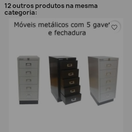
12 outros produtos na mesma
categoria:
favorite_border