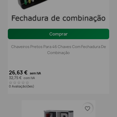
Comprar
Chaveiros Pretos Para 46 Chaves Com Fechadura De
Combinação
26,63 €
sem IVA
32,75 €
com IVA
0 Avaliação(ões)
favorite_border