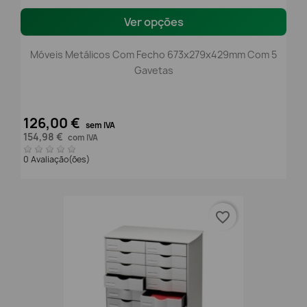
Ver opções
Móveis Metálicos Com Fecho 673x279x429mm Com 5
Gavetas
126,00 €
sem IVA
154,98 €
com IVA
0 Avaliação(ões)
favorite_border