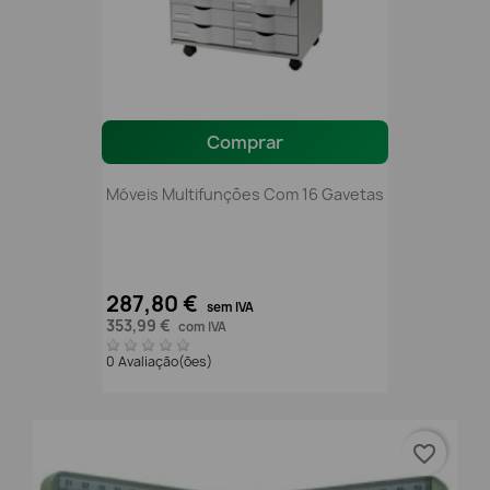
Comprar
Móveis Multifunções Com 16 Gavetas
287,80 €
sem IVA
353,99 €
com IVA
0 Avaliação(ões)
favorite_border