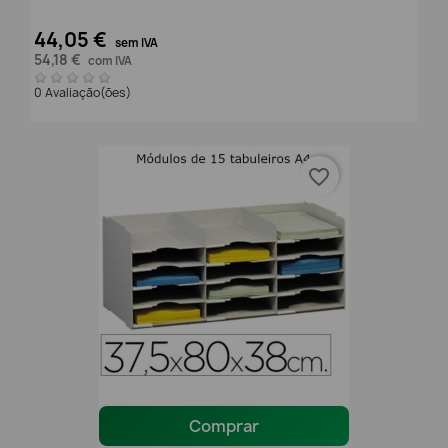
44,05 €
sem IVA
54,18 €
com IVA
0 Avaliação(ões)
favorite_border
Comprar