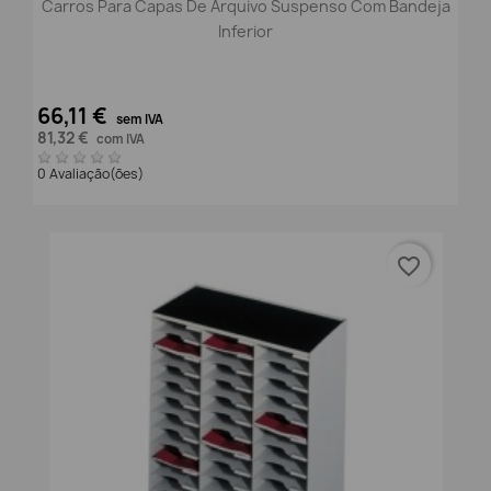
Carros Para Capas De Arquivo Suspenso Com Bandeja
Inferior
66,11 €
sem IVA
81,32 €
com IVA
0 Avaliação(ões)
favorite_border