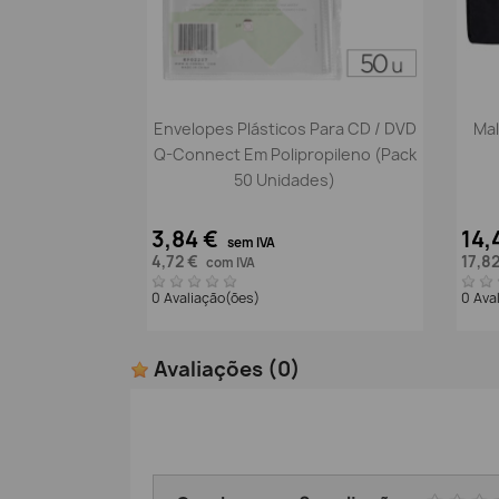
Vista rápida

Envelopes Plásticos Para CD / DVD
Mal
Q-Connect Em Polipropileno (Pack
50 Unidades)
3,84 €
14,
sem IVA
4,72 €
17,8
com IVA
0 Avaliação(ões)
0 Ava
Avaliações
(0)