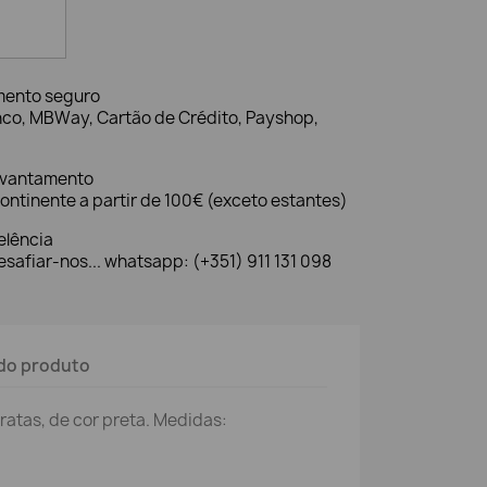
mento seguro
nco, MBWay, Cartão de Crédito, Payshop,
evantamento
ontinente a partir de 100€ (exceto estantes)
elência
safiar-nos... whatsapp: (+351) 911 131 098
do produto
aratas, de cor preta. Medidas: