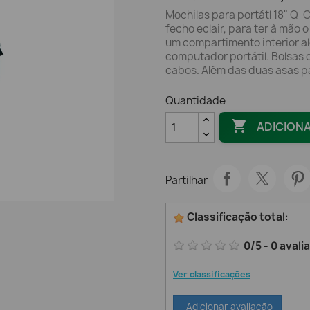
Mochilas para portátl 18" Q
fecho eclair, para ter à mão 
um compartimento interior a
computador portátil. Bolsas 
cabos. Além das duas asas p
Quantidade

ADICION
Partilhar
Classificação total
:
0
/
5
-
0
avali
Ver classificações
Adicionar avaliação