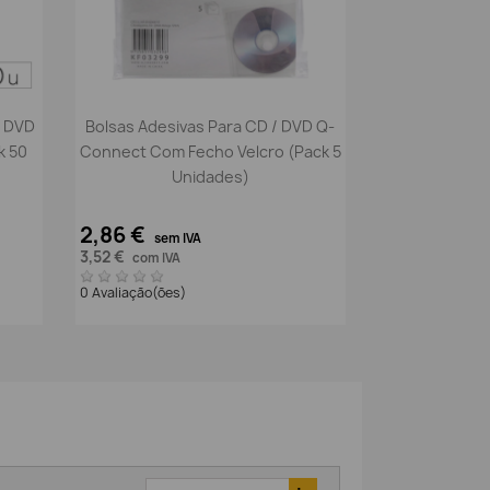
Vista rápida

/ DVD
Bolsas Adesivas Para CD / DVD Q-
k 50
Connect Com Fecho Velcro (Pack 5
Unidades)
2,86 €
sem IVA
3,52 €
com IVA
0 Avaliação(ões)