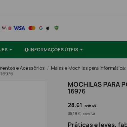
UES
INFORMAÇÕES ÚTEIS
mentos e Acessórios
Malas e Mochilas para informática:
-16976
MOCHILAS PARA PO
16976
28.61
sem IVA
35,19 €
com IVA
Práticas e leves, f