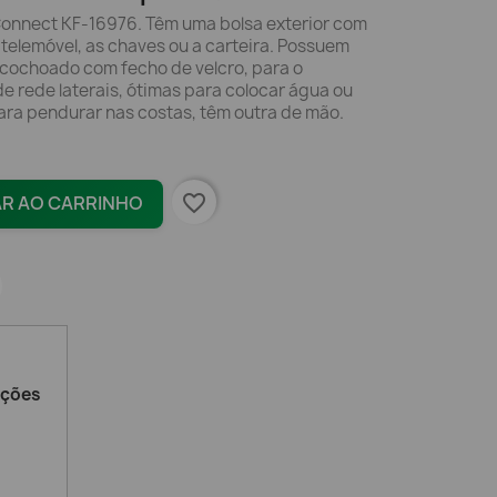
-Connect KF-16976. Têm uma bolsa exterior com
o telemóvel, as chaves ou a carteira. Possuem
lcochoado com fecho de velcro, para o
de rede laterais, ótimas para colocar água ou
ara pendurar nas costas, têm outra de mão.
favorite_border
AR AO CARRINHO
ações