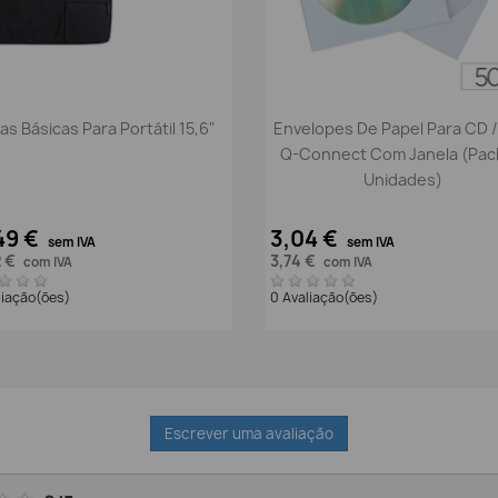
Vista rápida
Vista rápida


as Básicas Para Portátil 15,6"
Envelopes De Papel Para CD 
Q-Connect Com Janela (Pac
Unidades)
49 €
3,04 €
sem IVA
sem IVA
2 €
3,74 €
com IVA
com IVA
liação(ões)
0 Avaliação(ões)
Escrever uma avaliação