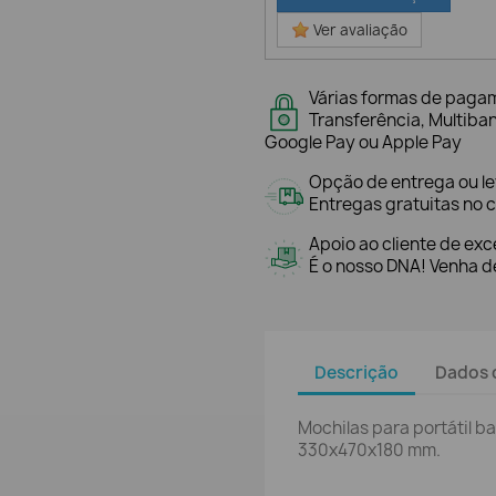
Ver avaliação
Várias formas de paga
Transferência, Multiba
Google Pay ou Apple Pay
Opção de entrega ou l
Entregas gratuitas no c
Apoio ao cliente de exc
É o nosso DNA! Venha de
Descrição
Dados 
Mochilas para portátil b
330x470x180 mm.