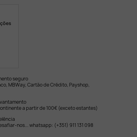
ações
mento seguro
nco, MBWay, Cartão de Crédito, Payshop,
evantamento
ontinente a partir de 100€ (exceto estantes)
elência
safiar-nos... whatsapp: (+351) 911 131 098