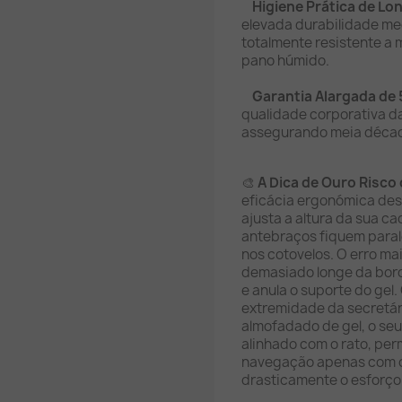
Higiene Prática de Lo
elevada durabilidade me
totalmente resistente a
pano húmido.
Garantia Alargada de 
qualidade corporativa d
assegurando meia década
🎨
A Dica de Ouro Risco 
eficácia ergonómica dest
ajusta a altura da sua c
antebraços fiquem paral
nos cotovelos. O erro ma
demasiado longe da bord
e anula o suporte do gel
extremidade da secretár
almofadado de gel, o seu
alinhado com o rato, pe
navegação apenas com o
drasticamente o esforço