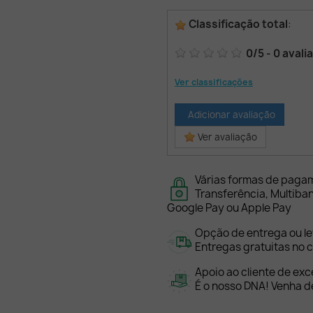
Classificação total
:
0
/
5
-
0
avali
Ver classificações
Adicionar avaliação
Ver avaliação
Várias formas de paga
Transferência, Multiba
Google Pay ou Apple Pay
Opção de entrega ou l
Entregas gratuitas no c
Apoio ao cliente de exc
É o nosso DNA! Venha de