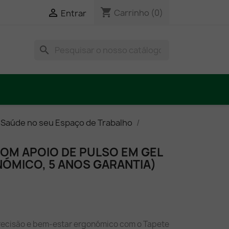
shopping_cart

Carrinho
(0)
Entrar
search
 Saúde no seu Espaço de Trabalho
COM APOIO DE PULSO EM GEL
ÓMICO, 5 ANOS GARANTIA)
 precisão e bem-estar ergonómico com o Tapete