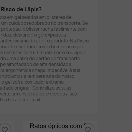
Risco de Lápis?
os em gel selados em blisteres de
 um cuidado redobrado no transporte. Se
roteção, o blister racha facilmente com
ndas, deixando o gel exposto a
 antes mesmo de abrir o produto. Na Risco
erial de escritório com o bom senso que
s blisteres "a nu". Embalamos o seu apoio
 de uma caixa de cartão de transporte
ope almofadado de alta densidade,
ura ergonómica chega impecável à sua
controlamos a temperatura do nosso
o gel sofra com calor extremo,
idade original. Centralize as suas
eite um envio rápido e receba a sua
l na hora por e-mail.
favorite_border
favorite_border