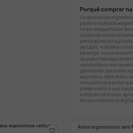
Porquê comprar na 
Os acessórios ergonómic
plástico moldado exigem
forem despachados sem p
o peso de outras encome
perfurações ou sujidade
de Lápis, tratamos o mat
ele exige: nunca enviamo
de pulso Fellowes dentro
resistente ou num envel
garantindo que a estrut
secretária. Além disso, 
armazém para evitar que 
preservando a sua viscos
compras connosco, aprov
fatura corporativa digita
favorite_border