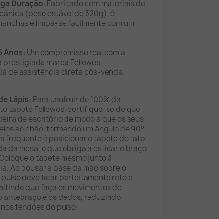
nga Duração:
Fabricado com materiais de
cânica (peso estável de 320g), é
 manchas e limpa-se facilmente com um
5 Anos:
Um compromisso real com a
a prestigiada marca Fellowes,
 de assistência direta pós-venda.
de Lápis:
Para usufruir de 100% da
e tapete Fellowes, certifique-se de que
adeira de escritório de modo a que os seus
elos ao chão, formando um ângulo de 90°
is frequente é posicionar o tapete de rato
a da mesa, o que obriga a esticar o braço
. Coloque o tapete mesmo junto à
ia. Ao pousar a base da mão sobre o
 pulso deve ficar perfeitamente reto e
rmitindo que faça os movimentos de
 antebraço e os dedos, reduzindo
 nos tendões do pulso!