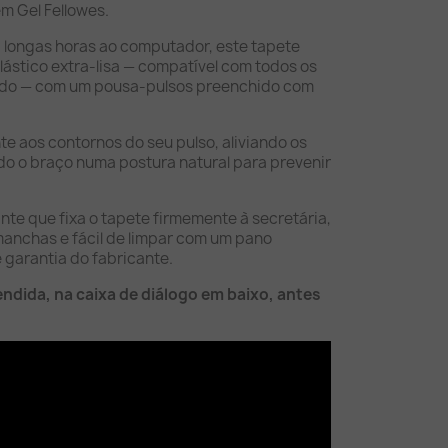
m Gel Fellowes.
longas horas ao computador, este tapete
ástico extra-lisa — compatível com todos os
cado — com um pousa-pulsos preenchido com
e aos contornos do seu pulso, aliviando os
o o braço numa postura natural para prevenir
.
te que fixa o tapete firmemente à secretária,
manchas e fácil de limpar com um pano
 garantia do fabricante.
endida, na caixa de diálogo em baixo, antes