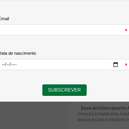
este cenário, oferecend
ergonómica e altamente 
Com o seu almofadado em 
pressão exercida pelo pe
homogénea, garantindo 
neutra, relaxada e corret
Destaques de Pratic
Pousa-Pusos Anatómi
anatomia única do utiliz
firme que alivia a tensã
Superfície de Deslize 
plástico de alta perform
precisão ótica de qualque
Base Antiderrapante 
firmeza à melamina, made
deslocações e deslizes 