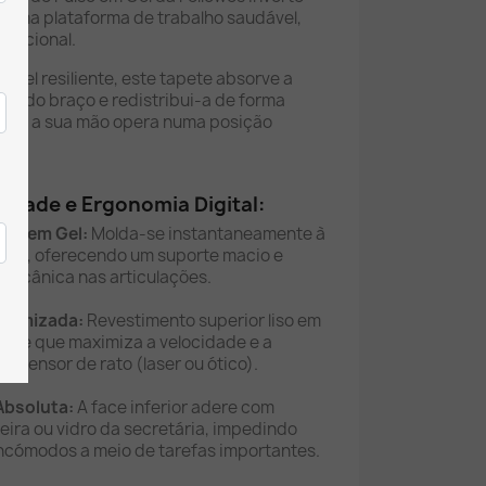
o uma plataforma de trabalho saudável,
funcional.
gel resiliente, este tapete absorve a
so do braço e redistribui-a de forma
que a sua mão opera numa posição
a.
idade e Ergonomia Digital:
co em Gel:
Molda-se instantaneamente à
ador, oferecendo um suporte macio e
o mecânica nas articulações.
Otimizada:
Revestimento superior liso em
ance que maximiza a velocidade e a
r sensor de rato (laser ou ótico).
Absoluta:
A face inferior adere com
ira ou vidro da secretária, impedindo
incómodos a meio de tarefas importantes.