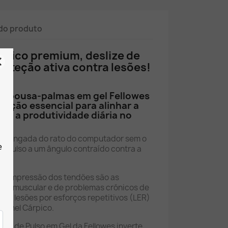
do produto
mico premium, deslize de
proteção ativa contra lesões!
om pousa-palmas em gel Fellowes
ução essencial para alinhar a
zar a produtividade diária no
sa.
 prolongada do rato do computador sem o
o pulso a um ângulo contraído contra a
 a compressão dos tendões são as
diga muscular e de problemas crónicos de
as lesões por esforços repetitivos (LER)
 Túnel Cárpico.
io de Pulso em Gel da Fellowes inverte