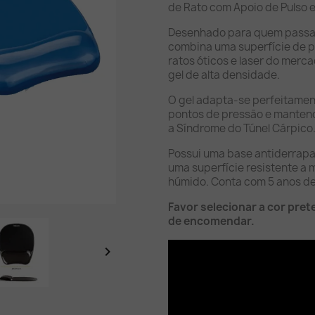
de Rato com Apoio de Pulso e
Desenhado para quem passa 
combina uma superfície de pl
ratos óticos e laser do mer
gel de alta densidade.
O gel adapta-se perfeitament
pontos de pressão e mantend
a Síndrome do Túnel Cárpico
Possui uma base antiderrapan
uma superfície resistente a 
húmido. Conta com 5 anos de
Favor selecionar a cor pret
de encomendar.
