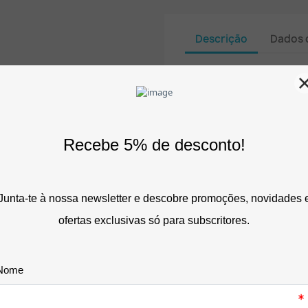
Descrição
Dados 
Conforto ergonó
alta precisão e 
O tapete de rato c
(202x230 mm): a sol
sua postura e otimi
escritório ou em ca
A utilização intensiva e
suporte adequado força 
dureza da secretária.
Esta fricção contínua e
principais causas de fa
saúde ocupacional, como 
ou a temida Síndrome do
O Tapete de Rato com Apo