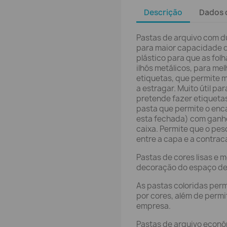
Descrição
Dados 
Pastas de arquivo com d
para maior capacidade 
plástico para que as fol
ilhós metálicos, para me
etiquetas, que permite 
a estragar. Muito útil pa
pretende fazer etiqueta
pasta que permite o enc
esta fechada) com ganh
caixa. Permite que o pes
entre a capa e a contra
Pastas de cores lisas e
decoração do espaço de 
As pastas coloridas per
por cores, além de permi
empresa.
Pastas de arquivo econó