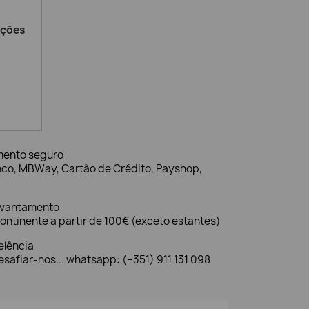
ações
mento seguro
nco, MBWay, Cartão de Crédito, Payshop,
evantamento
ontinente a partir de 100€ (exceto estantes)
elência
safiar-nos... whatsapp: (+351) 911 131 098