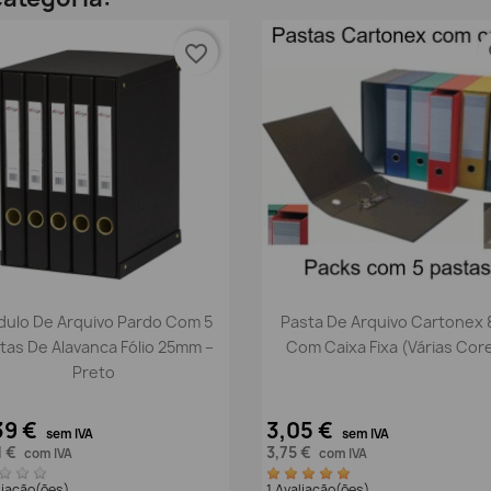
favorite_border
fa
Vista rápida
Vista rápida


ulo De Arquivo Pardo Com 5
Pasta De Arquivo Cartonex 
tas De Alavanca Fólio 25mm –
Com Caixa Fixa (Várias Cor
Preto
39 €
3,05 €
sem IVA
sem IVA
1 €
3,75 €
com IVA
com IVA
liação(ões)
1 Avaliação(ões)