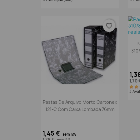
favorite_border
P
310
1,3
1,70
3 Ava
Vista rápida

Pastas De Arquivo Morto Cartonex
121-C Com Caixa Lombada 76mm
1,45 €
sem IVA
1,78 €
com IVA