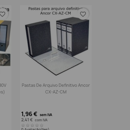
vorite_border
favorite_border
Vista rápida

80V
Pastas De Arquivo Definitivo Ancor
es)
CX-AZ-CM
1,96 €
sem IVA
2,41 €
com IVA
0 Avaliação(ões)