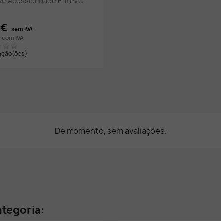
De Acessibilidade Em PVC
 €
sem IVA
com IVA
iação(ões)
De momento, sem avaliações.
tegoria: