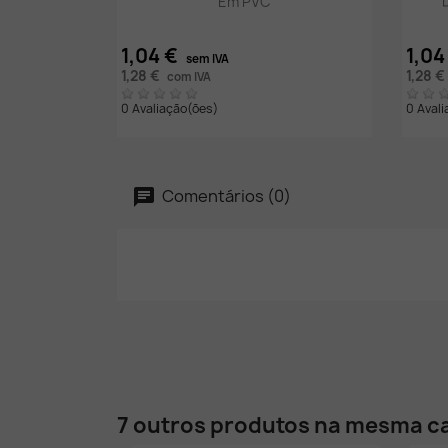
Em PVC
1,04 €
1,04
sem IVA
1,28 €
1,28 €
com IVA
0 Avaliação(ões)
0 Aval
Comentários (0)
7 outros produtos na mesma ca