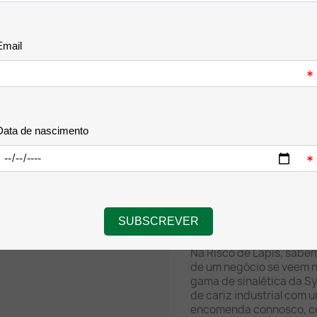
de dupla face extra forte
Conformidade:
Produt
com as diretivas nacionai
acessibilidade em edifíc
🎨 A Dica de Ouro Risco 
acabamento profissional,
parede logo ao lado do b
cerca de 1,50 metros (ao 
fixar com a fita dupla f
da porta para remover ve
que o sinal fica colado 
Porquê comprar na 
Na Risco de Lápis, sabem
de um negócio se veem 
gama de sinalética da S
de cariz industrial com 
encomenda connosco, co