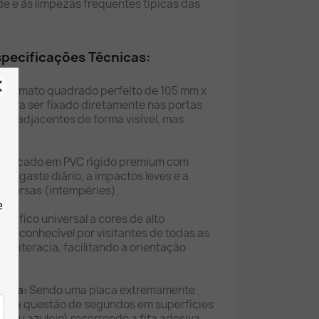
e e às limpezas frequentes típicas das
specificações Técnicas:
Formato quadrado perfeito de 105 mm x
 para ser fixado diretamente nas portas
es adjacentes de forma visível, mas
abricado em PVC rígido premium com
 desgaste diário, a impactos leves e a
adversas (intempéries).
Gráfico universal a cores de alto
 reconhecível por visitantes de todas as
de literacia, facilitando a orientação
cada:
Sendo uma placa extremamente
 numa questão de segundos em superfícies
tal ou azulejo) recorrendo a fita adesiva