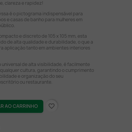
de, clareza e rapidez!
yssa é o pictograma indispensável para
abos e casas de banho para mulheres em
úblico.
mpacto e discreto de 105 x 105 mm, esta
do de alta qualidade e durabilidade, o que a
a aplicação tanto em ambientes interiores
universal de alta visibilidade, é facilmente
qualquer cultura, garantindo o cumprimento
bilidade e organização do seu
scritório ou restaurante.
favorite_border
AR AO CARRINHO