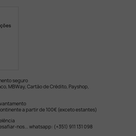
ações
mento seguro
nco, MBWay, Cartão de Crédito, Payshop,
evantamento
ontinente a partir de 100€ (exceto estantes)
elência
safiar-nos... whatsapp: (+351) 911 131 098