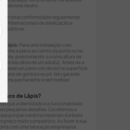
 ou silicone neutro.
o em total conformidade regulamentar
s e internacionais de sinalização e
ios públicos.
de Lápis:
Para uma instalação com
 alinhe a placa ao centro da porta ou na
atente, posicionando-a a uma altura de
nível dos olhos de um adulto). Antes de a
ace, passe um pano com álcool na superfície
stígios de gordura ou pó. Isto garante
de forma permanente e sem bolhas!
Risco de Lápis?
os que a identidade e a funcionalidade
nos pequenos detalhes. Escolhemos a
yssa porque combina materiais duráveis
um preço muito competitivo. Ao fazer a sua
nta com uma faturação empresarial