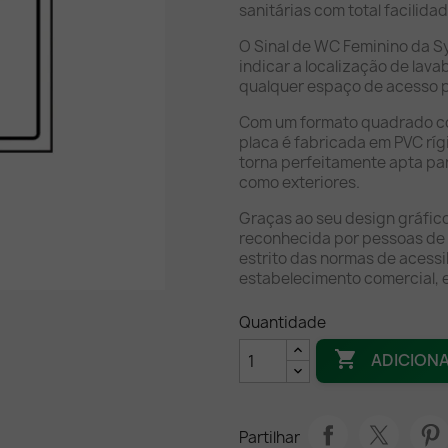
sanitárias com total facilida
O Sinal de WC Feminino da S
indicar a localização de lav
qualquer espaço de acesso p
Com um formato quadrado co
placa é fabricada em PVC rígi
torna perfeitamente apta par
como exteriores.
Graças ao seu design gráfico 
reconhecida por pessoas de 
estrito das normas de acessi
estabelecimento comercial, e
Quantidade

ADICION
Partilhar