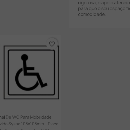
rigorosa, o apoio atenci
para que o seu espaço fi
comodidade.
favorite_border
Vista rápida

nal De WC Para Mobilidade
ida Syssa 105x105mm – Placa