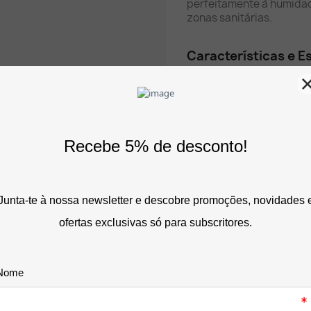
perfeitamente à humidad
zonas sanitárias.
Características e E
Dimensões/Tamanho:
105 mm. O tamanho ideal
dos lavabos ou nas pared
elegante.
Material/Qualidade:
F
excelente resistência ao
condições climatéricas 
Design e Legibilidade:
contraste, imediatamente
nacionalidades ou níveis 
autónoma no espaço.
Instalação Descompli
leve, pode ser aplicada
lisas (madeira, vidro, me