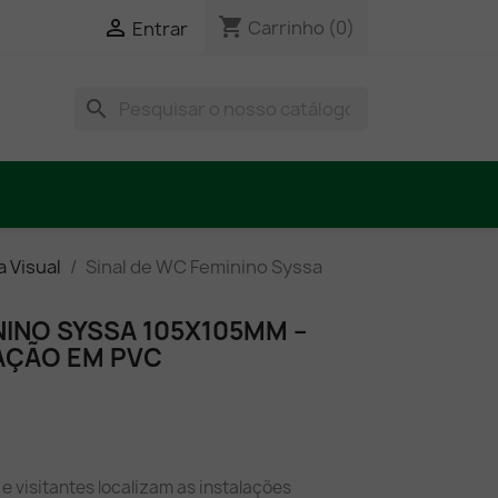
shopping_cart

Carrinho
(0)
Entrar
search
 Visual
Sinal de WC Feminino Syssa
NINO SYSSA 105X105MM –
ZAÇÃO EM PVC
e visitantes localizam as instalações