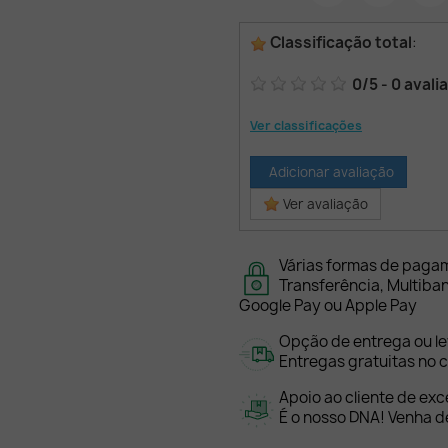
Classificação total
:
0
/
5
-
0
avali
Ver classificações
Adicionar avaliação
Ver avaliação
Várias formas de paga
Transferência, Multiba
Google Pay ou Apple Pay
Opção de entrega ou l
Entregas gratuitas no c
Apoio ao cliente de exc
É o nosso DNA! Venha de