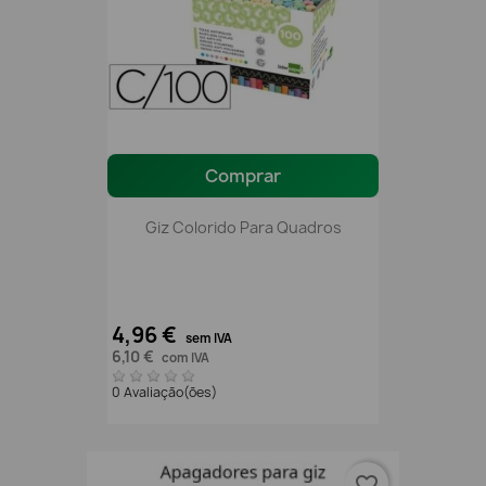
Comprar
Giz Colorido Para Quadros
4,96 €
sem IVA
6,10 €
com IVA
0 Avaliação(ões)
favorite_border