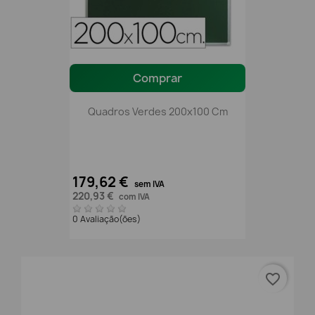
Comprar
Quadros Verdes 200x100 Cm
179,62 €
sem IVA
220,93 €
com IVA
0 Avaliação(ões)
favorite_border