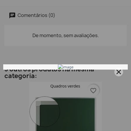
Comentários (0)
De momento, sem avaliações.
3 outros produtos na mesma
categoria:
favorite_border