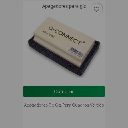
favorite_border
Comprar
Apagadores De Giz Para Quadros Verdes