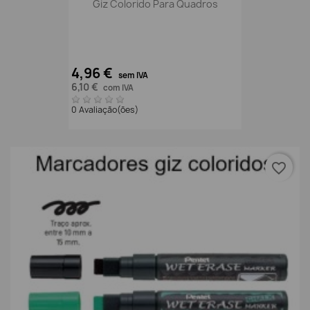
Giz Colorido Para Quadros
4,96 €
sem IVA
6,10 €
com IVA
0 Avaliação(ões)
favorite_border