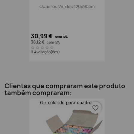
Quadros Verdes 120x90cm
30,99 €
sem IVA
38,12 €
com IVA
0 Avaliação(ões)
Clientes que compraram este produto
também compraram:
favorite_border