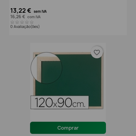
13,22 €
sem IVA
16,26 €
com IVA
0 Avaliação(ões)
favorite_border
Comprar