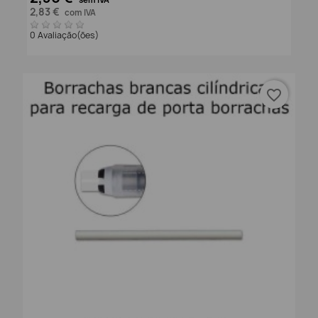
2,83 €
com IVA
0 Avaliação(ões)
favorite_border