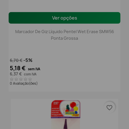
Ver opções
Marcador De Giz Líquido Pentel Wet Erase SMW56
Ponta Grossa
-5%
6,70 €
5,18 €
sem IVA
6,37 €
com IVA
0 Avaliação(ões)
favorite_border