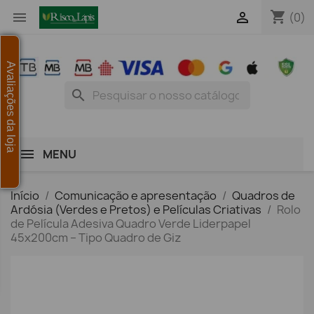
shopping_cart


(0)
Avaliações da loja
search
MENU
Início
Comunicação e apresentação
Quadros de
Ardósia (Verdes e Pretos) e Películas Criativas
Rolo
de Película Adesiva Quadro Verde Liderpapel
45x200cm – Tipo Quadro de Giz