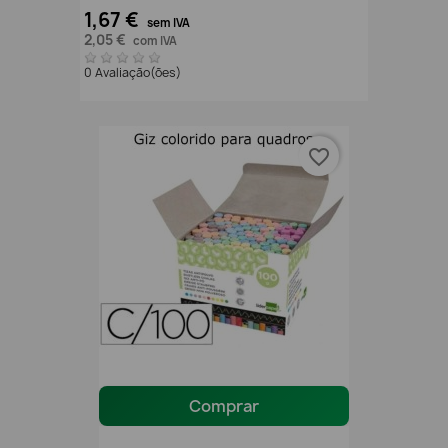
1,67 €
sem IVA
2,05 €
com IVA
0 Avaliação(ões)
favorite_border
Comprar