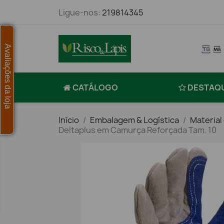
Ligue-nos:
219814345
Avaliações da loja
CATÁLOGO
DESTAQ
Início
Embalagem & Logística
Material
Deltaplus em Camurça Reforçada Tam. 10