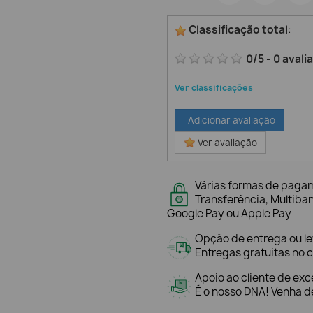
Classificação total
:
0
/
5
-
0
avali
Ver classificações
Adicionar avaliação
Ver avaliação
Várias formas de paga
Transferência, Multiba
Google Pay ou Apple Pay
Opção de entrega ou l
Entregas gratuitas no c
Apoio ao cliente de exc
É o nosso DNA! Venha de