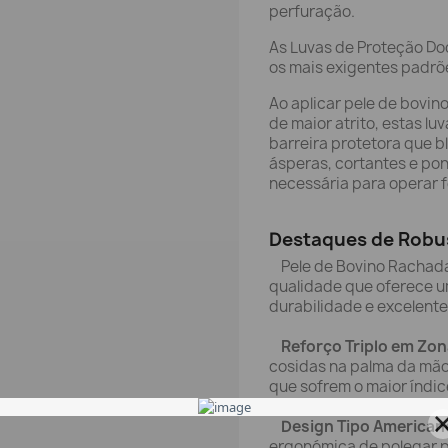
perfuração.
As Luvas de Proteção Do
os mais exigentes padrõe
Ao aplicar pele de bovin
de maior atrito, estas 
barreira protetora que b
ásperas, cortantes e pon
necessária para operar 
Destaques de Robu
Pele de Bovino Rachada 
qualidade que oferece u
durabilidade e excelente
Reforço Triplo em Zon
cosidas na palma da mão,
que sofrem o maior índic
Design Tipo Americano
ergonómica de polegar p