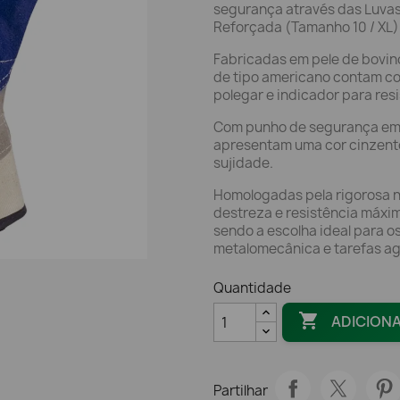
segurança através das Luva
Reforçada (Tamanho 10 / XL)
Fabricadas em pele de bovino
de tipo americano contam co
polegar e indicador para res
Com punho de segurança em te
apresentam uma cor cinzent
sujidade.
Homologadas pela rigorosa 
destreza e resistência máxi
sendo a escolha ideal para os
metalomecânica e tarefas ag
Quantidade

ADICION
Partilhar