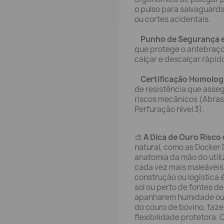
o pulso para salvaguard
ou cortes acidentais.
Punho de Segurança e
que protege o antebraço c
calçar e descalçar rápi
Certificação Homolo
de resistência que asse
riscos mecânicos (Abrasão
Perfuração nível 3).
🎨
A Dica de Ouro Risco 
natural, como as Docker 
anatomia da mão do util
cada vez mais maleáveis
construção ou logística 
sol ou perto de fontes d
apanharem humidade ou c
do couro de bovino, faz
flexibilidade protetora. 