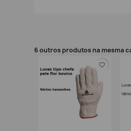
6 outros produtos na mesma c
favorite_border