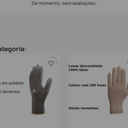
De momento, sem avaliações.
ategoria:
favorite_border
fa