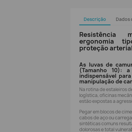
Descrição
Dados 
Resistência 
ergonomia ti
proteção arteri
As luvas de camur
(Tamanho 10): a
indispensável para
manipulação de ca
Na rotina de estaleiros 
logística, oficinas mecâ
estão expostas a agressõ
Pegar em blocos de cime
cabos de aço ou carregar
sintéticas comuns resul
dolorosas e total vulnera