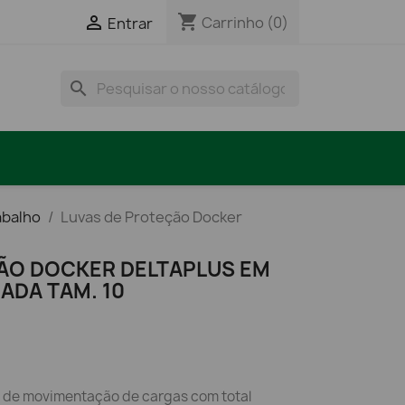
shopping_cart

Carrinho
(0)
Entrar
search
abalho
Luvas de Proteção Docker
ÃO DOCKER DELTAPLUS EM
DA TAM. 10
 de movimentação de cargas com total