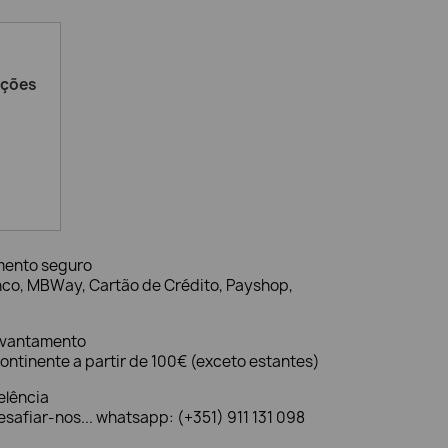
ações
mento seguro
nco, MBWay, Cartão de Crédito, Payshop,
evantamento
ontinente a partir de 100€ (exceto estantes)
elência
safiar-nos... whatsapp: (+351) 911 131 098