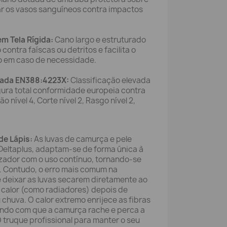
ar os vasos sanguíneos contra impactos
m Tela Rígida:
Cano largo e estruturado
ontra faíscas ou detritos e facilita o
do em caso de necessidade.
gada EN388:4223X:
Classificação elevada
gura total conformidade europeia contra
 nível 4, Corte nível 2, Rasgo nível 2,
de Lápis:
As luvas de camurça e pele
Deltaplus, adaptam-se de forma única à
izador com o uso contínuo, tornando-se
. Contudo, o erro mais comum na
é deixar as luvas secarem diretamente ao
e calor (como radiadores) depois de
huva. O calor extremo enrijece as fibras
endo com que a camurça rache e perca a
O truque profissional para manter o seu