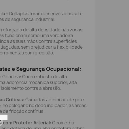
cker Deltaplus foram desenvolvidas sob
s de segurança industrial.
o reforçada de alta densidade nas zonas
luvas funcionam como uma verdadeira
linda as suas mãos contra superfícies
tiagudas, sem prejudicar a flexibilidade
ferramentas com precisão.
stez e Segurança Ocupacional:
Genuína: Couro robusto de alta
ma aderência mecânica superior, alta
 isolamento contra a abrasão.
as Críticas:
Camadas adicionais de pele
 no polegar e no dedo indicador, as áreas
e de fricção contínua.
 com Protetor Arterial:
Geometria
lano dotada de uma aba protetora sobre