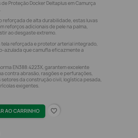
s de Proteção Docker Deltaplus em Camurça
.
 reforçada de alta durabilidade, estas luvas
m reforços adicionais de pele na palma,
istir ao desgaste extremo.
la reforçada e protetor arterial integrado,
o-azulada que camufla eficazmente a
norma EN388:4223X, garantem excelente
ma contra abrasão, rasgões e perfurações,
 setores da construção civil, logística pesada,
rícolas exigentes.
favorite_border
AR AO CARRINHO