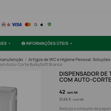
UES
INFORMAÇÕES ÚTEIS
e manutenção
Artigos de WC e Higiene Pessoal: Soluções
com Auto-Corte BulkySoft Branco
DISPENSADOR DE 
COM AUTO-CORTE
42
sem IVA
51,66 €
com IVA
Reduza o consumo de papel e