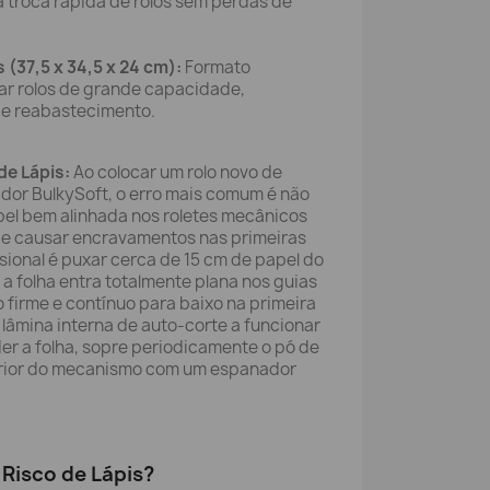
a troca rápida de rolos sem perdas de
37,5 x 34,5 x 24 cm):
Formato
r rolos de grande capacidade,
de reabastecimento.
de Lápis:
Ao colocar um rolo novo de
dor BulkySoft, o erro mais comum é não
pel bem alinhada nos roletes mecânicos
de causar encravamentos nas primeiras
ssional é puxar cerca de 15 cm de papel do
e a folha entra totalmente plana nos guias
o firme e contínuo para baixo na primeira
 lâmina interna de auto-corte a funcionar
r a folha, sopre periodicamente o pó de
erior do mecanismo com um espanador
Risco de Lápis?