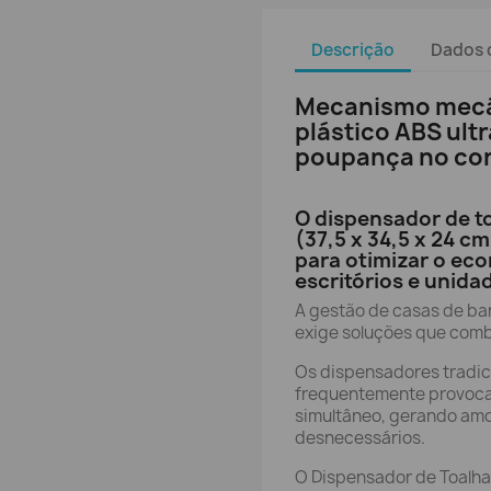
Descrição
Dados 
Mecanismo mecân
plástico ABS ult
poupança no co
O dispensador de t
(37,5 x 34,5 x 24 cm
para otimizar o ec
escritórios e unidad
A gestão de casas de ba
exige soluções que comb
Os dispensadores tradic
frequentemente provoca
simultâneo, gerando amo
desnecessários.
O Dispensador de Toalha