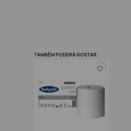
TAMBÉM PODERÁ GOSTAR
favorite_border