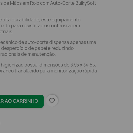
s de Mãos em Rolo com Auto-Corte BulkySoft
e alta durabilidade, este equipamento
hado para resistir ao uso intensivo em
triais.
ecânico de auto-corte dispensa apenas uma
o desperdício de papel e reduzindo
eracionais de manutenção.
e higienizar, possui dimensões de 37,5 x 34,5 x
ranco translúcido para monitorização rápida
favorite_border
AR AO CARRINHO