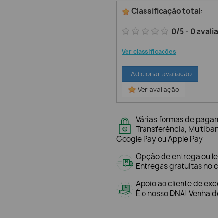
Classificação total
:
0
/
5
-
0
avali
Ver classificações
Adicionar avaliação
Ver avaliação
Várias formas de paga
Transferência, Multiba
Google Pay ou Apple Pay
Opção de entrega ou l
Entregas gratuitas no c
Apoio ao cliente de exc
É o nosso DNA! Venha de