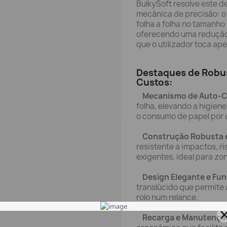
BulkySoft resolve este 
mecânica de precisão: o 
folha a folha no tamanho
oferecendo uma redução
que o utilizador toca apen
Destaques de Robus
Custos:
Mecanismo de Auto-C
folha, elevando a higie
o consumo de papel por u
Construção Robusta e
resistente a impactos, r
exigentes, ideal para zo
Design Elegante e Fun
translúcido que permite à
rolo num relance.
Recarga e Manutenção