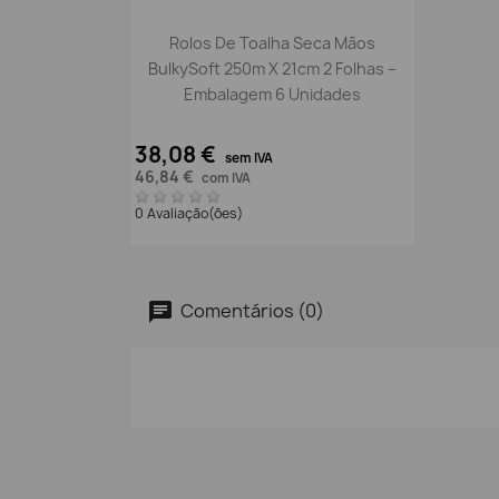
Vista rápida

Rolos De Toalha Seca Mãos
BulkySoft 250m X 21cm 2 Folhas –
Embalagem 6 Unidades
38,08 €
sem IVA
46,84 €
com IVA
0 Avaliação(ões)
Comentários (0)