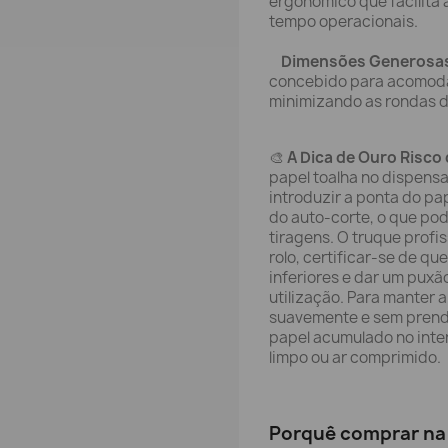
ergonómico que facilita 
tempo operacionais.
Dimensões Generosas (
concebido para acomoda
minimizando as rondas 
🎨
A Dica de Ouro Risco 
papel toalha no dispensa
introduzir a ponta do pa
do auto-corte, o que po
tiragens. O truque profi
rolo, certificar-se de qu
inferiores e dar um puxã
utilização. Para manter a
suavemente e sem prende
papel acumulado no int
limpo ou ar comprimido.
Porquê comprar na 