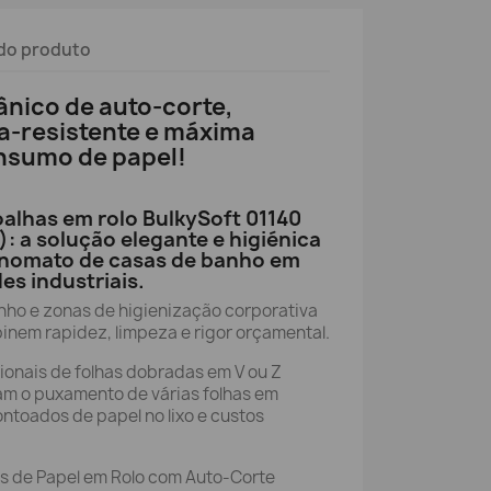
do produto
ico de auto-corte,
ra-resistente e máxima
nsumo de papel!
oalhas em rolo BulkySoft 01140
): a solução elegante e higiénica
onomato de casas de banho em
es industriais.
nho e zonas de higienização corporativa
inem rapidez, limpeza e rigor orçamental.
ionais de folhas dobradas em V ou Z
m o puxamento de várias folhas em
ntoados de papel no lixo e custos
s de Papel em Rolo com Auto-Corte