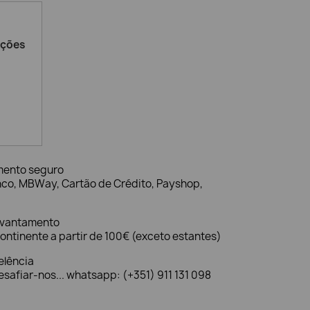
ações
mento seguro
nco, MBWay, Cartão de Crédito, Payshop,
evantamento
ontinente a partir de 100€ (exceto estantes)
elência
safiar-nos... whatsapp: (+351) 911 131 098