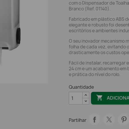
com o Dispensador de Toalha
Branco (Ref. 01140).
Fabricado em plástico ABS d
elegante e robusto foi desen
escritórios e ambientes indus
O seu inovador mecanismo m
folha de cada vez, evitando 
drasticamente os custos op
Fácil de instalar, recarregar 
24 cm e um acabamento em b
e prática do nível do rolo.
Quantidade

ADICION
Partilhar