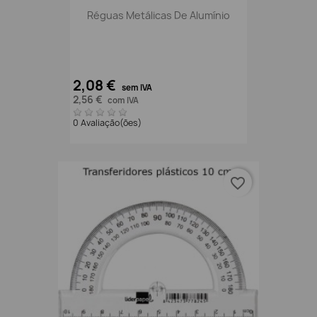
Réguas Metálicas De Alumínio
2,08 €
sem IVA
2,56 €
com IVA
0 Avaliação(ões)
favorite_border