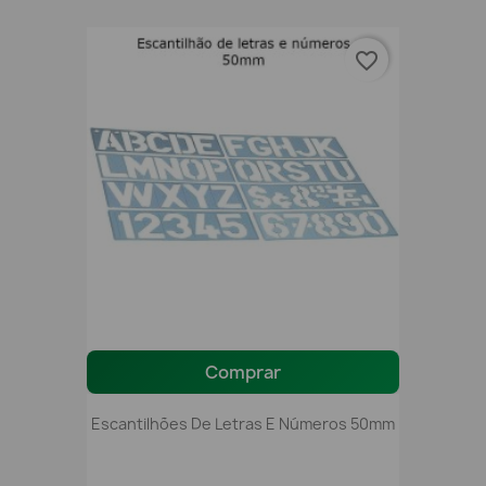
favorite_border
Comprar
Escantilhões De Letras E Números 50mm