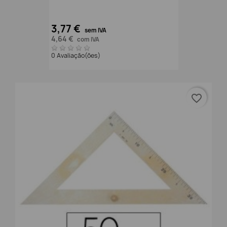
3,77 €
sem IVA
4,64 €
com IVA
0 Avaliação(ões)
favorite_border