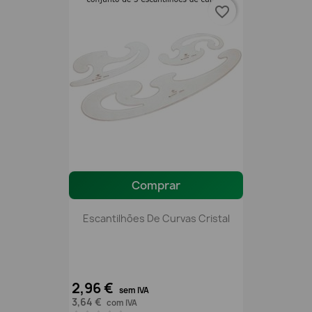
favorite_border
Comprar
Escantilhões De Curvas Cristal
2,96 €
sem IVA
3,64 €
com IVA