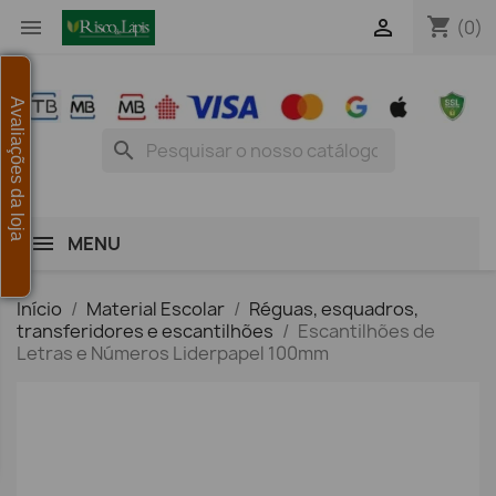
shopping_cart


(0)
Avaliações da loja
search
MENU
Início
Material Escolar
Réguas, esquadros,
transferidores e escantilhões
Escantilhões de
Letras e Números Liderpapel 100mm