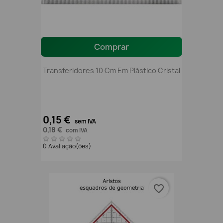
Comprar
Transferidores 10 Cm Em Plástico Cristal
0,15 €
sem IVA
0,18 €
com IVA
0 Avaliação(ões)
favorite_border