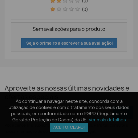
(0)
(0)
Sem avaliações para o produto
Seja o primeiro a escrever a sua avaliação!
Aproveite as nossas últimas novidades e
ofertas especiais
Ao continuar a navegar neste site, concorda com a
Ao continuar a navegar neste site, concorda com a
utilização de cookies e com o tratamento dos seus dados
utilização de cookies e com o tratamento dos seus dados
pessoais, em conformidade com o RGPD (Regulamento
pessoais, em conformidade com o RGPD (Regulamento
Geral de Proteção de Dados) da UE.
Geral de Proteção de Dados) da UE.
Ver mais detalhes
Ver mais detalhes
Pode cancelar a subscrição a qualquer momento. Para tal, consulte a
ACEITO, CLARO!
ACEITO, CLARO!
nossa informação de contacto na declaração legal.