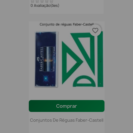
0 Avaliação(ões)
favorite_border
Comprar
Conjuntos De Réguas Faber-Castell