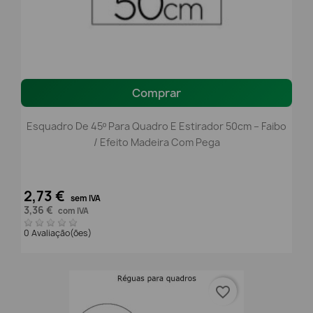
Comprar
Esquadro De 45º Para Quadro E Estirador 50cm – Faibo
/ Efeito Madeira Com Pega
2,73 €
sem IVA
3,36 €
com IVA
0 Avaliação(ões)
favorite_border