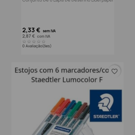
2,33 €
sem IVA
2,87 €
com IVA
0 Avaliação(ões)
favorite_border