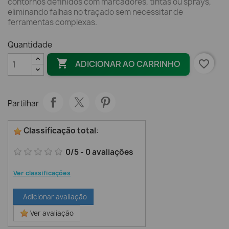
contornos definidos com marcadores, tintas ou sprays,
eliminando falhas no traçado sem necessitar de
ferramentas complexas.
Quantidade

favorite_border
ADICIONAR AO CARRINHO
Partilhar
Classificação total
:
0
/
5
-
0
avaliações
Ver classificações
Adicionar avaliação
Ver avaliação