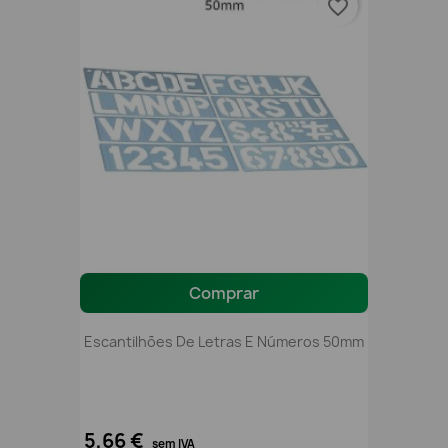
favorite_border
Comprar
Escantilhões De Letras E Números 50mm
5,66 €
sem IVA