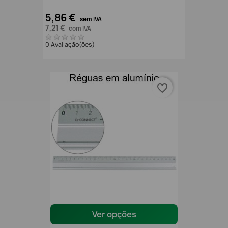
5,86 €
sem IVA
7,21 €
com IVA
0 Avaliação(ões)
favorite_border
Ver opções