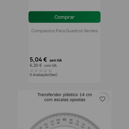
Comprar
Compassos Para Quadros Verdes
5,04 €
sem IVA
6,20 €
com IVA
0 Avaliação(ões)
favorite_border