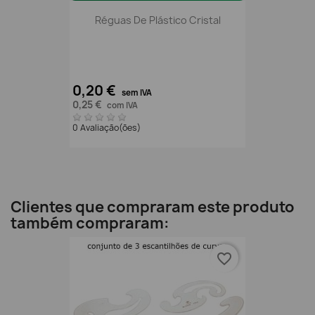
Réguas De Plástico Cristal
0,20 €
sem IVA
0,25 €
com IVA
0 Avaliação(ões)
Clientes que compraram este produto
também compraram:
favorite_border