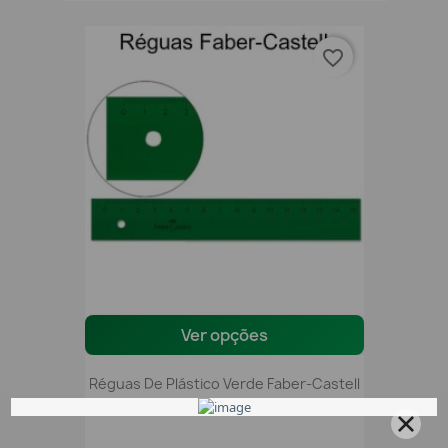
favorite_border
Ver opções
Réguas De Plástico Verde Faber-Castell