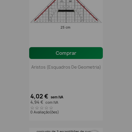
Comprar
Aristos (esquadros De Geometria)
4,02 €
sem IVA
4,94 €
com IVA
0 Avaliação(ões)