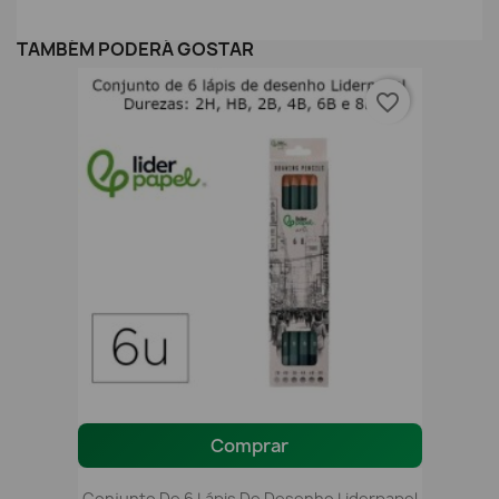
TAMBÉM PODERÁ GOSTAR
favorite_border
Comprar
Conjunto De 6 Lápis De Desenho Liderpapel