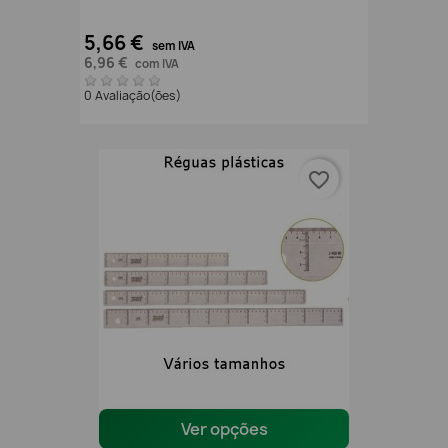
5,66 €
sem IVA
6,96 €
com IVA
0 Avaliação(ões)
favorite_border
Ver opções