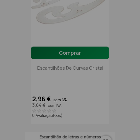
Comprar
Escantilhões De Curvas Cristal
2,96 €
sem IVA
3,64 €
com IVA
0 Avaliação(ões)