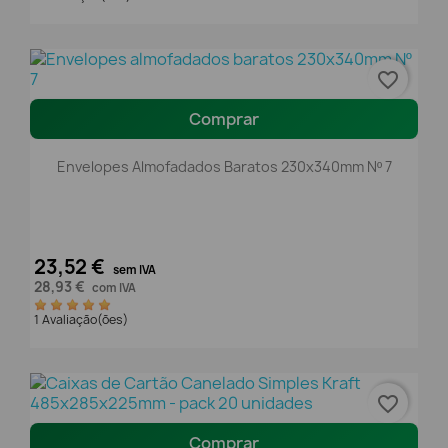
favorite_border
Comprar
Envelopes Almofadados Baratos 230x340mm Nº 7
23,52 €
sem IVA
28,93 €
com IVA
1 Avaliação(ões)
favorite_border
Comprar