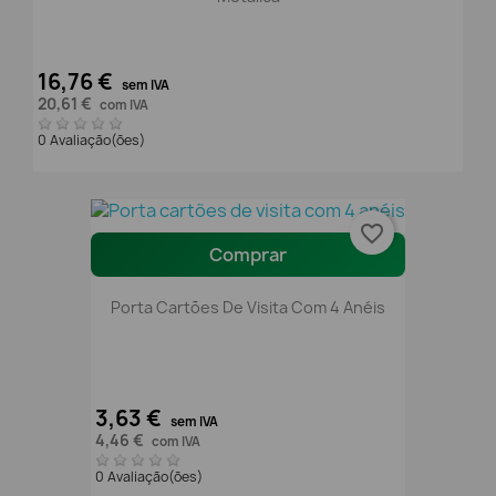
16,76 €
sem IVA
20,61 €
com IVA
0 Avaliação(ões)
favorite_border
Comprar
Porta Cartões De Visita Com 4 Anéis
3,63 €
sem IVA
4,46 €
com IVA
0 Avaliação(ões)