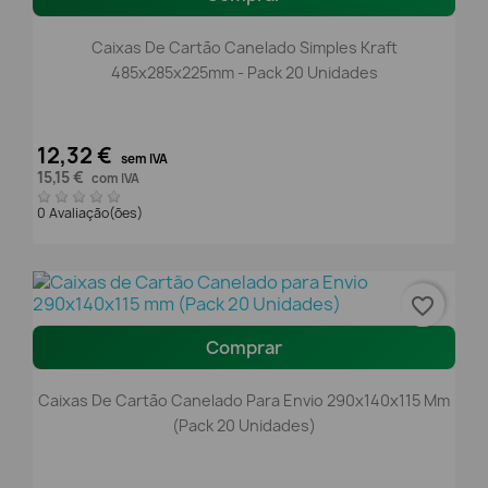
Caixas De Cartão Canelado Simples Kraft
485x285x225mm - Pack 20 Unidades
12,32 €
sem IVA
15,15 €
com IVA
0 Avaliação(ões)
favorite_border
Comprar
Caixas De Cartão Canelado Para Envio 290x140x115 Mm
(Pack 20 Unidades)