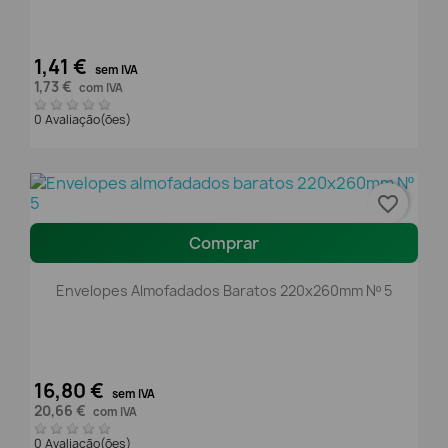
1,41 €
sem IVA
1,73 €
com IVA
0 Avaliação(ões)
favorite_border
Comprar
Envelopes Almofadados Baratos 220x260mm Nº 5
16,80 €
sem IVA
20,66 €
com IVA
0 Avaliação(ões)