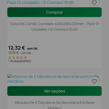
favorite_border
Comprar
Caixa De Cartão Canelado 400x290x220mm – Pack 10
Unidades / Q-Connect Kraft
12,32 €
sem IVA
15,15 €
com IVA
1 Avaliação(ões)
favorite_border
Ver opções
Módulos De 2 Tabuleiros De Secretária Em Rede
Metálica