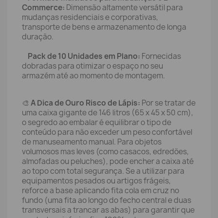
Commerce:
Dimensão altamente versátil para
mudanças residenciais e corporativas,
transporte de bens e armazenamento de longa
duração.
Pack de 10 Unidades em Plano:
Fornecidas
dobradas para otimizar o espaço no seu
armazém até ao momento de montagem.
🎨
A Dica de Ouro Risco de Lápis:
Por se tratar de
uma caixa gigante de 146 litros (65 x 45 x 50 cm),
o segredo ao embalar é equilibrar o tipo de
conteúdo para não exceder um peso confortável
de manuseamento manual. Para objetos
volumosos mas leves (como casacos, edredões,
almofadas ou peluches), pode encher a caixa até
ao topo com total segurança. Se a utilizar para
equipamentos pesados ou artigos frágeis,
reforce a base aplicando fita cola em cruz no
fundo (uma fita ao longo do fecho central e duas
transversais a trancar as abas) para garantir que