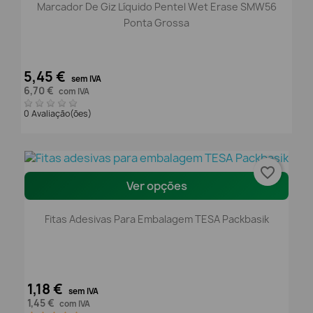
Marcador De Giz Líquido Pentel Wet Erase SMW56
Ponta Grossa
5,45 €
sem IVA
6,70 €
com IVA
0 Avaliação(ões)
favorite_border
Ver opções
Fitas Adesivas Para Embalagem TESA Packbasik
1,18 €
sem IVA
1,45 €
com IVA