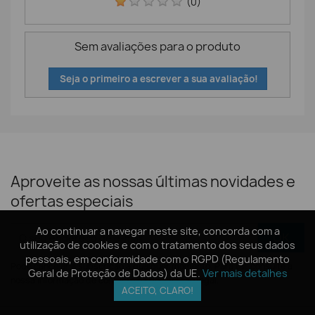
(0)
Sem avaliações para o produto
Seja o primeiro a escrever a sua avaliação!
Aproveite as nossas últimas novidades e
ofertas especiais
Ao continuar a navegar neste site, concorda com a
Ao continuar a navegar neste site, concorda com a
utilização de cookies e com o tratamento dos seus dados
utilização de cookies e com o tratamento dos seus dados
pessoais, em conformidade com o RGPD (Regulamento
pessoais, em conformidade com o RGPD (Regulamento
Pode cancelar a subscrição a qualquer momento. Para tal, consulte a
Geral de Proteção de Dados) da UE.
Geral de Proteção de Dados) da UE.
Ver mais detalhes
Ver mais detalhes
nossa informação de contacto na declaração legal.
ACEITO, CLARO!
ACEITO, CLARO!