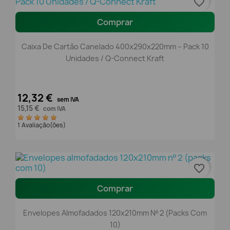
favorite_border
Comprar
Caixa De Cartão Canelado 400x290x220mm – Pack 10
Unidades / Q-Connect Kraft
12,32 €
sem IVA
15,15 €
com IVA
1 Avaliação(ões)
favorite_border
Comprar
Envelopes Almofadados 120x210mm Nº 2 (packs Com
10)