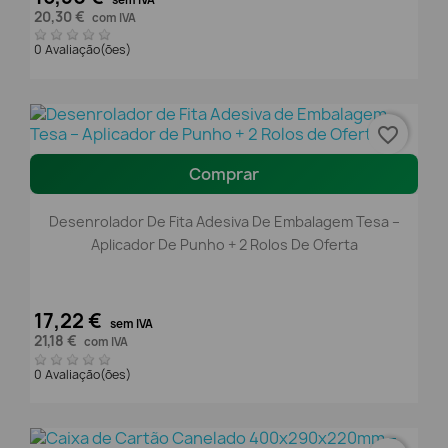
sem IVA
20,30 €
com IVA
0 Avaliação(ões)
favorite_border
Comprar
Desenrolador De Fita Adesiva De Embalagem Tesa –
Aplicador De Punho + 2 Rolos De Oferta
17,22 €
sem IVA
21,18 €
com IVA
0 Avaliação(ões)