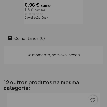
0,96 €
sem IVA
1,18 €
com IVA
0 Avaliação(ões)
Comentários (0)
De momento, sem avaliações.
12 outros produtos na mesma
categoria:
favorite_border