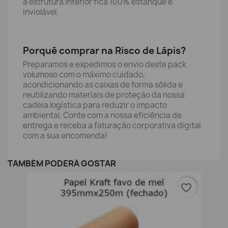
a estrutura inferior fica 100% estanque e
inviolável.
Porquê comprar na Risco de Lápis?
Preparamos e expedimos o envio deste pack
volumoso com o máximo cuidado,
acondicionando as caixas de forma sólida e
reutilizando materiais de proteção da nossa
cadeia logística para reduzir o impacto
ambiental. Conte com a nossa eficiência de
entrega e receba a faturação corporativa digital
com a sua encomenda!
TAMBÉM PODERÁ GOSTAR
favorite_border