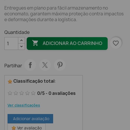
Entregues em plano para fácil armazenamento no
economato, garantem máxima proteção contra impactos
e deformações durante a logística.
Quantidade

favorite_border
ADICIONAR AO CARRINHO
Partilhar
Classificação total
:
0
/
5
-
0
avaliações
Ver classificações
Adicionar avaliação
Ver avaliação