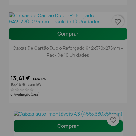
favorite_border
Comprar
Caixas De Cartão Duplo Reforçado 642x370x275mm –
Pack De 10 Unidades
13,41 €
sem IVA
16,49 €
com IVA
0 Avaliação(ões)
favorite_border
Comprar