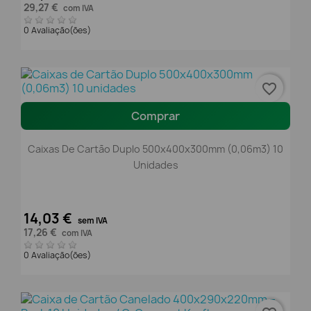
29,27 €
com IVA
0 Avaliação(ões)
favorite_border
Comprar
Caixas De Cartão Duplo 500x400x300mm (0,06m3) 10
Unidades
14,03 €
sem IVA
17,26 €
com IVA
0 Avaliação(ões)