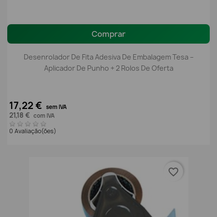
Comprar
Desenrolador De Fita Adesiva De Embalagem Tesa –
Aplicador De Punho + 2 Rolos De Oferta
17,22 €
sem IVA
21,18 €
com IVA
0 Avaliação(ões)
favorite_border