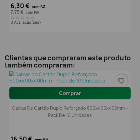
6,30 €
sem IVA
7,75 €
com IVA
0 Avaliação(ões)
Clientes que compraram este produto
também compraram:
favorite_border
Comprar
Caixas De Cartão Duplo Reforçado 600x400x400mm –
Pack De 10 Unidades
16,50 €