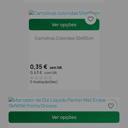
favorite_border
Ver opções
Cartolinas Coloridas 50x65cm
0,35 €
sem IVA
0,43 €
com IVA
0 Avaliação(ões)
favorite_border
Ver opções