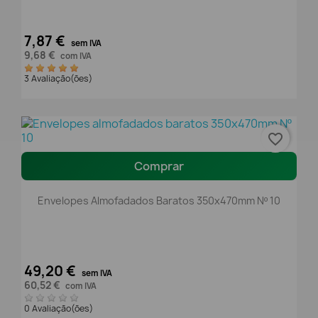
7,87 €
sem IVA
9,68 €
com IVA
3 Avaliação(ões)
favorite_border
Comprar
Envelopes Almofadados Baratos 350x470mm Nº 10
49,20 €
sem IVA
60,52 €
com IVA
0 Avaliação(ões)