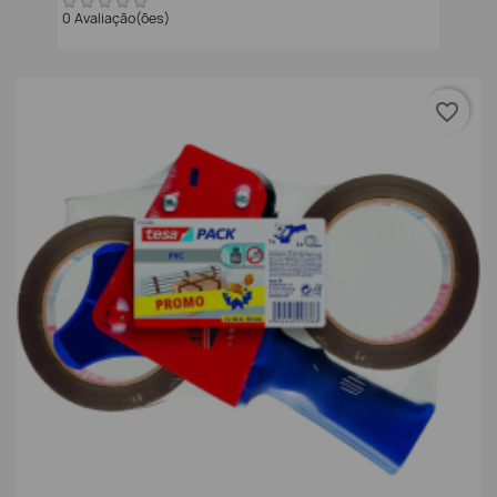
0 Avaliação(ões)
favorite_border