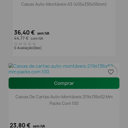
Caixas Auto-Montáveis A3 (455x330x55mm)
36,40 €
sem IVA
44,77 €
com IVA
0 Avaliação(ões)
favorite_border
Comprar
Caixas De Cartao Auto-Montáveis 219x136x52 Mm
Packs Com 100
23,80 €
sem IVA