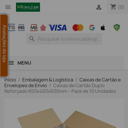
shopping_cart


(0)
Avaliações da loja
search
MENU
Início
Embalagem & Logística
Caixas de Cartão e
Envelopes de Envio
Caixas de Cartão Duplo
Reforçado 650x450x500mm – Pack de 10 Unidades