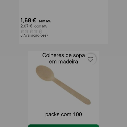
1,68 €
sem IVA
2,07 €
com IVA
0 Avaliação(ões)
favorite_border