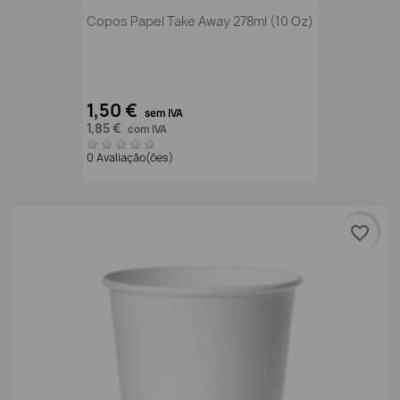
Copos Papel Take Away 278ml (10 Oz)
1,50 €
sem IVA
1,85 €
com IVA
0 Avaliação(ões)
favorite_border