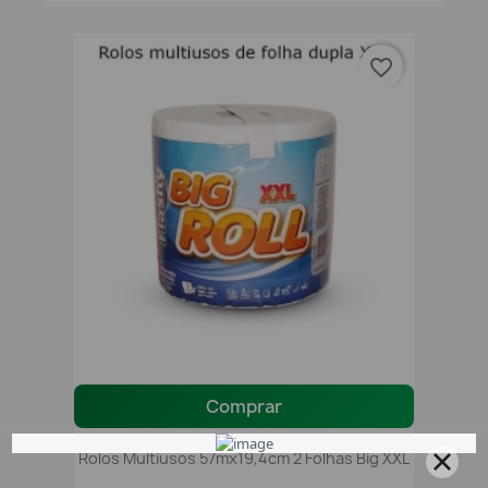
favorite_border
Comprar
Rolos Multiusos 57mx19,4cm 2 Folhas Big XXL