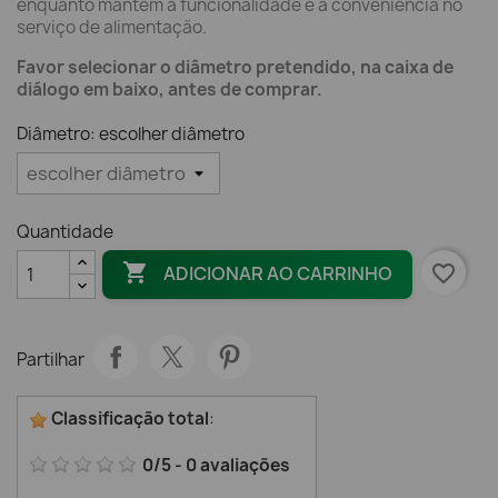
enquanto mantém a funcionalidade e a conveniência no
serviço de alimentação.
Favor selecionar o diâmetro pretendido, na caixa de
diálogo em baixo, antes de comprar.
Diâmetro: escolher diâmetro
Quantidade

favorite_border
ADICIONAR AO CARRINHO
Partilhar
Classificação total
:
0
/
5
-
0
avaliações