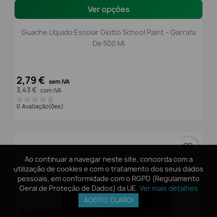
Ver opções
Guache Líquido Escolar Giotto School Paint – Garrafa
De 500 Ml
2,79 €
sem IVA
3,43 €
com IVA
0 Avaliação(ões)
favorite_border
Ao continuar a navegar neste site, concorda com a
Ao continuar a navegar neste site, concorda com a
utilização de cookies e com o tratamento dos seus dados
utilização de cookies e com o tratamento dos seus dados
pessoais, em conformidade com o RGPD (Regulamento
pessoais, em conformidade com o RGPD (Regulamento
Geral de Proteção de Dados) da UE.
Geral de Proteção de Dados) da UE.
Ver mais detalhes
Ver mais detalhes
ACEITO, CLARO!
ACEITO, CLARO!