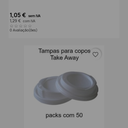
1,05 €
sem IVA
1,29 €
com IVA
0 Avaliação(ões)
favorite_border