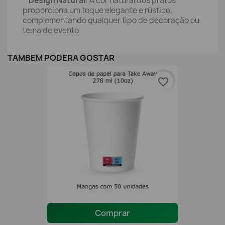
Design Natural:
A cor natural dos pratos
proporciona um toque elegante e rústico,
complementando qualquer tipo de decoração ou
tema de evento.
TAMBÉM PODERÁ GOSTAR
favorite_border
Comprar