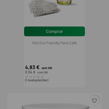
Comprar
Kits Eco Friendly Para Café
4,83 €
sem IVA
5,94 €
com IVA
0 Avaliação(ões)
favorite_border