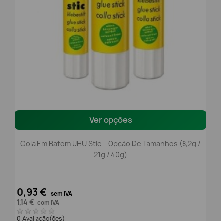
Ver opções
Cola Em Batom UHU Stic – Opção De Tamanhos (8,2g /
21g / 40g)
0,93 €
sem IVA
1,14 €
com IVA
0 Avaliação(ões)