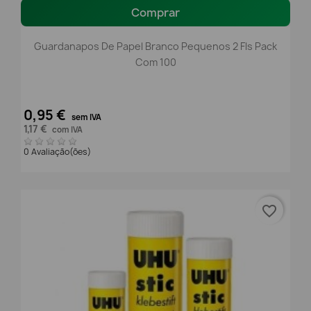
Comprar
Guardanapos De Papel Branco Pequenos 2 Fls Pack
Com 100
0,95 €
sem IVA
1,17 €
com IVA
0 Avaliação(ões)
favorite_border