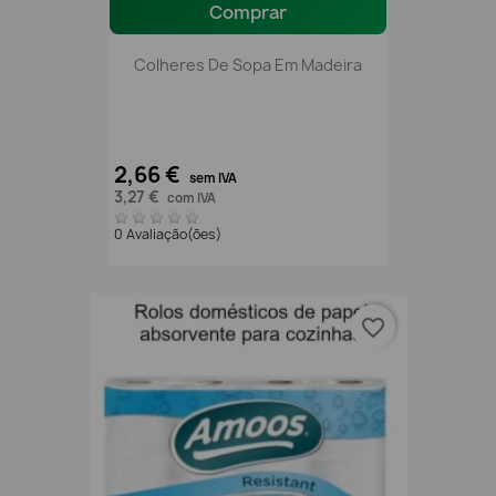
Comprar
Colheres De Sopa Em Madeira
2,66 €
sem IVA
3,27 €
com IVA
0 Avaliação(ões)
favorite_border