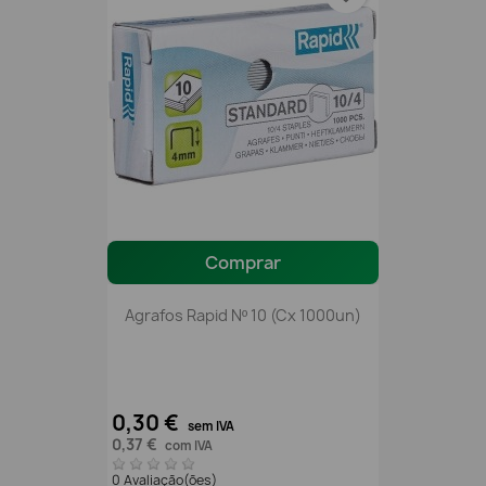
Comprar
Agrafos Rapid Nº 10 (Cx 1000un)
0,30 €
sem IVA
0,37 €
com IVA
0 Avaliação(ões)