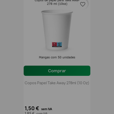
favorite_border
Comprar
Copos Papel Take Away 278ml (10 Oz)
1,50 €
sem IVA
1,85 €
com IVA