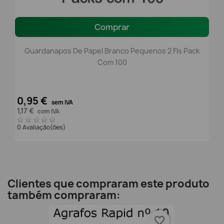
Comprar
Guardanapos De Papel Branco Pequenos 2 Fls Pack
Com 100
0,95 €
sem IVA
1,17 €
com IVA
0 Avaliação(ões)
Clientes que compraram este produto
também compraram:
favorite_border