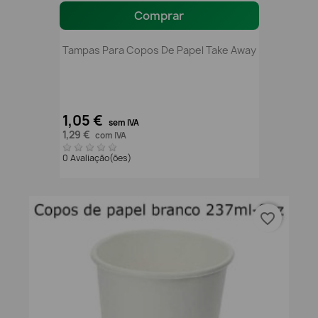
Comprar
Tampas Para Copos De Papel Take Away
1,05 €
sem IVA
1,29 €
com IVA
0 Avaliação(ões)
favorite_border