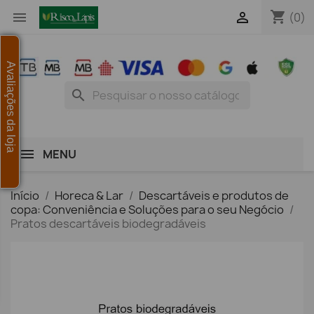
shopping_cart


(0)
Avaliações da loja
search
MENU
Início
Horeca & Lar
Descartáveis e produtos de
copa: Conveniência e Soluções para o seu Negócio
Pratos descartáveis biodegradáveis