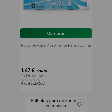
Comprar
Rolos De Papel Absorvente Para Cozinha
1,47 €
sem IVA
1,81 €
com IVA
0 Avaliação(ões)
favorite_border