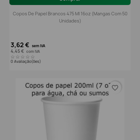
Copos De Papel Brancos 475 Ml 16oz (mangas Com 50
Unidades)
3,62 €
sem IVA
4,45 €
com IVA
0 Avaliação(ões)
favorite_border