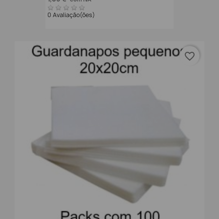
0 Avaliação(ões)
favorite_border