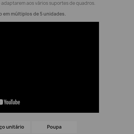
e adaptarem aos vários suportes de quadros.
o em múltiplos de 5 unidades.
ço unitário
Poupa