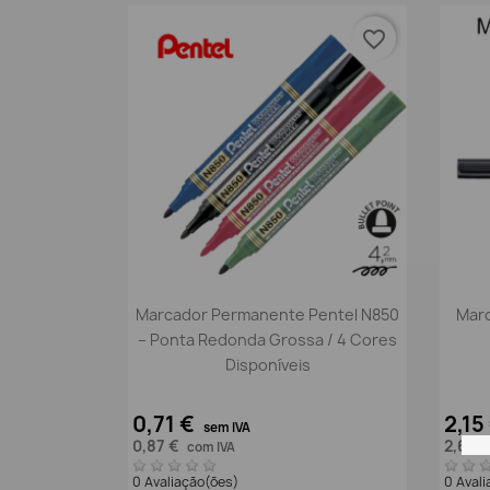
favorite_border
Vista rápida

Marcador Permanente Pentel N850
Marc
– Ponta Redonda Grossa / 4 Cores
Disponíveis
0,71 €
2,15
sem IVA
0,87 €
2,64 
com IVA
0 Avaliação(ões)
0 Aval