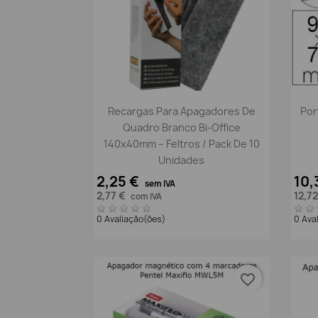
Vista rápida

Recargas Para Apagadores De
Por
Quadro Branco Bi-Office
140x40mm – Feltros / Pack De 10
Unidades
2,25 €
10,
sem IVA
2,77 €
12,7
com IVA
0 Avaliação(ões)
0 Ava
favorite_border