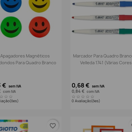
Vista rápida
Vista rápida


Apagadores Magnéticos
Marcador Para Quadro Branc
dondos Para Quadro Branco
Velleda 1741 (Várias Cores
3 €
0,68 €
sem IVA
sem IVA
€
0,84 €
com IVA
com IVA
liação(ões)
0 Avaliação(ões)
favorite_border
fa