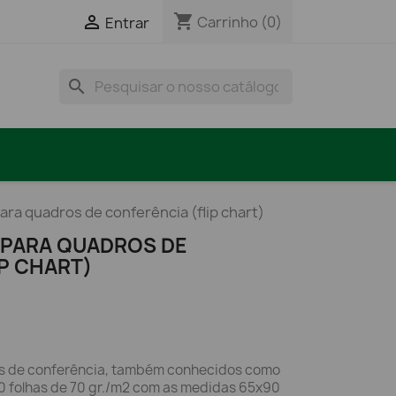
shopping_cart

Carrinho
(0)
Entrar
search
ara quadros de conferência (flip chart)
 PARA QUADROS DE
P CHART)
os de conferência, também conhecidos como
 50 folhas de 70 gr./m2 com as medidas 65x90