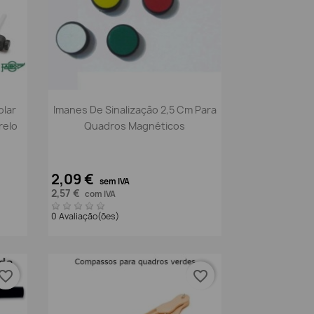
Vista rápida

lar
Imanes De Sinalização 2,5 Cm Para
relo
Quadros Magnéticos
2,09 €
sem IVA
2,57 €
com IVA
0 Avaliação(ões)
vorite_border
favorite_border