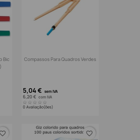
Vista rápida

o Bic
Compassos Para Quadros Verdes
)
5,04 €
sem IVA
6,20 €
com IVA
0 Avaliação(ões)
vorite_border
favorite_border