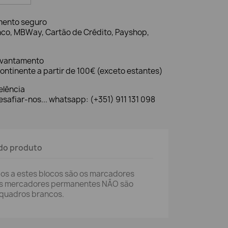
mento seguro
nco, MBWay, Cartão de Crédito, Payshop,
evantamento
ontinente a partir de 100€ (exceto estantes)
elência
safiar-nos... whatsapp: (+351) 911 131 098
do produto
s a estes blocos são os marcadores
os mercadores permanentes NÃO são
 quadros brancos.