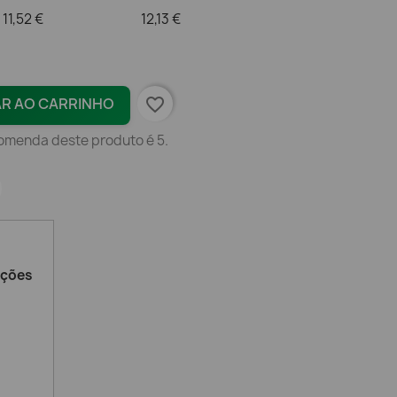
11,52 €
12,13 €
favorite_border
AR AO CARRINHO
omenda deste produto é 5.
ações