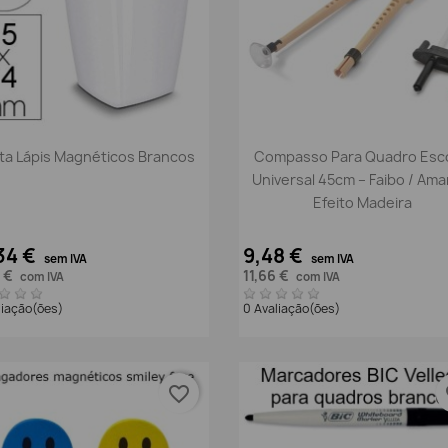
Vista rápida
Vista rápida


ta Lápis Magnéticos Brancos
Compasso Para Quadro Esco
Universal 45cm – Faibo / Ama
Efeito Madeira
34 €
9,48 €
sem IVA
sem IVA
2 €
11,66 €
com IVA
com IVA
liação(ões)
0 Avaliação(ões)
favorite_border
fa