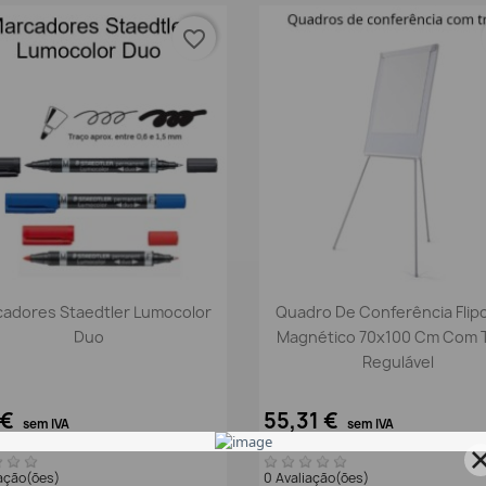
favorite_border
Vista rápida
Vista rápida


adores Staedtler Lumocolor
Quadro De Conferência Flip
Duo
Magnético 70x100 Cm Com T
Regulável
 €
55,31 €
sem IVA
sem IVA
€
68,03 €
com IVA
com IVA
iação(ões)
0 Avaliação(ões)