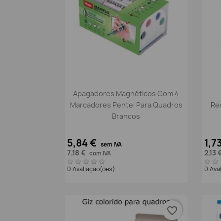
Vista rápida

Apagadores Magnéticos Com 4
Marcadores Pentel Para Quadros
Re
Brancos
5,84 €
1,7
sem IVA
7,18 €
2,13 
com IVA
0 Avaliação(ões)
0 Ava
favorite_border