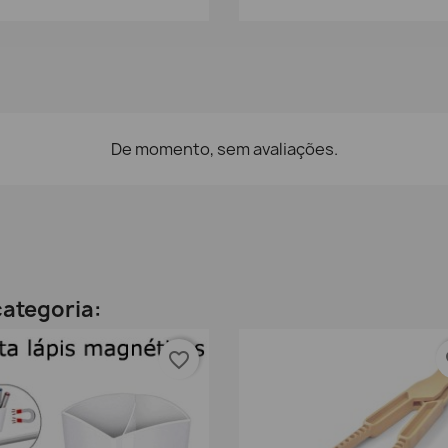
De momento, sem avaliações.
ategoria:
favorite_border
fa