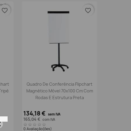
favorite_border
favorite_border
Vista rápida

chart
Quadro De Conferência Flipchart
ripé
Magnético Móvel 70x100 Cm Com
Rodas E Estrutura Preta
134,18 €
sem IVA
165,04 €
com IVA
0 Avaliação(ões)