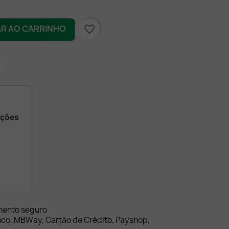
favorite_border
AR AO CARRINHO
ações
mento seguro
nco, MBWay, Cartão de Crédito, Payshop,