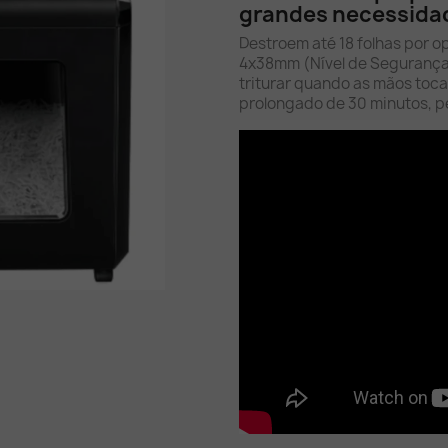
grandes necessidad
Destroem até 18 folhas por o
4x38mm (Nível de Segurança 
triturar quando as mãos toc
prolongado de 30 minutos, pe