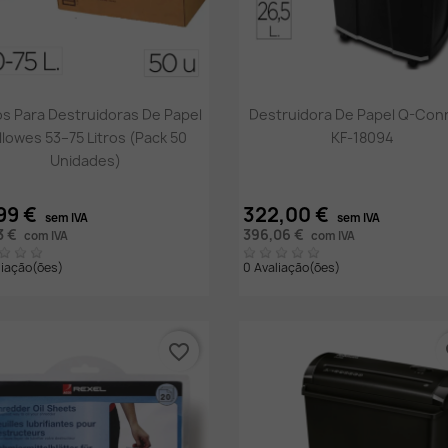
Vista rápida
Vista rápida


s Para Destruidoras De Papel
Destruidora De Papel Q-Con
llowes 53–75 Litros (Pack 50
KF-18094
Unidades)
99 €
322,00 €
sem IVA
sem IVA
3 €
396,06 €
com IVA
com IVA
liação(ões)
0 Avaliação(ões)
favorite_border
fa