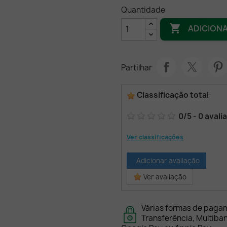
Quantidade

ADICION
Partilhar
Classificação total
:
0
/
5
-
0
avali
Ver classificações
Adicionar avaliação
Ver avaliação
Várias formas de paga
Transferência, Multiba