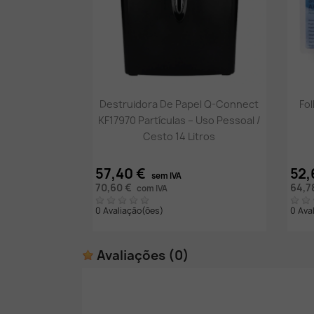
Vista rápida

Destruidora De Papel Q-Connect
Fol
KF17970 Partículas – Uso Pessoal /
Cesto 14 Litros
57,40 €
52,
sem IVA
70,60 €
64,7
com IVA
0 Avaliação(ões)
0 Ava
Avaliações
(0)