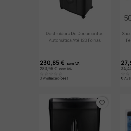
Vista rápida

Destruidora De Documentos
Saco
Automática Até 120 Folhas
Fe
230,85 €
27,
sem IVA
283,95 €
34,4
com IVA
0 Avaliação(ões)
0 Ava
favorite_border