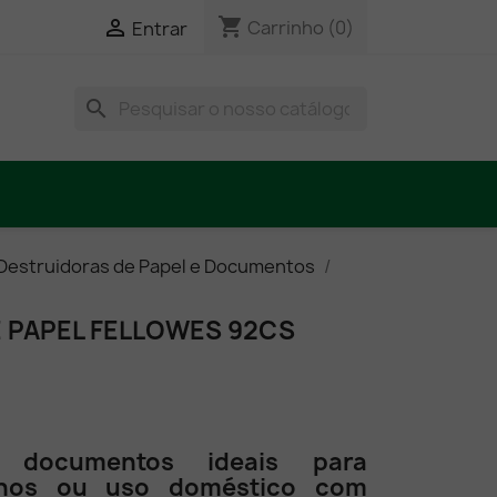
shopping_cart

Carrinho
(0)
Entrar
search
Destruidoras de Papel e Documentos
 PAPEL FELLOWES 92CS
e documentos ideais para
uenos ou uso doméstico com