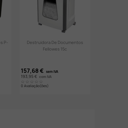
Vista rápida

s P-
Destruidora De Documentos
Fellowes 15c
157,68 €
sem IVA
193,95 €
com IVA
0 Avaliação(ões)