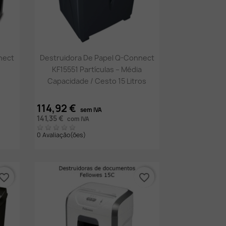
Vista rápida

nect
Destruidora De Papel Q-Connect
KF15551 Partículas – Média
Capacidade / Cesto 15 Litros
114,92 €
sem IVA
141,35 €
com IVA
0 Avaliação(ões)
vorite_border
favorite_border