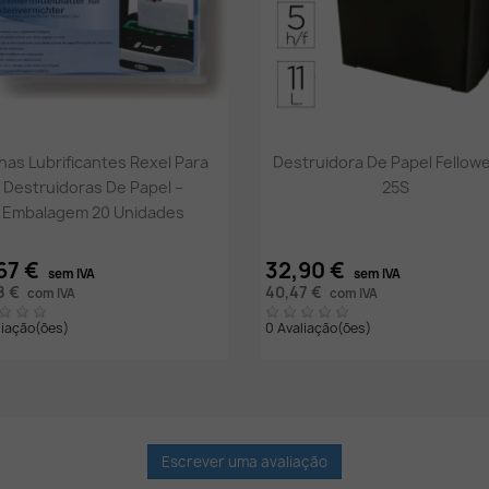
Vista rápida
Vista rápida


has Lubrificantes Rexel Para
Destruidora De Papel Fellowe
Destruidoras De Papel –
25S
Embalagem 20 Unidades
67 €
32,90 €
sem IVA
sem IVA
8 €
40,47 €
com IVA
com IVA
liação(ões)
0 Avaliação(ões)
Escrever uma avaliação