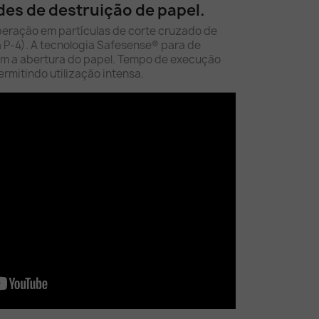
es de destruição de papel.
peração em partículas de corte cruzado de
P-4). A tecnologia Safesense® para de
am a abertura do papel. Tempo de execução
rmitindo utilização intensa.