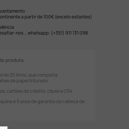
evantamento
ontinente a partir de 100€ (exceto estantes)
elência
safiar-nos... whatsapp: (+351) 911 131 098
do produto
l de 25 litros, que comporta
has de papel triturado.
, cartões de crédito, clipes e CDs
áquina e 5 anos de garantia da cabeça de