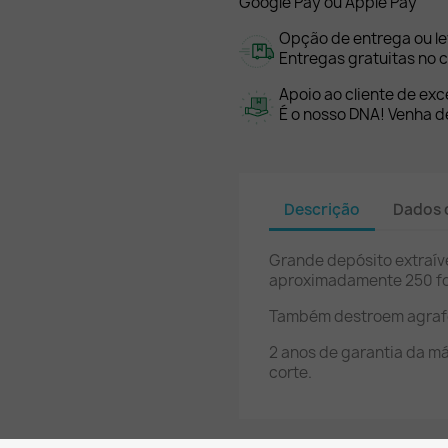
Google Pay ou Apple Pay
Opção de entrega ou l
Entregas gratuitas no c
Apoio ao cliente de exc
É o nosso DNA! Venha de
Descrição
Dados 
Grande depósito extraíve
aproximadamente 250 fol
Também destroem agrafos
2 anos de garantia da m
corte.