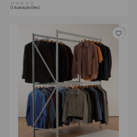
0 Avaliação(ões)
favorite_border