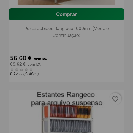
Comprar
Porta Cabides Rang'eco 1000mm (módulo
Continuação)
56,60 €
sem IVA
69,62 €
com IVA
0 Avaliação(ões)
favorite_border