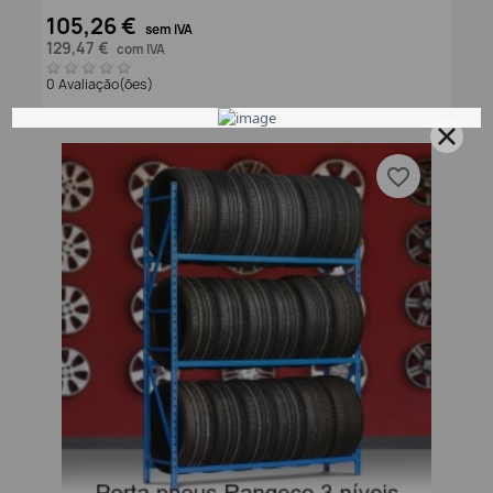
105,26 €
sem IVA
129,47 €
com IVA
0 Avaliação(ões)
favorite_border