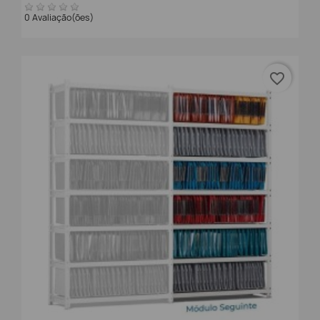
0 Avaliação(ões)
favorite_border