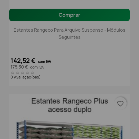
Comprar
Estantes Rangeco Para Arquivo Suspenso - Módulos
Seguintes
142,52 €
sem IVA
175,30 €
com IVA
0 Avaliação(ões)
favorite_border