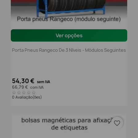
Ver opções
Porta Pneus Rangeco De 3 Níveis - Módulos Seguintes
54,30 €
sem IVA
66,79 €
com IVA
0 Avaliação(ões)
favorite_border