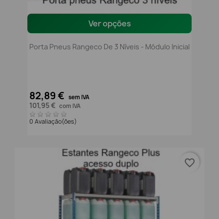
Ver opções
Porta Pneus Rangeco De 3 Níveis - Módulo Inicial
82,89 €
sem IVA
101,95 €
com IVA
0 Avaliação(ões)
favorite_border