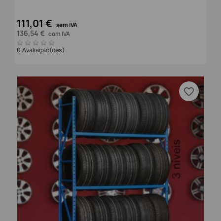
111,01 €
sem IVA
136,54 €
com IVA
0 Avaliação(ões)
favorite_border