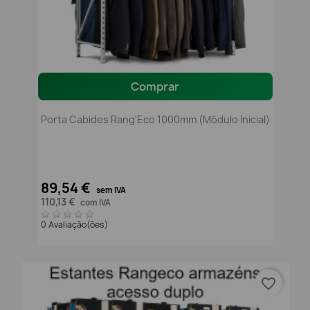
Comprar
Porta Cabides Rang'Eco 1000mm (módulo Inicial)
89,54 €
sem IVA
110,13 €
com IVA
0 Avaliação(ões)
favorite_border