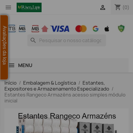
shopping_cart


(0)
Avaliações da loja
search
MENU
Início
Embalagem & Logística
Estantes,
Expositores e Armazenamento Especializado
Estantes Rangeco Armazéns acesso simples módulo
inicial