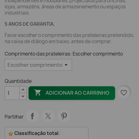
Independentes e modulares, projectada para oficinas,
lojas, armazéns, áreas de armazenamento ou espaços
industriais.
5 ANOS DE GARANTIA.
Favor escolher o comprimento das prateleiras pretendido,
na caixa de diálogo em baixo, antes de comprar.
Comprimento das prateleiras: Escolher comprimento
Quantidade

favorite_border
ADICIONAR AO CARRINHO
Partilhar
Classificação total
: