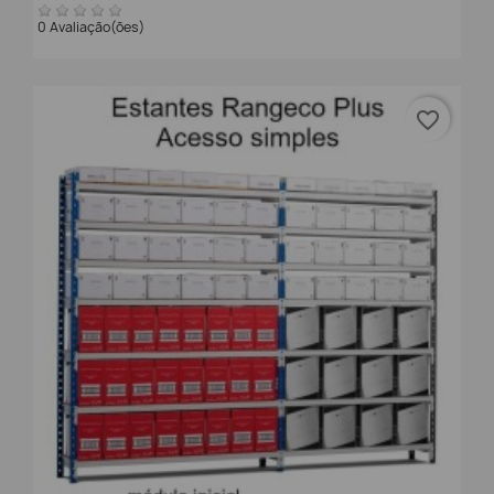
0 Avaliação(ões)
favorite_border