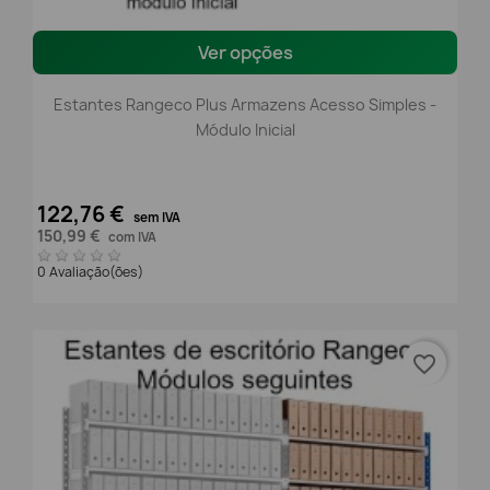
Ver opções
Estantes Rangeco Plus Armazens Acesso Simples -
Módulo Inicial
122,76 €
sem IVA
150,99 €
com IVA
0 Avaliação(ões)
favorite_border