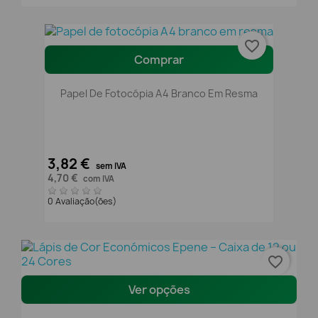
favorite_border
Comprar
Papel De Fotocópia A4 Branco Em Resma
3,82 €
sem IVA
4,70 €
com IVA
0 Avaliação(ões)
favorite_border
Ver opções