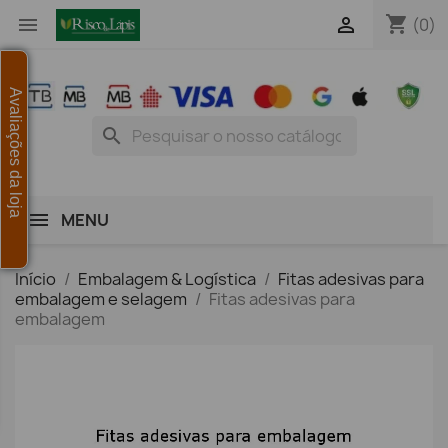
shopping_cart


(0)
Avaliações da loja
search
MENU
Início
Embalagem & Logística
Fitas adesivas para
embalagem e selagem
Fitas adesivas para
embalagem