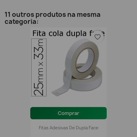
11 outros produtos na mesma
categoria:
favorite_border
Comprar
Fitas Adesivas De Dupla Face