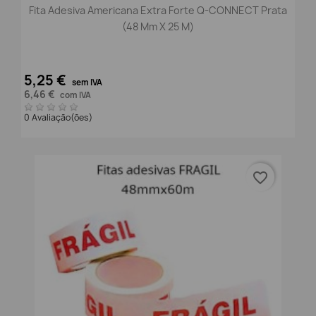
Fita Adesiva Americana Extra Forte Q-CONNECT Prata
(48 Mm X 25 M)
5,25 €
sem IVA
6,46 €
com IVA
0 Avaliação(ões)
favorite_border