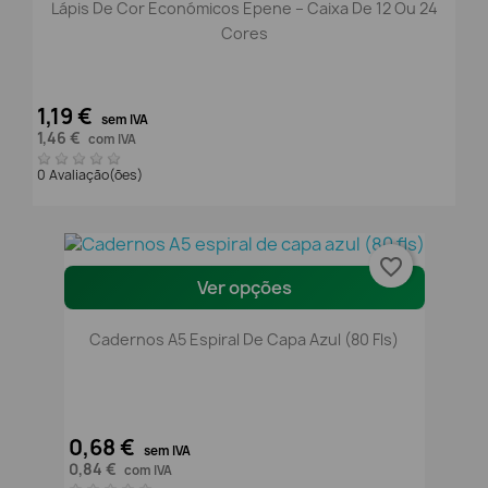
Lápis De Cor Económicos Epene – Caixa De 12 Ou 24
Cores
1,19 €
sem IVA
1,46 €
com IVA
0 Avaliação(ões)
favorite_border
Ver opções
Cadernos A5 Espiral De Capa Azul (80 Fls)
0,68 €
sem IVA
0,84 €
com IVA