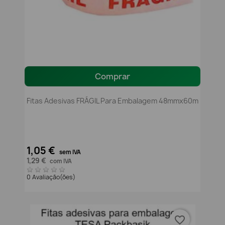
Comprar
Fitas Adesivas FRÁGIL Para Embalagem 48mmx60m
1,05 €
sem IVA
1,29 €
com IVA
0 Avaliação(ões)
favorite_border