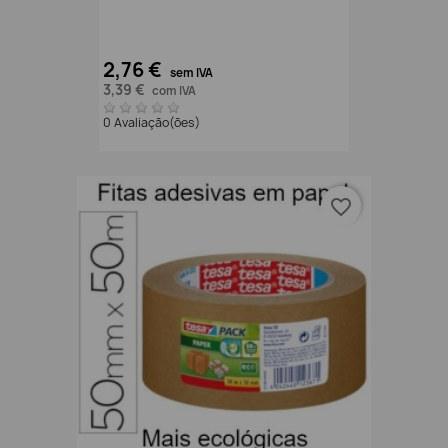
2,76 €
sem IVA
3,39 €
com IVA
0 Avaliação(ões)
favorite_border