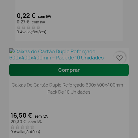
0,22 €
sem IVA
0,27 €
com IVA
0 Avaliação(ões)
favorite_border
Comprar
Caixas De Cartão Duplo Reforçado 600x400x400mm –
Pack De 10 Unidades
16,50 €
sem IVA
20,30 €
com IVA
0 Avaliação(ões)