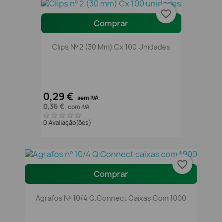
favorite_border
Comprar
Clips Nº 2 (30 Mm) Cx 100 Unidades
0,29 €
sem IVA
0,36 €
com IVA
0 Avaliação(ões)
favorite_border
Comprar
Agrafos Nº 10/4 Q.Connect Caixas Com 1000