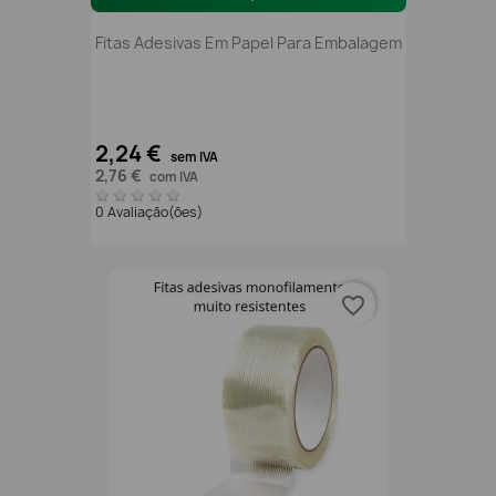
Fitas Adesivas Em Papel Para Embalagem
2,24 €
sem IVA
2,76 €
com IVA
0 Avaliação(ões)
favorite_border