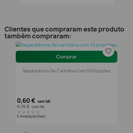
Clientes que compraram este produto
também compraram:
favorite_border
Comprar
Separadores De Cartolina Com 10 Posições
0,60 €
sem IVA
0,74 €
com IVA
0 Avaliação(ões)