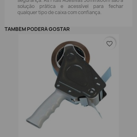
segurança. As Fitas Adesivas 50mmx66m são a
solução prática e acessível para fechar
qualquer tipo de caixa com confiança.
TAMBÉM PODERÁ GOSTAR
favorite_border