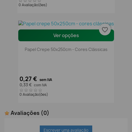
0 Avaliação(ões)
favorite_border
Ver opções
Papel Crepe 50x250cm - Cores Clássicas
0,27 €
sem IVA
0,33 €
com IVA
0 Avaliação(ões)
Avaliações
(0)
Escrever uma avaliação