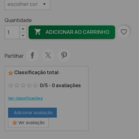
Quantidade

favorite_border
ADICIONAR AO CARRINHO
Partilhar
Classificação total
:
0
/
5
-
0
avaliações
Ver classificações
Adicionar avaliação
Ver avaliação