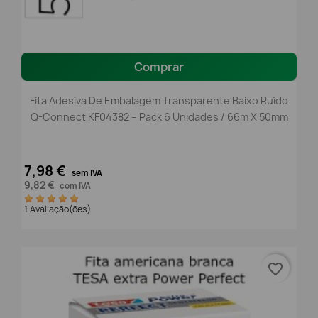
Comprar
Fita Adesiva De Embalagem Transparente Baixo Ruído
Q-Connect KF04382 – Pack 6 Unidades / 66m X 50mm
7,98 €
sem IVA
9,82 €
com IVA
1 Avaliação(ões)
favorite_border