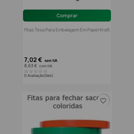
Comprar
Fitas Tesa Para Embalagem Em Papel Kraft
7,02 €
sem IVA
8,63 €
com IVA
0 Avaliação(ões)
favorite_border