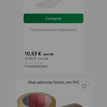
Comprar
Fita Adesiva Monofilamentos
10,53 €
sem IVA
12,95 €
com IVA
0 Avaliação(ões)
favorite_border