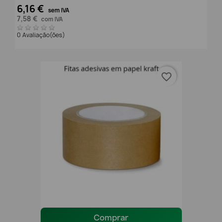
6,16 €
sem IVA
7,58 €
com IVA
0 Avaliação(ões)
favorite_border
Comprar