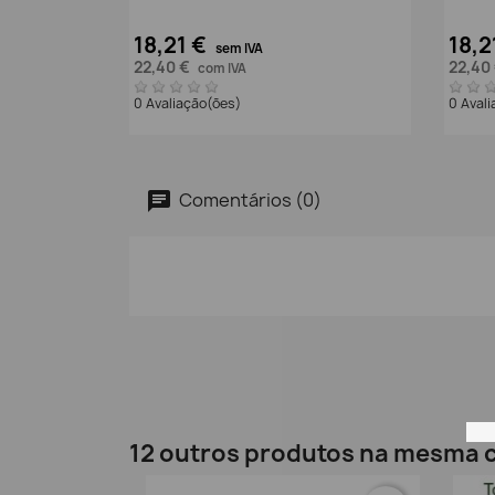
18,21 €
18,2
sem IVA
22,40 €
22,40
com IVA
0 Avaliação(ões)
0 Aval
Comentários (0)
12 outros produtos na mesma c