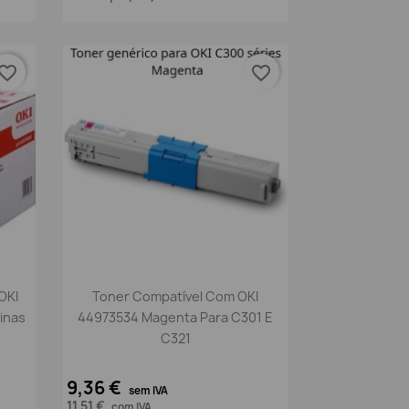
vorite_border
favorite_border
Vista rápida

OKI
Toner Compatível Com OKI
inas
44973534 Magenta Para C301 E
C321
9,36 €
sem IVA
11,51 €
com IVA