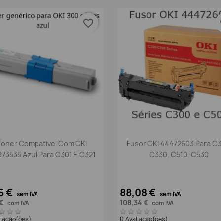
favorite_border
fa
Vista rápida
Vista rápida


Toner Compatível Com OKI
Fusor OKI 44472603 Para C3
44973535 Azul Para C301 E C321
C330, C510, C530
6 €
88,08 €
sem IVA
sem IVA
 €
108,34 €
com IVA
com IVA
liação(ões)
0 Avaliação(ões)