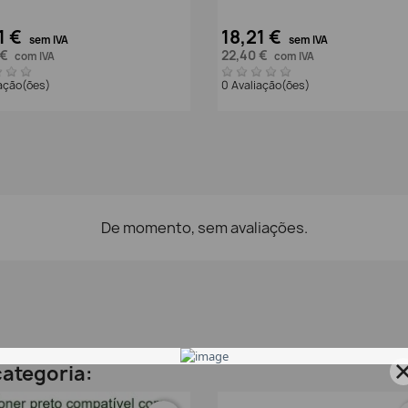
1 €
18,21 €
sem IVA
sem IVA
 €
22,40 €
com IVA
com IVA
iação(ões)
0 Avaliação(ões)
De momento, sem avaliações.
ategoria: