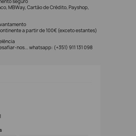
mento seguro
nco, MBWay, Cartão de Crédito, Payshop,
evantamento
ontinente a partir de 100€ (exceto estantes)
elência
safiar-nos... whatsapp: (+351) 911 131 098
1
s