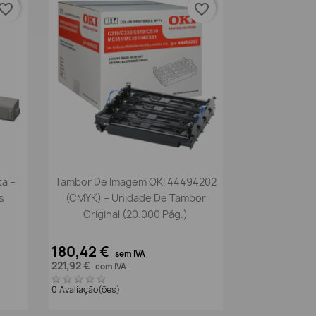
vorite_border
favorite_border
Vista rápida

a –
Tambor De Imagem OKI 44494202
s
(CMYK) – Unidade De Tambor
Original (20.000 Pág.)
180,42 €
sem IVA
221,92 €
com IVA
0 Avaliação(ões)