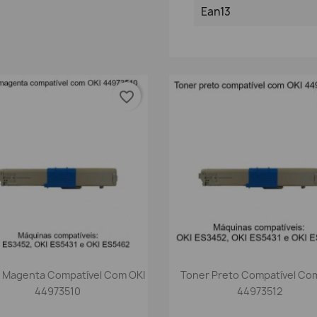
Ean13
favorite_border
Vista rápida
Vista rápida


 Magenta Compatível Com OKI
Toner Preto Compatível Co
44973510
44973512