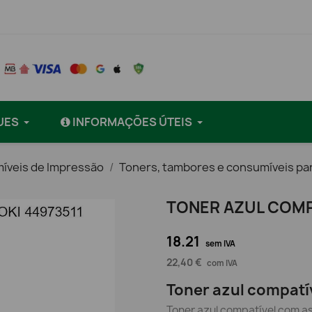
UES
INFORMAÇÕES ÚTEIS
íveis de Impressão
Toners, tambores e consumíveis pa
TONER AZUL COMPA
18.21
sem IVA
22,40 €
com IVA
Toner azul compatí
Toner azul compatível com a