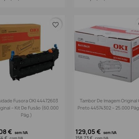
favorite_border
fa
Vista rápida
Vista rápida


idade Fusora OKI 44472603
Tambor De Imagem Original 
iginal – Kit De Fusão (60.000
Preto 44574302 – 25.000 Pág
Pág.)
08 €
129,05 €
sem IVA
sem IVA
34 €
158,73 €
com IVA
com IVA