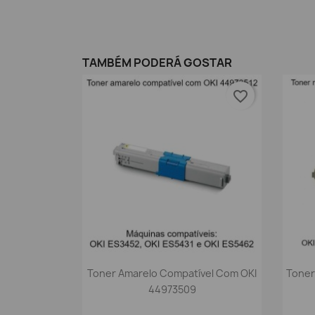
TAMBÉM PODERÁ GOSTAR
favorite_border
Vista rápida

Toner Amarelo Compatível Com OKI
Toner
44973509