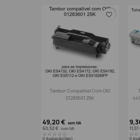
favorite_border
Vista rápida

Tambor Compatível Com OKI
01283601 25K
49,20 €
9,3
sem IVA
60,52 €
11,51
com IVA
0 Avaliação(ões)
0 Ava