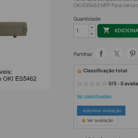
OKI ES5462 MFP. Para cerca
Quantidade

ADICION
Partilhar
Classificação total
:
0
/
5
-
0
avali
Ver classificações
Adicionar avaliação
Ver avaliação