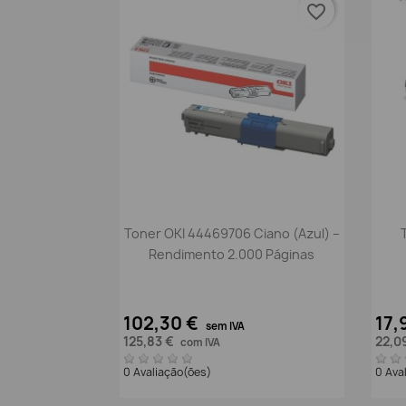
favorite_border
Vista rápida

Toner OKI 44469706 Ciano (Azul) –
Rendimento 2.000 Páginas
102,30 €
17,
sem IVA
125,83 €
22,0
com IVA
0 Avaliação(ões)
0 Ava