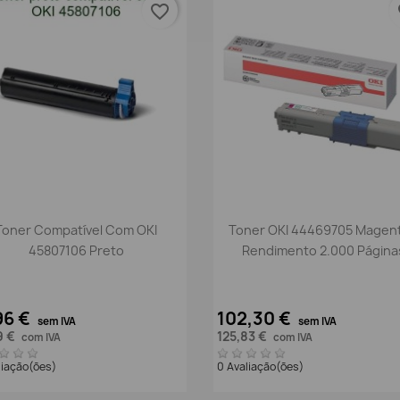
favorite_border
fa
Vista rápida
Vista rápida


Toner Compatível Com OKI
Toner OKI 44469705 Magent
45807106 Preto
Rendimento 2.000 Página
96 €
102,30 €
sem IVA
sem IVA
9 €
125,83 €
com IVA
com IVA
liação(ões)
0 Avaliação(ões)