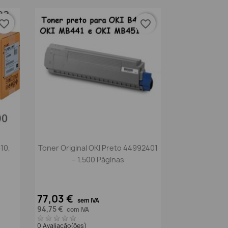
vorite_border
favorite_border
Vista rápida

10,
Toner Original OKI Preto 44992401
– 1.500 Páginas
77,03 €
sem IVA
94,75 €
com IVA
0 Avaliação(ões)