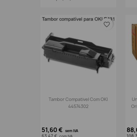
favorite_border
Vista rápida

Tambor Compativel Com OKI
Un
44574302
Or
51,60 €
88,
sem IVA
63,47 €
108,
com IVA