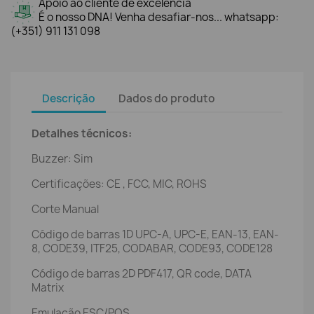
Apoio ao cliente de excelência
É o nosso DNA! Venha desafiar-nos... whatsapp:
(+351) 911 131 098
Descrição
Dados do produto
Detalhes técnicos:
Buzzer: Sim
Certificações: CE , FCC, MIC, ROHS
Corte Manual
Código de barras 1D UPC-A, UPC-E, EAN-13, EAN-
8, CODE39, ITF25, CODABAR, CODE93, CODE128
Código de barras 2D PDF417, QR code, DATA
Matrix
Emulação ESC/POS