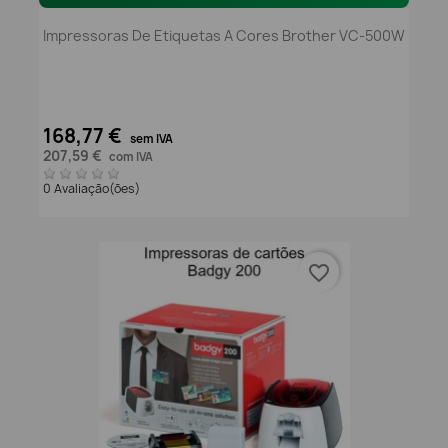
Impressoras De Etiquetas A Cores Brother VC-500W
168,77 €
sem IVA
207,59 €
com IVA
0 Avaliação(ões)
favorite_border