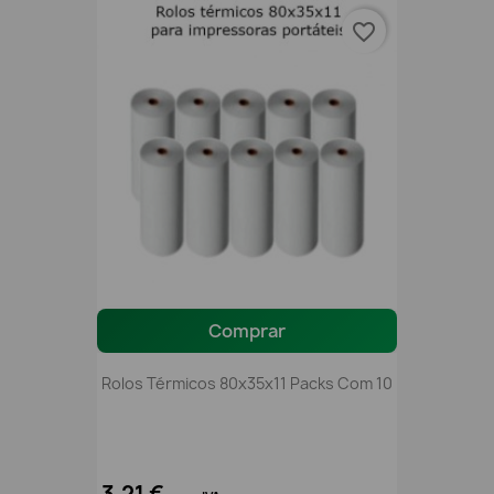
favorite_border
Comprar
Rolos Térmicos 80x35x11 Packs Com 10
3,21 €