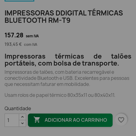
IMPRESSORAS DDIGITAL TÉRMICAS
BLUETOOTH RM-T9
157.28
sem IVA
193,45 €
com IVA
Impressoras térmicas de talões
portáteis, com bolsa de transporte.
Impressoras de talões, com bateria recarregável e
conectividade Bluetooth e USB. Excelentes para pessoas
que necessitam faturar em mobilidade.
Usam rolos de papel térmico 80x35x11 ou 80x40x11.
Quantidade

favorite_border
ADICIONAR AO CARRINHO