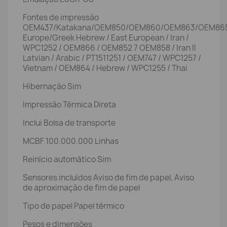
Fontes de impressão
OEM437/Katakana/OEM850/OEM860/OEM863/OEM86
Europe/Greek Hebrew / East European / Iran /
WPC1252 / OEM866 / OEM852 7 OEM858 / Iran II
Latvian / Arabic / PT1511251 / OEM747 / WPC1257 /
Vietnam / OEM864 / Hebrew / WPC1255 / Thai
Hibernação Sim
Impressão Térmica Direta
Inclui Bolsa de transporte
MCBF 100.000.000 Linhas
Reinício automático Sim
Sensores incluídos Aviso de fim de papel, Aviso
de aproximação de fim de papel
Tipo de papel Papel térmico
Pesos e dimensões