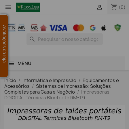
shopping_cart


(0)
Avaliações da loja
search
MENU
Início
Informática e Impressão
Equipamentos e
Acessórios
Sistemas de Impressão: Soluções
Completas para Casa e Negócio
Impressoras
DDIGITAL Térmicas Bluetooth RM-T9