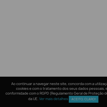
Ao continuar a navegar neste site, concorda com a utiliza
Ao continuar a navegar neste site, concorda com a utiliza
cookies e com o tratamento dos seus dados pessoais,
cookies e com o tratamento dos seus dados pessoais,
conformidade com o RGPD (Regulamento Geral de Proteção d
conformidade com o RGPD (Regulamento Geral de Proteção d
da UE.
da UE.
Ver mais detalhes
Ver mais detalhes
ACEITO, CLARO!
ACEITO, CLARO!