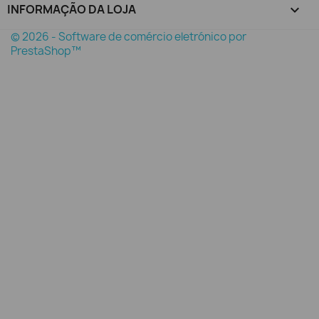
INFORMAÇÃO DA LOJA
keyboard_arrow_down
© 2026 - Software de comércio eletrónico por
PrestaShop™