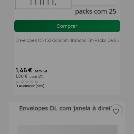
Comprar
Envelopes C5 162x229mm Brancos Em Packs De 25
1,46 €
sem IVA
1,80 €
com IVA
0 Avaliação(ões)
favorite_border