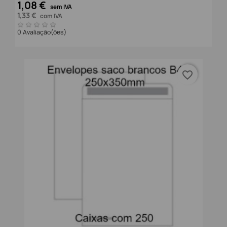
1,08 €
sem IVA
1,33 €
com IVA
0 Avaliação(ões)
favorite_border