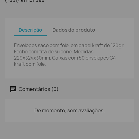
(+351) 911 131 098
Descrição
Dados do produto
Envelopes saco com fole, em papel kraft de 120gr.
Fecho com fita de silicone. Medidas:
229x324x30mm. Caixas com 50 envelopes C4
kraft com fole.
Comentários (0)
De momento, sem avaliações.