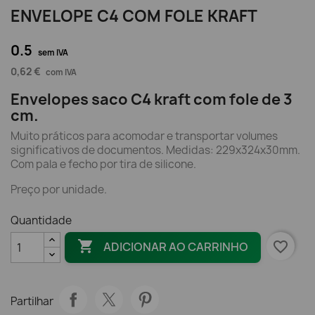
ENVELOPE C4 COM FOLE KRAFT
0.5
sem IVA
0,62 €
com IVA
Envelopes saco C4 kraft com fole de 3
cm.
Muito práticos para acomodar e transportar volumes
significativos de documentos. Medidas: 229x324x30mm.
Com pala e fecho por tira de silicone.
Preço por unidade.
Quantidade

favorite_border
ADICIONAR AO CARRINHO
Partilhar