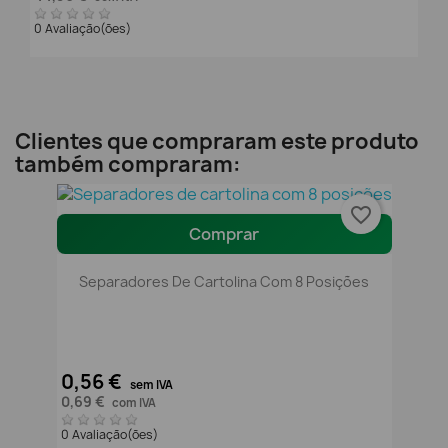
0 Avaliação(ões)
Clientes que compraram este produto
também compraram:
favorite_border
Comprar
Separadores De Cartolina Com 8 Posições
0,56 €
sem IVA
0,69 €
com IVA
0 Avaliação(ões)