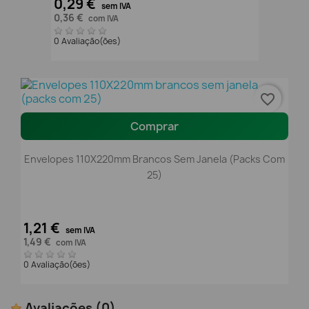
0,29 €
sem IVA
0,36 €
com IVA
0 Avaliação(ões)
favorite_border
Comprar
Envelopes 110X220mm Brancos Sem Janela (packs Com
25)
1,21 €
sem IVA
1,49 €
com IVA
0 Avaliação(ões)
Avaliações
(0)