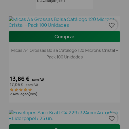
0 Avaliação(ões)
favorite_border
Comprar
Micas A4 Grossas Bolsa Catálogo 120 Microns Cristal –
Pack 100 Unidades
13,86 €
sem IVA
17,05 €
com IVA
2 Avaliação(ões)
favorite_border