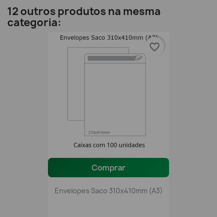
12 outros produtos na mesma
categoria:
favorite_border
Comprar
Envelopes Saco 310x410mm (A3)