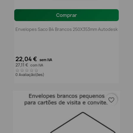
Comprar
Envelopes Saco B4 Brancos 250X353mm Autodesk
22,04 €
sem IVA
27,11 €
com IVA
0 Avaliação(ões)
favorite_border