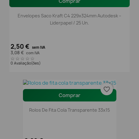
Comprar
Envelopes Saco Kraft C4 229x324mm Autodesk –
Liderpapel / 25 Un.
2,50 €
sem IVA
3,08 €
com IVA
0 Avaliação(ões)
favorite_border
Comprar
Rolos De Fita Cola Transparente 33x15