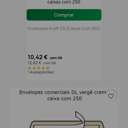
Comprar
Envelopes Kraft C5 (caixas Com 250)
10,42 €
sem IVA
12,82 €
com IVA
1 Avaliação(ões)
favorite_border