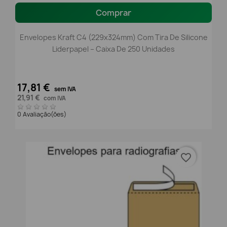
Comprar
Envelopes Kraft C4 (229x324mm) Com Tira De Silicone
Liderpapel – Caixa De 250 Unidades
17,81 €
sem IVA
21,91 €
com IVA
0 Avaliação(ões)
favorite_border