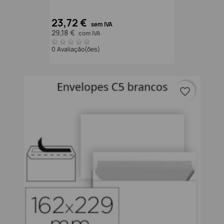
23,72 €
sem IVA
29,18 €
com IVA
0 Avaliação(ões)
favorite_border