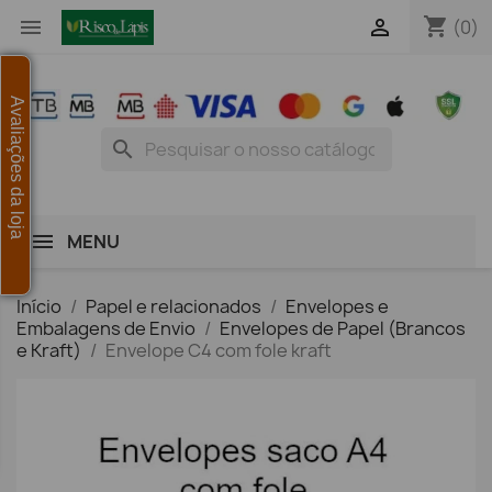
shopping_cart


(0)
Avaliações da loja
search
MENU
Início
Papel e relacionados
Envelopes e
Embalagens de Envio
Envelopes de Papel (Brancos
e Kraft)
Envelope C4 com fole kraft