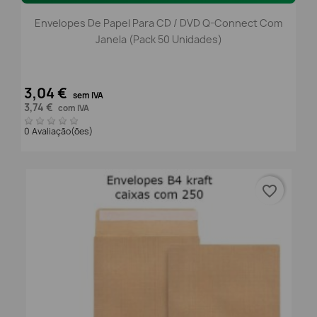
Envelopes De Papel Para CD / DVD Q-Connect Com
Janela (Pack 50 Unidades)
3,04 €
sem IVA
3,74 €
com IVA
0 Avaliação(ões)
favorite_border