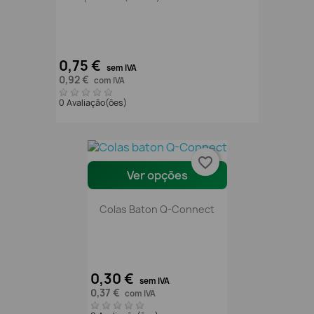
0,75 €
sem IVA
0,92 €
com IVA
0 Avaliação(ões)
favorite_border
Ver opções
Colas Baton Q-Connect
0,30 €
sem IVA
0,37 €
com IVA