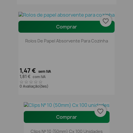
favorite_border
Comprar
Rolos De Papel Absorvente Para Cozinha
1,47 €
sem IVA
1,81 €
com IVA
0 Avaliação(ões)
favorite_border
Comprar
Clips Nº 10 (50mm) Cx 100 Unidades