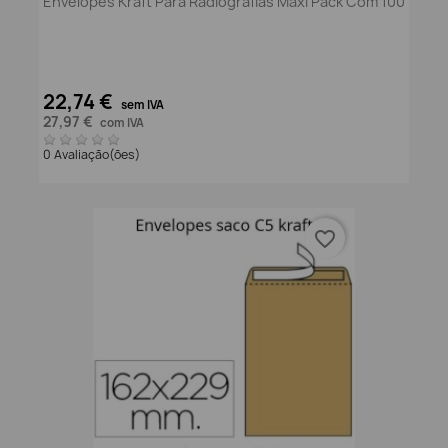
Envelopes Kraft Para Radiografias Maxi Pack Com 100
22,74 €
sem IVA
27,97 €
com IVA
0 Avaliação(ões)
favorite_border