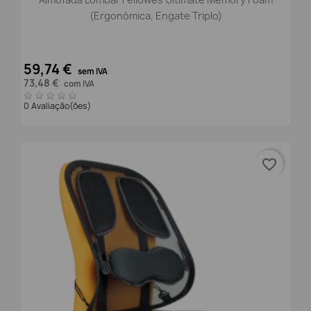
(Ergonómica, Engate Triplo)
59,74 €
sem IVA
73,48 €
com IVA
0 Avaliação(ões)
favorite_border