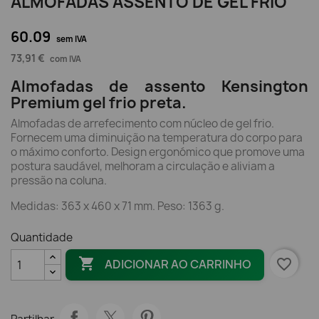
ALMOFADAS ASSENTO DE GEL FRIO
60.09
sem IVA
73,91 €
com IVA
Almofadas de assento Kensington
Premium gel frio preta.
Almofadas de arrefecimento com núcleo de gel frio.
Fornecem uma diminuição na temperatura do corpo para
o máximo conforto. Design ergonómico que promove uma
postura saudável, melhoram a circulação e aliviam a
pressão na coluna.
Medidas: 363 x 460 x 71 mm. Peso: 1363 g.
Quantidade

favorite_border
ADICIONAR AO CARRINHO