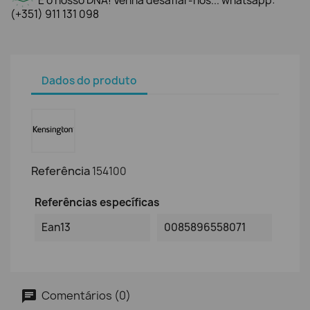
É o nosso DNA! Venha desafiar-nos... whatsapp:
(+351) 911 131 098
Dados do produto
Referência
154100
Referências específicas
Ean13
0085896558071
Comentários (0)