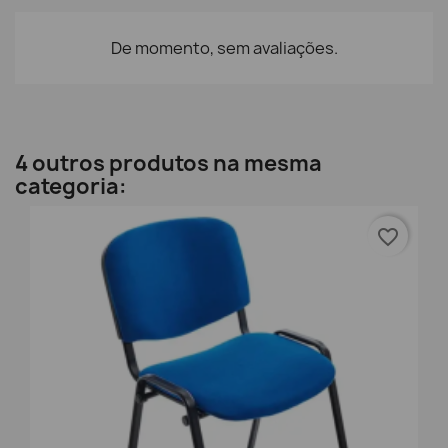
De momento, sem avaliações.
4 outros produtos na mesma
categoria:
favorite_border