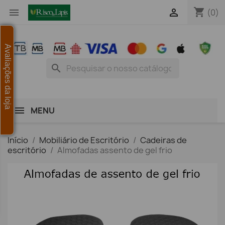
shopping_cart


(0)
Avaliações da loja
search
MENU
Início
Mobiliário de Escritório
Cadeiras de
escritório
Almofadas assento de gel frio