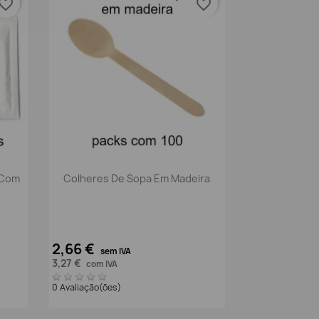
vorite_border
favorite_border
Vista rápida

 Com
Colheres De Sopa Em Madeira
2,66 €
sem IVA
3,27 €
com IVA
0 Avaliação(ões)