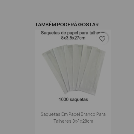
TAMBÉM PODERÁ GOSTAR
favorite_border
Vista rápida

Saquetas Em Papel Branco Para
Talheres 8x4x28cm