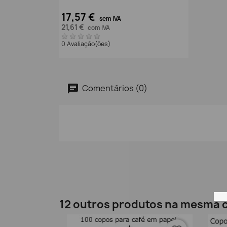
17,57 €
sem IVA
21,61 €
com IVA
0 Avaliação(ões)
Comentários (0)
12 outros produtos na mesma c