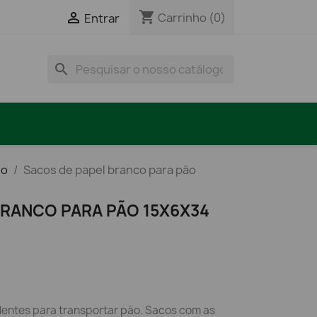
shopping_cart

Carrinho
(0)
Entrar
search
io
Sacos de papel branco para pão
BRANCO PARA PÃO 15X6X34
lentes para transportar pão. Sacos com as