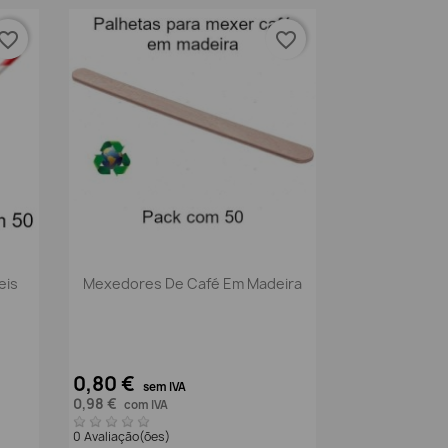
vorite_border
favorite_border
Vista rápida

eis
Mexedores De Café Em Madeira
0,80 €
sem IVA
0,98 €
com IVA
0 Avaliação(ões)