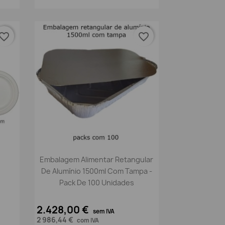
vorite_border
favorite_border
Vista rápida

Embalagem Alimentar Retangular
De Alumínio 1500ml Com Tampa -
Pack De 100 Unidades
2.428,00 €
sem IVA
2 986,44 €
com IVA