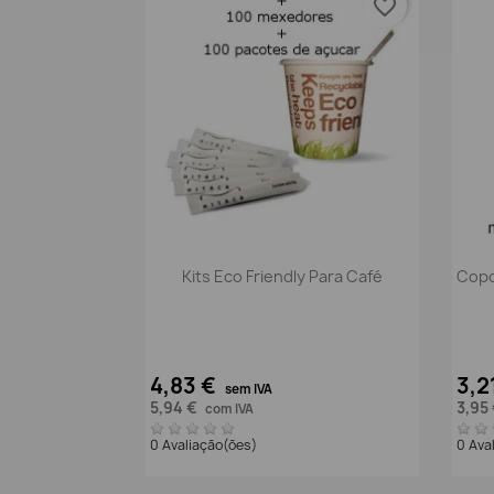
favorite_border
Vista rápida

Kits Eco Friendly Para Café
Copo
4,83 €
3,2
sem IVA
5,94 €
3,95
com IVA
0 Avaliação(ões)
0 Ava