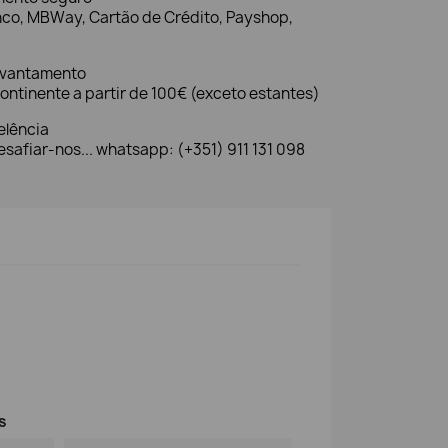
nco, MBWay, Cartão de Crédito, Payshop,
evantamento
ontinente a partir de 100€ (exceto estantes)
elência
safiar-nos... whatsapp: (+351) 911 131 098
s