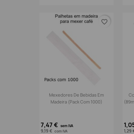
favorite_border
Vista rápida

Mexedores De Bebidas Em
Co
Madeira (pack Com 1000)
(89m
7,47 €
1,0
sem IVA
9,19 €
1,29
com IVA