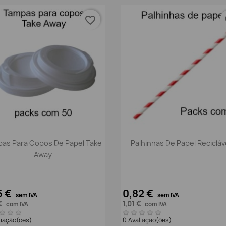
favorite_border
fa
Vista rápida
Vista rápida


as Para Copos De Papel Take
Palhinhas De Papel Recicláv
Away
5 €
0,82 €
sem IVA
sem IVA
 €
1,01 €
com IVA
com IVA
liação(ões)
0 Avaliação(ões)