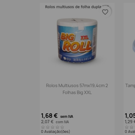
favorite_border
Vista rápida

Rolos Multiusos 57mx19,4cm 2
Tamp
Folhas Big XXL
1,68 €
1,0
sem IVA
2,07 €
1,29
com IVA
0 Avaliação(ões)
0 Ava