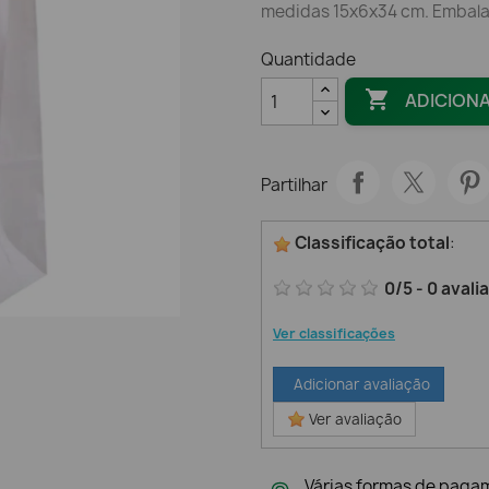
medidas 15x6x34 cm. Embal
Quantidade

ADICION
Partilhar
Classificação total
:
0
/
5
-
0
avali
Ver classificações
Adicionar avaliação
Ver avaliação
Várias formas de paga