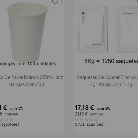
favorite_border
fa
Vista rápida
Vista rápida


s De Papel Branco 237ml - 8oz
Saquetas De Açúcar Branco
Mangas Com 100
4gr. Packs Com 5 Kg.
1 €
17,18 €
sem IVA
sem IVA
 €
21,13 €
com IVA
com IVA
liação(ões)
0 Avaliação(ões)