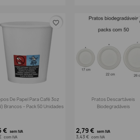
favorite_border
fa
Vista rápida
Vista rápida


pos De Papel Para Café 3oz
Pratos Descartáveis
l) Brancos – Pack 50 Unidades
Biodegradáveis
5 €
2,79 €
sem IVA
sem IVA
 €
3,43 €
com IVA
com IVA