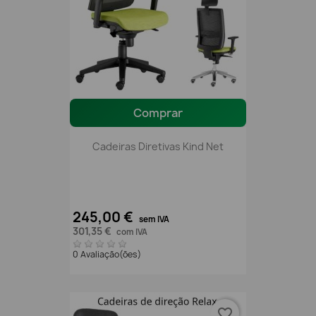
Comprar
Cadeiras Diretivas Kind Net
245,00 €
sem IVA
301,35 €
com IVA
0 Avaliação(ões)
favorite_border