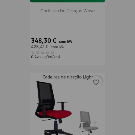
Cadeiras De Direção Wave
348,30 €
sem IVA
428,41 €
com IVA
0 Avaliação(ões)
favorite_border