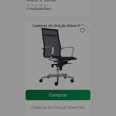
484,87 €
com IVA
0 Avaliação(ões)
favorite_border
Comprar
Cadeiras De Direção Wave Net