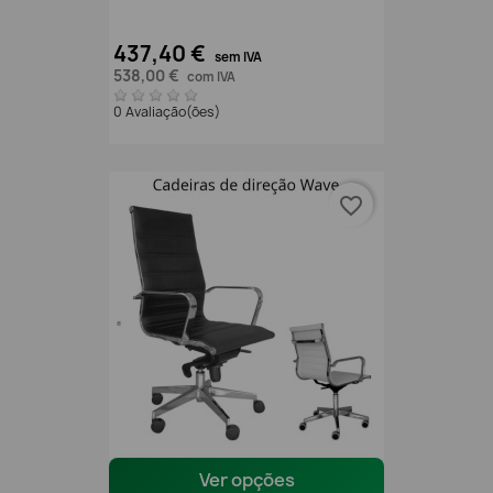
437,40 €
sem IVA
538,00 €
com IVA
0 Avaliação(ões)
favorite_border
Ver opções