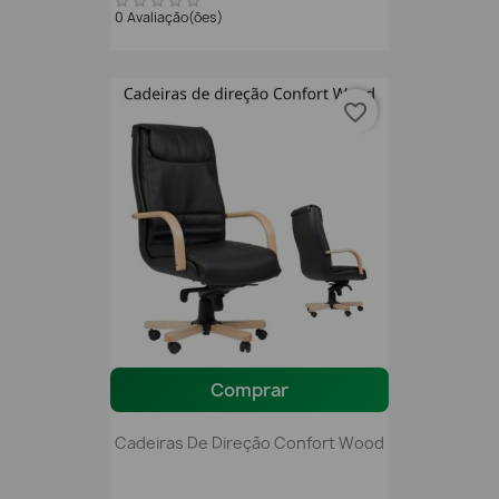
0 Avaliação(ões)
favorite_border
Comprar
Cadeiras De Direção Confort Wood