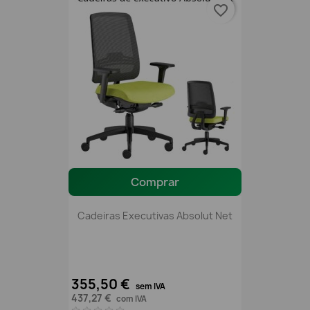
favorite_border
Comprar
Cadeiras Executivas Absolut Net
355,50 €
sem IVA
437,27 €
com IVA