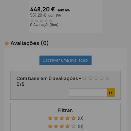
448,20 €
sem IVA
551,29 €
com IVA
0 Avaliação(ões)
Avaliações
(0)
Escrever uma avaliação
Com base em
0
avaliações
-
0
/
5
Filtrar:
(0)
(0)