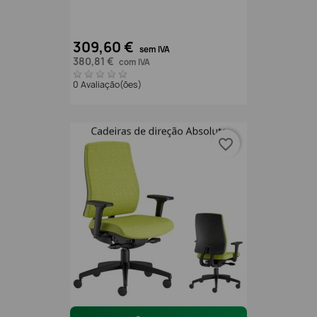
309,60 €
sem IVA
380,81 €
com IVA
0 Avaliação(ões)
favorite_border