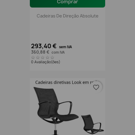
Comprar
Cadeiras De Direção Absolute
293,40 €
sem IVA
360,88 €
com IVA
0 Avaliação(ões)
favorite_border