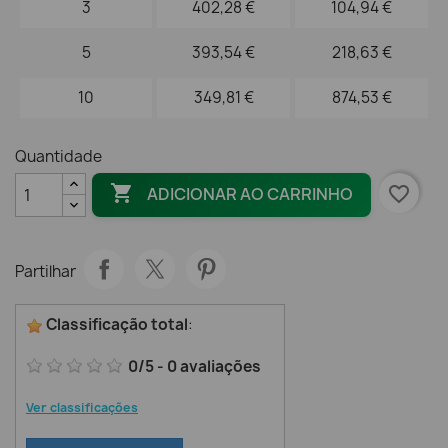
3
402,28 €
104,94 €
5
393,54 €
218,63 €
10
349,81 €
874,53 €
Quantidade

favorite_border
ADICIONAR AO CARRINHO
Partilhar
Classificação total
:
0
/
5
-
0
avaliações
Ver classificações