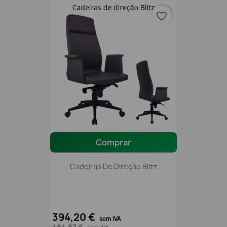
favorite_border
Comprar
Cadeiras De Direção Blitz
394,20 €
sem IVA