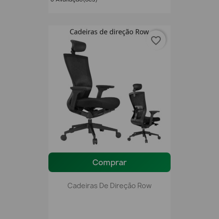
favorite_border
Comprar
Cadeiras De Direção Row