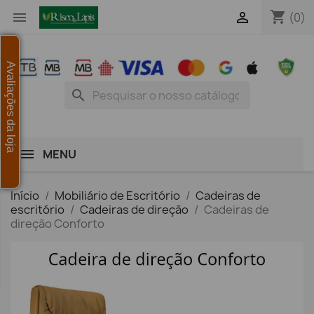
shopping_cart


(0)
Avaliações da loja
search
MENU
Início
Mobiliário de Escritório
Cadeiras de
escritório
Cadeiras de direção
Cadeiras de
direção Conforto