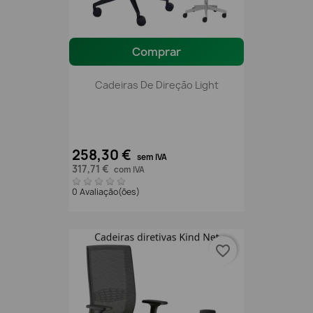
Comprar
Cadeiras De Direção Light
258,30 €
sem IVA
317,71 €
com IVA
0 Avaliação(ões)
favorite_border