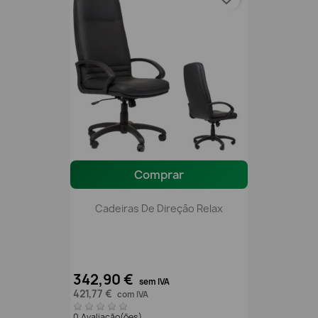
Comprar
Cadeiras De Direção Relax
342,90 €
sem IVA
421,77 €
com IVA
0 Avaliação(ões)