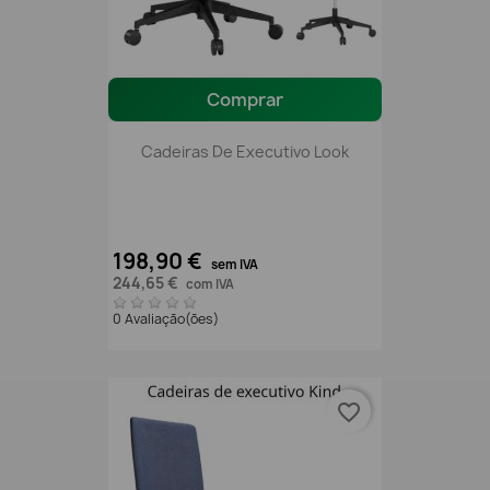
Comprar
Cadeiras De Executivo Look
198,90 €
sem IVA
244,65 €
com IVA
0 Avaliação(ões)
favorite_border