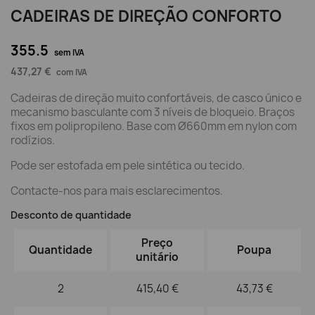
CADEIRAS DE DIREÇÃO CONFORTO
355.5
sem IVA
437,27 €
com IVA
Cadeiras de direção muito confortáveis, de casco único e
mecanismo basculante com 3 níveis de bloqueio. Braços
fixos em polipropileno. Base com Ø660mm em nylon com
rodízios.
Pode ser estofada em pele sintética ou tecido.
Contacte-nos para mais esclarecimentos.
Desconto de quantidade
Preço
Quantidade
Poupa
unitário
2
415,40 €
43,73 €