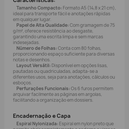
Características:
Tamanho Compacto:
Formato A5 (14,8 x 21 cm),
ideal para transporte fácil e anotações rápidas
em qualquer lugar.
Papel de Alta Qualidade:
Com gramagem de 75
g/m², oferece resistência ao desgaste,
garantindo uma escrita limpa e sem marcas
indesejadas.
Número de Folhas:
Conta com 80 folhas,
proporcionando espaço suficiente para diversas
notas e desenhos.
Layout Versátil:
Disponível em opções lisas,
pautadas ou quadriculadas, adapta-se a
diferentes usos, seja para anotações, cálculos ou
esboços.
Perfurações Funcionais:
Os 6 furos permitem
arquivar facilmente as páginas em argolas,
facilitando a organização em dossiers.
Encadernação e Capa
Espiral Nylonizada:
Espiral em nylon preto que