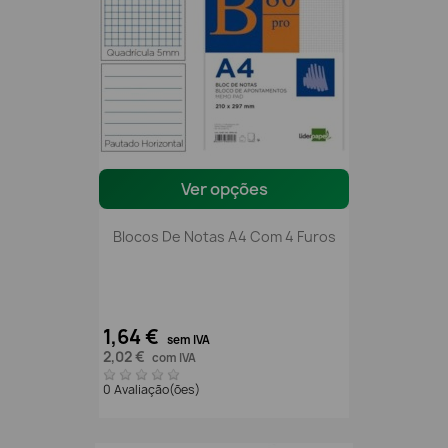
Ver opções
Blocos De Notas A4 Com 4 Furos
1,64 €
sem IVA
2,02 €
com IVA
0 Avaliação(ões)