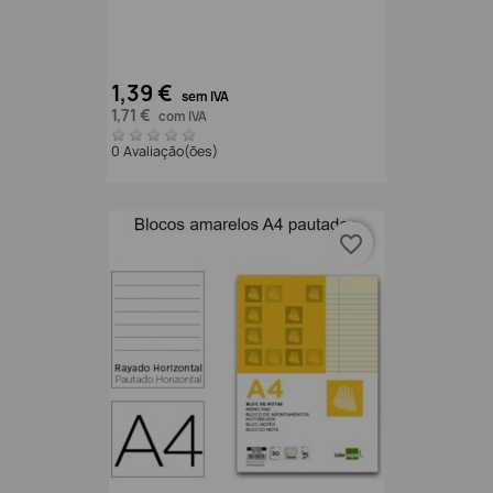
1,39 €
sem IVA
1,71 €
com IVA
0 Avaliação(ões)
favorite_border