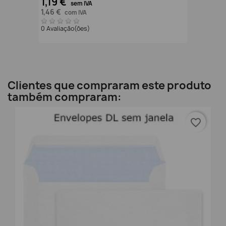
1,19 €
sem IVA
1,46 €
com IVA
0 Avaliação(ões)
Clientes que compraram este produto
também compraram:
favorite_border