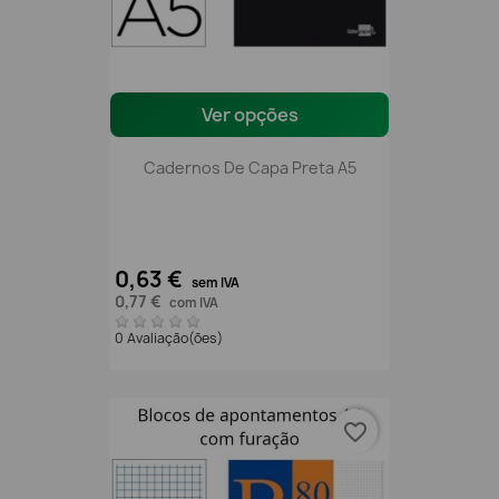
Ver opções
Cadernos De Capa Preta A5
0,63 €
sem IVA
0,77 €
com IVA
0 Avaliação(ões)
favorite_border