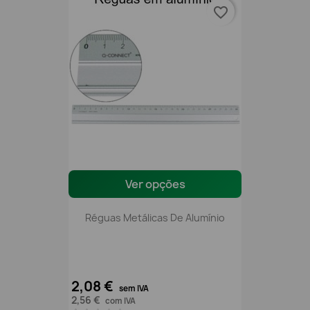
favorite_border
Ver opções
Réguas Metálicas De Alumínio
2,08 €
sem IVA
2,56 €
com IVA