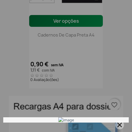
Ver opções
Cadernos De Capa Preta A4
0,90 €
sem IVA
1,11 €
com IVA
0 Avaliação(ões)
favorite_border