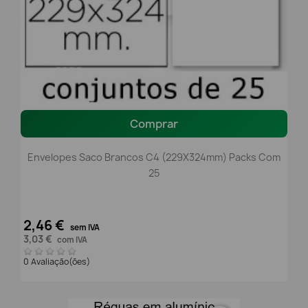
Comprar
Envelopes Saco Brancos C4 (229X324mm) Packs Com
25
2,46 €
sem IVA
3,03 €
com IVA
0 Avaliação(ões)