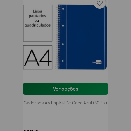
favorite_border
Ver opções
Cadernos A4 Espiral De Capa Azul (80 Fls)