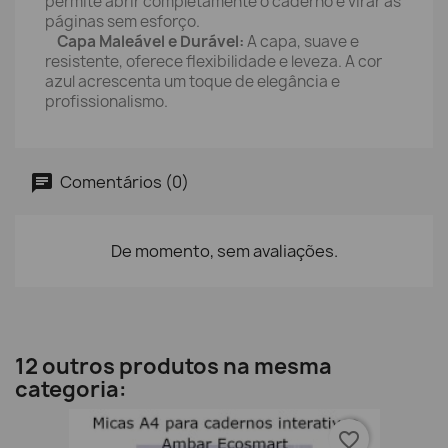
permite abrir completamente o caderno e virar as
páginas sem esforço.
Capa Maleável e Durável:
A capa, suave e
resistente, oferece flexibilidade e leveza. A cor
azul acrescenta um toque de elegância e
profissionalismo.
Comentários (0)
De momento, sem avaliações.
12 outros produtos na mesma
categoria:
favorite_border