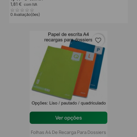
1,81 €
com IVA
0 Avaliação(ões)
favorite_border
Ver opções
Folhas A4 De Recarga Para Dossiers