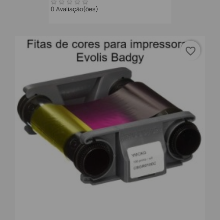
0 Avaliação(ões)
favorite_border