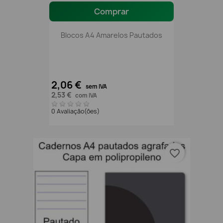
Comprar
Blocos A4 Amarelos Pautados
2,06 €
sem IVA
2,53 €
com IVA
0 Avaliação(ões)
favorite_border