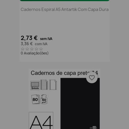
Cadernos Espiral A5 Antartik Com Capa Dura
2,73 €
sem IVA
3,36 €
com IVA
0 Avaliação(ões)
favorite_border