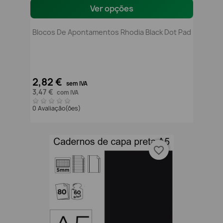
Ver opções
Blocos De Apontamentos Rhodia Black Dot Pad
2,82 €
sem IVA
3,47 €
com IVA
0 Avaliação(ões)
favorite_border