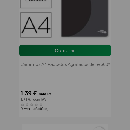
Comprar
Cadernos A4 Pautados Agrafados Série 360º
1,39 €
sem IVA
1,71 €
com IVA
0 Avaliação(ões)