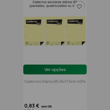
favorite_border
Ver opções
Cadernos Diários B5 25x17,6cm 40Fls
0,83 €
sem IVA