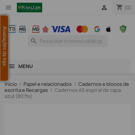
shopping_cart


(0)
Avaliações da loja
search
MENU
Início
Papel e relacionados
Cadernos e blocos de
escrita e Recargas
Cadernos A5 espiral de capa
azul (80 fls)