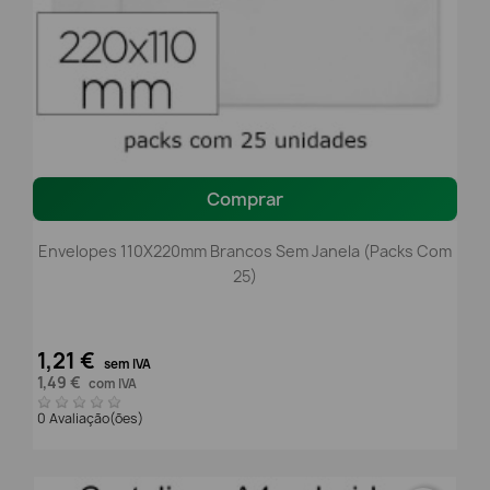
Comprar
Envelopes 110X220mm Brancos Sem Janela (packs Com
25)
1,21 €
sem IVA
1,49 €
com IVA
0 Avaliação(ões)