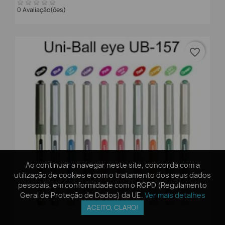
0 Avaliação(ões)
favorite_border
Ao continuar a navegar neste site, concorda com a
Ao continuar a navegar neste site, concorda com a
utilização de cookies e com o tratamento dos seus dados
utilização de cookies e com o tratamento dos seus dados
pessoais, em conformidade com o RGPD (Regulamento
pessoais, em conformidade com o RGPD (Regulamento
Geral de Proteção de Dados) da UE.
Geral de Proteção de Dados) da UE.
Ver mais detalhes
Ver mais detalhes
ACEITO, CLARO!
ACEITO, CLARO!