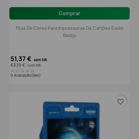
Comprar
Fitas De Cores Para Impressoras De Cartões Evolis
Badgy
51,37 €
sem IVA
63,19 €
com IVA
0 Avaliação(ões)
favorite_border