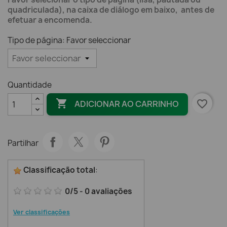
quadriculada), na caixa de diálogo em baixo, antes de
efetuar a encomenda.
Tipo de página: Favor seleccionar
Quantidade

favorite_border
ADICIONAR AO CARRINHO
Partilhar
Classificação total
:
0
/
5
-
0
avaliações
Ver classificações