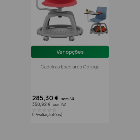
Ver opções
Cadeiras Escolares College
285,30 €
sem IVA
350,92 €
com IVA
0 Avaliação(ões)