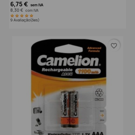
6,75 €
sem IVA
8,30 €
com IVA
9 Avaliação(ões)
favorite_border