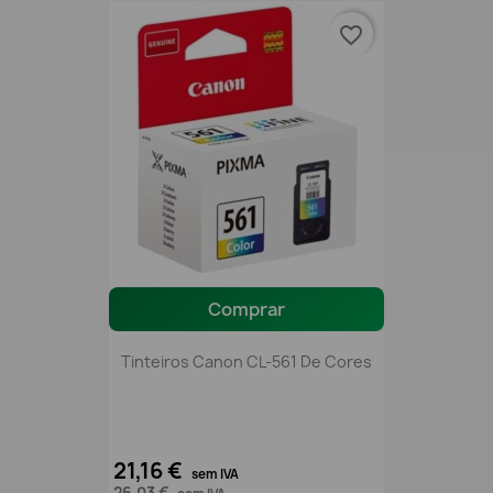
favorite_border
Comprar
Tinteiros Canon CL-561 De Cores
21,16 €
sem IVA