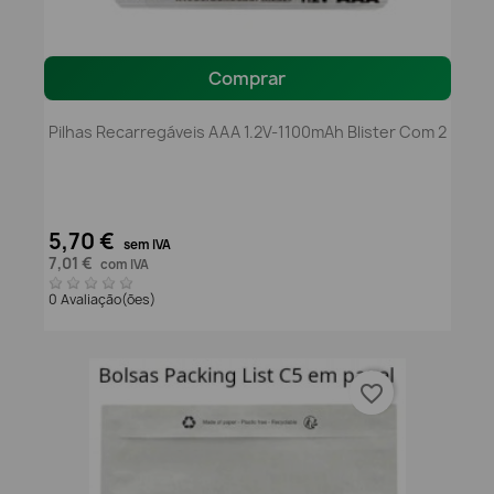
Comprar
Pilhas Recarregáveis AAA 1.2V-1100mAh Blister Com 2
5,70 €
sem IVA
7,01 €
com IVA
0 Avaliação(ões)
favorite_border