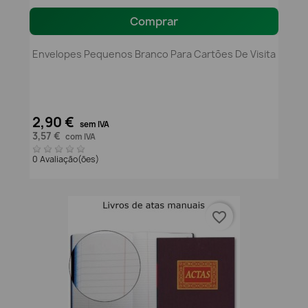
Comprar
Envelopes Pequenos Branco Para Cartões De Visita
2,90 €
sem IVA
3,57 €
com IVA
0 Avaliação(ões)
favorite_border