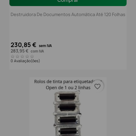
Comprar
Destruidora De Documentos Automática Até 120 Folhas
230,85 €
sem IVA
283,95 €
com IVA
0 Avaliação(ões)
favorite_border