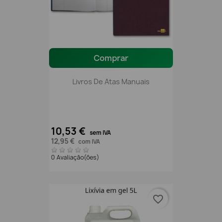
Comprar
Livros De Atas Manuais
10,53 €
sem IVA
12,95 €
com IVA
0 Avaliação(ões)
favorite_border