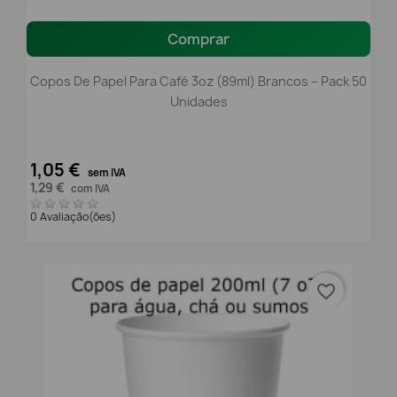
Comprar
Copos De Papel Para Café 3oz (89ml) Brancos – Pack 50
Unidades
1,05 €
sem IVA
1,29 €
com IVA
0 Avaliação(ões)
favorite_border