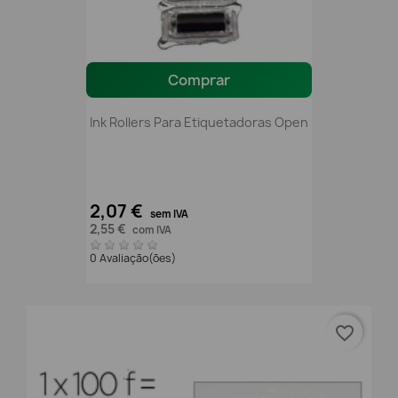
Comprar
Ink Rollers Para Etiquetadoras Open
2,07 €
sem IVA
2,55 €
com IVA
0 Avaliação(ões)
favorite_border