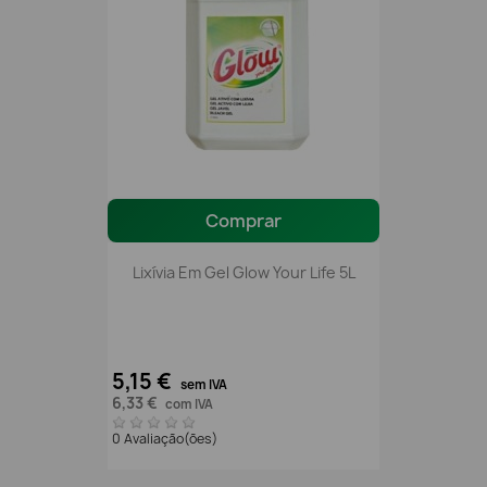
Comprar
Lixívia Em Gel Glow Your Life 5L
5,15 €
sem IVA
6,33 €
com IVA
0 Avaliação(ões)