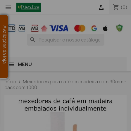
shopping_cart


(0)
Avaliações da loja
search
MENU
Início
Mexedores para café em madeira com 90mm -
pack com 1000