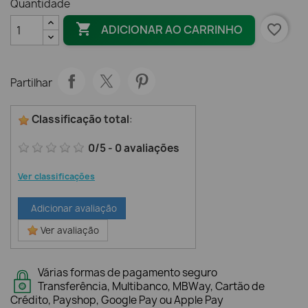
Quantidade

favorite_border
ADICIONAR AO CARRINHO
Partilhar
Classificação total
:
0
/
5
-
0
avaliações
Ver classificações
Adicionar avaliação
Ver avaliação
Várias formas de pagamento seguro
Transferência, Multibanco, MBWay, Cartão de
Crédito, Payshop, Google Pay ou Apple Pay