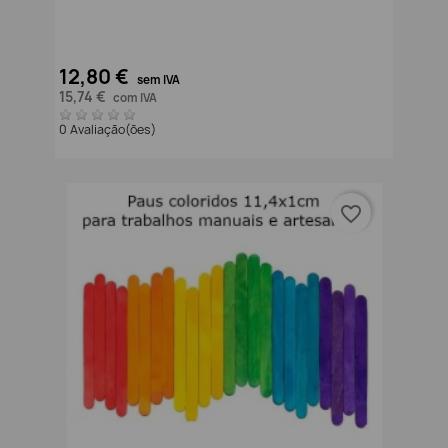
12,80 €
sem IVA
15,74 €
com IVA
0 Avaliação(ões)
favorite_border