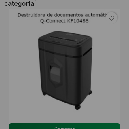
categoria:
favorite_border