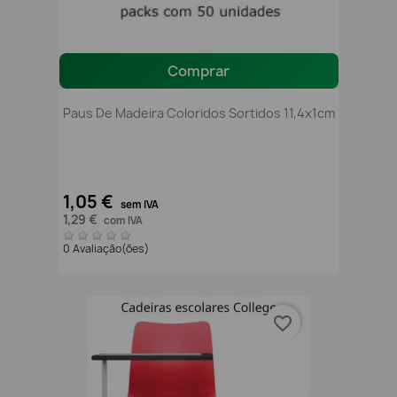
Comprar
Paus De Madeira Coloridos Sortidos 11,4x1cm
1,05 €
sem IVA
1,29 €
com IVA
0 Avaliação(ões)
favorite_border