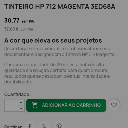
TINTEIRO HP 712 MAGENTA 3ED68A
30.77
sem IVA
37,85 €
com IVA
A cor que eleva os seus projetos
Dê um toque de cor vibrante e profissional aos seus
documentos e designs com o Tinteiro HP 712 Magenta.
Com uma capacidade de 29 ml, esta tinta de alta
qualidade é a solução perfeita para quem procura
resultados que se destacam pela sua intensidade e
durabilidade.
Quantidade

favorite_border
ADICIONAR AO CARRINHO
Partilhar