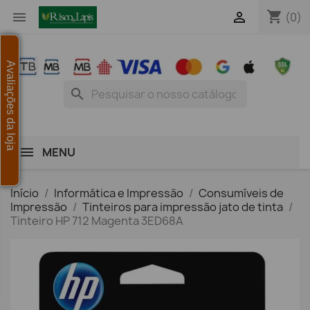
shopping_cart


(0)
Avaliações da loja
search
MENU
Início
Informática e Impressão
Consumíveis de
Impressão
Tinteiros para impressão jato de tinta
Tinteiro HP 712 Magenta 3ED68A