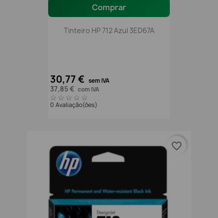
Comprar
Tinteiro HP 712 Azul 3ED67A
30,77 €
sem IVA
37,85 €
com IVA
0 Avaliação(ões)
favorite_border