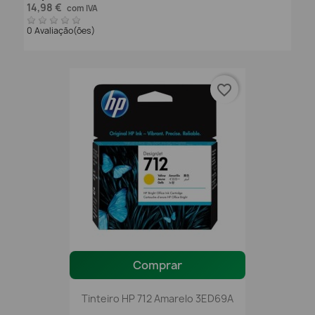
14,98 €
com IVA
0 Avaliação(ões)
favorite_border
Comprar
Tinteiro HP 712 Amarelo 3ED69A