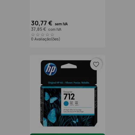
30,77 €
sem IVA
37,85 €
com IVA
0 Avaliação(ões)
favorite_border