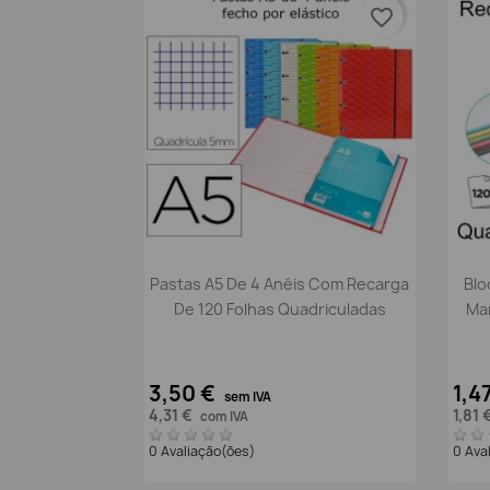
favorite_border
Vista rápida

Pastas A5 De 4 Anéis Com Recarga
Blo
De 120 Folhas Quadriculadas
Mar
3,50 €
1,4
sem IVA
4,31 €
1,81 
com IVA
0 Avaliação(ões)
0 Ava