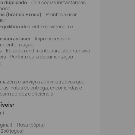
vo duplicado
– Cria cópias instantâneas
rbono
os (branco + rosa)
– Prontos a usar,
alho
Equilíbrio ideal entre resistência e
essoras laser
– Impressões sem
celente fixação
os
– Elevado rendimento para uso intensivo
eis
– Perfeito para documentação
a
rmazéns e serviços administrativos que
turas, notas de entrega, encomendas e
om rapidez e eficiência.
íveis:
m)
ginal) + Rosa (cópia)
(250 jogos)