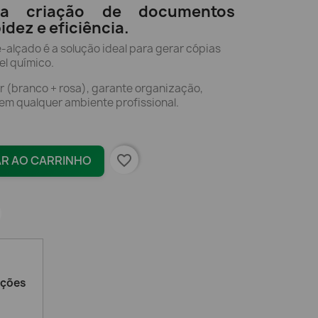
a criação de documentos
dez e eficiência.
-alçado é a solução ideal para gerar cópias
el químico.
r (branco + rosa), garante organização,
 em qualquer ambiente profissional.
favorite_border
AR AO CARRINHO
ações