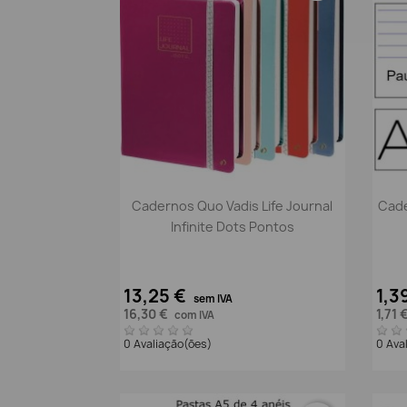
Vista rápida

Cadernos Quo Vadis Life Journal
Cade
Infinite Dots Pontos
13,25 €
1,3
sem IVA
16,30 €
1,71 
com IVA
0 Avaliação(ões)
0 Ava