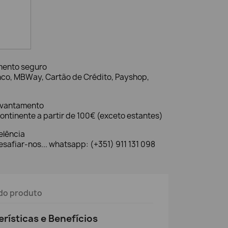
mento seguro
nco, MBWay, Cartão de Crédito, Payshop,
evantamento
ontinente a partir de 100€ (exceto estantes)
elência
safiar-nos... whatsapp: (+351) 911 131 098
do produto
erísticas e Benefícios