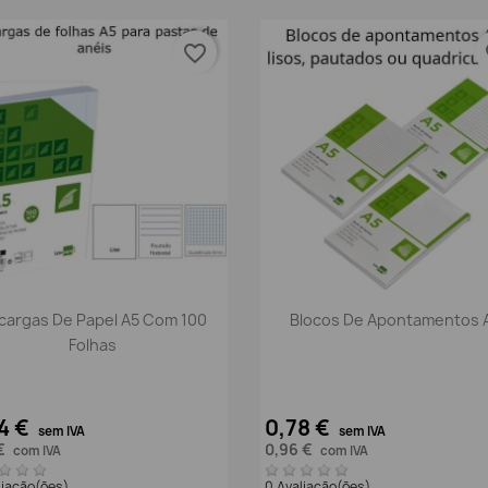
favorite_border
fa
Vista rápida
Vista rápida


cargas De Papel A5 Com 100
Blocos De Apontamentos 
Folhas
4 €
0,78 €
sem IVA
sem IVA
 €
0,96 €
com IVA
com IVA
liação(ões)
0 Avaliação(ões)