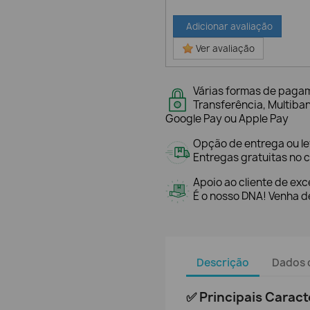
Adicionar avaliação
Ver avaliação
Várias formas de paga
Transferência, Multiba
Google Pay ou Apple Pay
Opção de entrega ou l
Entregas gratuitas no c
Apoio ao cliente de exc
É o nosso DNA! Venha de
Descrição
Dados 
✅ Principais Caract