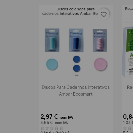
favorite_border
Vista rápida

Discos Para Cadernos Interativos
Re
Ambar Ecosmart
2,97 €
0,8
sem IVA
3,65 €
1,03
com IVA
0 Avaliação(ões)
0 Ava