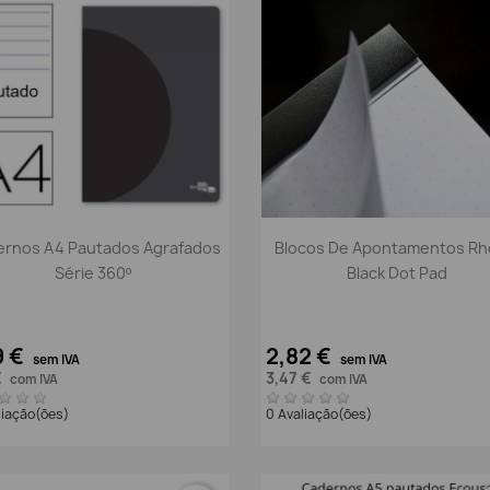
Vista rápida
Vista rápida


rnos A4 Pautados Agrafados
Blocos De Apontamentos Rh
Série 360º
Black Dot Pad
9 €
2,82 €
sem IVA
sem IVA
€
3,47 €
com IVA
com IVA
liação(ões)
0 Avaliação(ões)