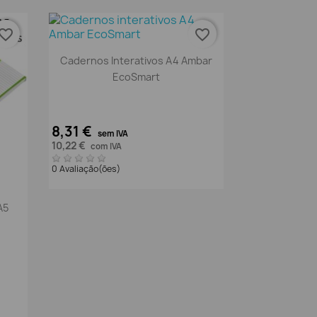
vorite_border
favorite_border
Vista rápida

Cadernos Interativos A4 Ambar
EcoSmart
8,31 €
sem IVA
10,22 €
com IVA
0 Avaliação(ões)
A5