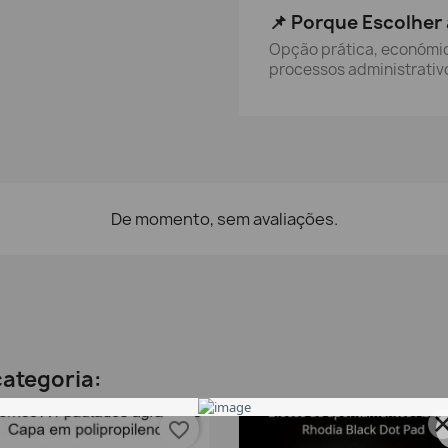
📌 Porque Escolher 
Opção prática, económica
processos administrativ
De momento, sem avaliações.
ategoria:
favorite_border
fa