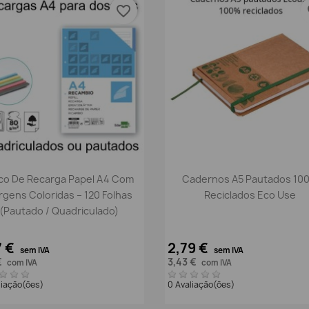
favorite_border
fa
Vista rápida
Vista rápida


co De Recarga Papel A4 Com
Cadernos A5 Pautados 10
gens Coloridas – 120 Folhas
Reciclados Eco Use
(Pautado / Quadriculado)
7 €
2,79 €
sem IVA
sem IVA
€
3,43 €
com IVA
com IVA
liação(ões)
0 Avaliação(ões)