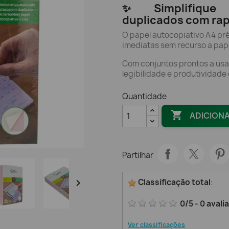
✨ Simplifique 
duplicados com rapi
O papel autocopiativo A4 pré
imediatas sem recurso a pap
Com conjuntos prontos a usa
legibilidade e produtividade
Quantidade

ADICION
Partilhar

Classificação total
:
0
/
5
-
0
avali
Ver classificações