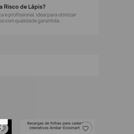
a Risco de Lápis?
 e profissional, ideal para otimizar
os com qualidade garantida.
vorite_border
favorite_border