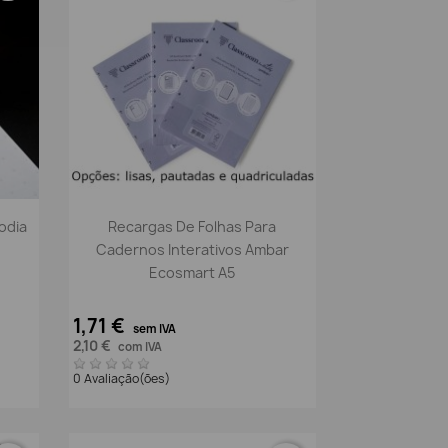
Vista rápida

odia
Recargas De Folhas Para
Cadernos Interativos Ambar
Ecosmart A5
1,71 €
sem IVA
2,10 €
com IVA
0 Avaliação(ões)