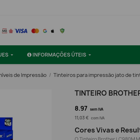
UES
INFORMAÇÕES ÚTEIS
íveis de Impressão
Tinteiros para impressão jato de tin
TINTEIRO BROTHE
8.97
sem IVA
11,03 €
com IVA
Cores Vivas e Resul
O Tinteiro Brother LC980M M