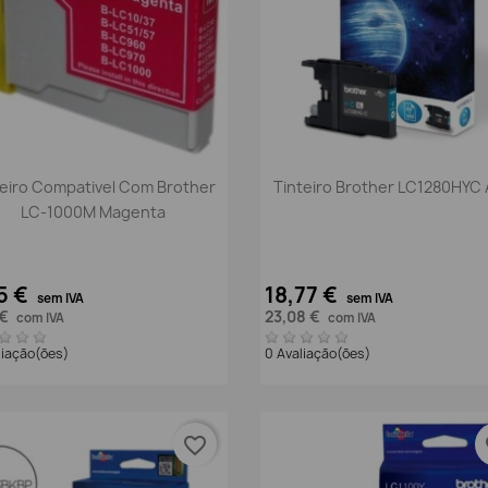
Vista rápida
Vista rápida


teiro Compativel Com Brother
Tinteiro Brother LC1280HYC 
LC-1000M Magenta
5 €
18,77 €
sem IVA
sem IVA
 €
23,08 €
com IVA
com IVA
liação(ões)
0 Avaliação(ões)
favorite_border
fa