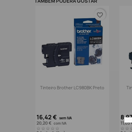
TAMBÉM PODERÁ GOSTAR
favorite_border
Vista rápida

Tinteiro Brother LC980BK Preto
Ti
16,42 €
8,9
sem IVA
20,20 €
11,03
com IVA