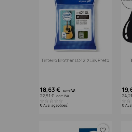
Vista rápida

Tinteiro Brother LC421XLBK Preto
18,63 €
19,
sem IVA
22,91 €
24,2
com IVA
0 Avaliação(ões)
0 Ava
favorite_border