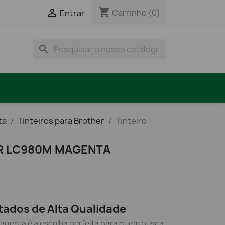
shopping_cart

Carrinho
(0)
Entrar
search
ta
Tinteiros para Brother
Tinteiro
R LC980M MAGENTA
tados de Alta Qualidade
agenta é a escolha perfeita para quem busca