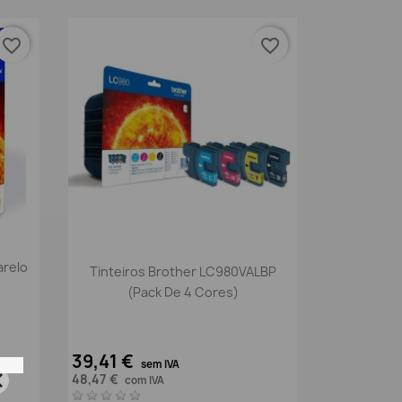
favorite_border
favorite_border
Vista rápida

arelo
Tinteiros Brother LC980VALBP
(pack De 4 Cores)
39,41 €
sem IVA
48,47 €
com IVA