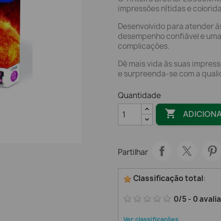
impressões nítidas e colorid
Desenvolvido para atender à
desempenho confiável e uma
complicações.
Dê mais vida às suas impres
e surpreenda-se com a qualid
Quantidade

ADICION
Partilhar
Classificação total
:
0
/
5
-
0
avali
Ver classificações