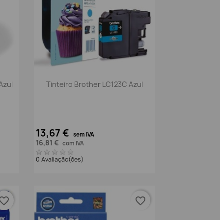
Vista rápida

Azul
Tinteiro Brother LC123C Azul
13,67 €
sem IVA
16,81 €
com IVA
0 Avaliação(ões)
vorite_border
favorite_border