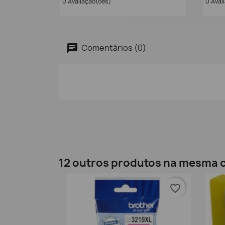
0 Avaliação(ões)
0 Aval
Comentários (0)
12 outros produtos na mesma c
favorite_border