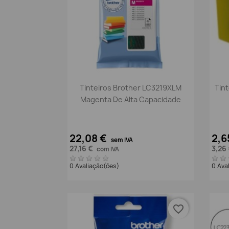
Vista rápida

Tinteiros Brother LC3219XLM
Tin
Magenta De Alta Capacidade
22,08 €
2,6
sem IVA
27,16 €
3,26
com IVA
0 Avaliação(ões)
0 Ava
favorite_border