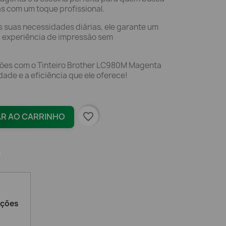
as com um toque profissional.
s suas necessidades diárias, ele garante um
 experiência de impressão sem
sões com o Tinteiro Brother LC980M Magenta
ade e a eficiência que ele oferece!
favorite_border
AR AO CARRINHO
ações