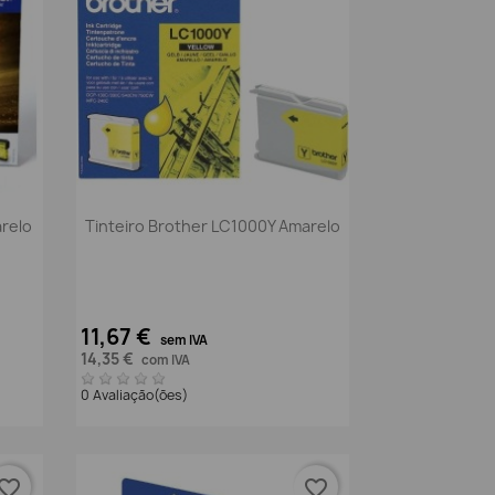
Vista rápida

arelo
Tinteiro Brother LC1000Y Amarelo
11,67 €
sem IVA
14,35 €
com IVA
0 Avaliação(ões)
vorite_border
favorite_border