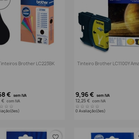
Vista rápida
Vista rápida


Tinteiros Brother LC223BK
Tinteiro Brother LC1100Y Am
68 €
9,96 €
sem IVA
sem IVA
1 €
12,25 €
com IVA
com IVA
liação(ões)
0 Avaliação(ões)
favorite_border
fa