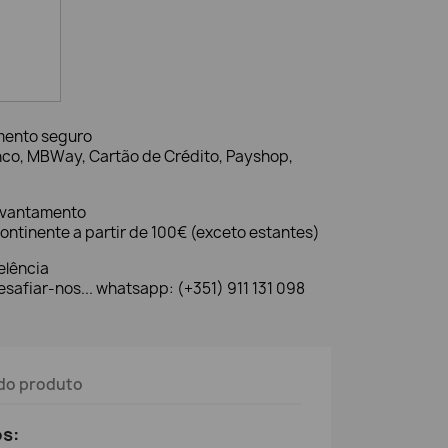
mento seguro
nco, MBWay, Cartão de Crédito, Payshop,
evantamento
ontinente a partir de 100€ (exceto estantes)
elência
safiar-nos... whatsapp: (+351) 911 131 098
do produto
os: