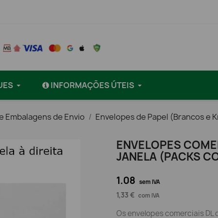
UES
INFORMAÇÕES ÚTEIS
e Embalagens de Envio
Envelopes de Papel (Brancos e K
ENVELOPES COME
JANELA (PACKS C
1.08
sem IVA
1,33 €
com IVA
Os envelopes comerciais DL d