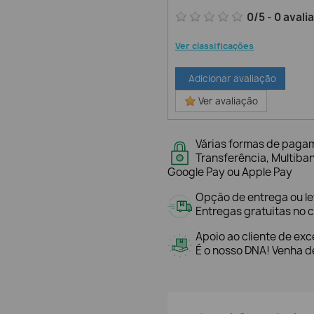
0
/
5
-
0
avali
Ver classificações
Adicionar avaliação
Ver avaliação
Várias formas de paga
Transferência, Multiba
Google Pay ou Apple Pay
Opção de entrega ou l
Entregas gratuitas no c
Apoio ao cliente de exc
É o nosso DNA! Venha de