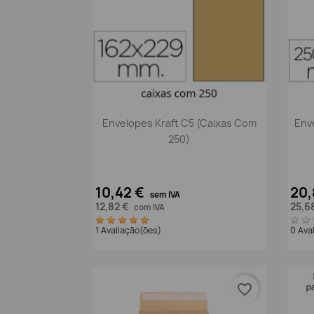
Vista rápida

Envelopes Kraft C5 (caixas Com
Env
250)
10,42 €
20,
sem IVA
12,82 €
25,6
com IVA
1 Avaliação(ões)
0 Ava
favorite_border