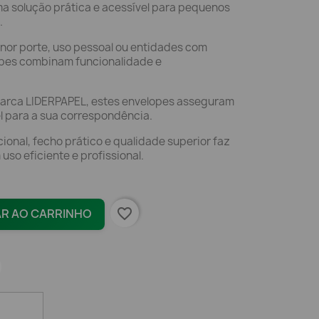
a solução prática e acessível para pequenos
.
enor porte, uso pessoal ou entidades com
opes combinam funcionalidade e
arca LIDERPAPEL, estes envelopes asseguram
 para a sua correspondência.
onal, fecho prático e qualidade superior faz
uso eficiente e profissional.
favorite_border
AR AO CARRINHO