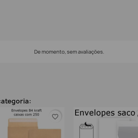
De momento, sem avaliações.
ategoria:
favorite_border
fa