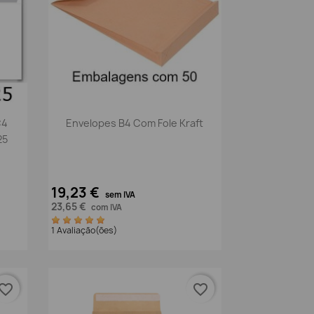
Vista rápida

C4
Envelopes B4 Com Fole Kraft
25
19,23 €
sem IVA
23,65 €
com IVA
1 Avaliação(ões)
vorite_border
favorite_border