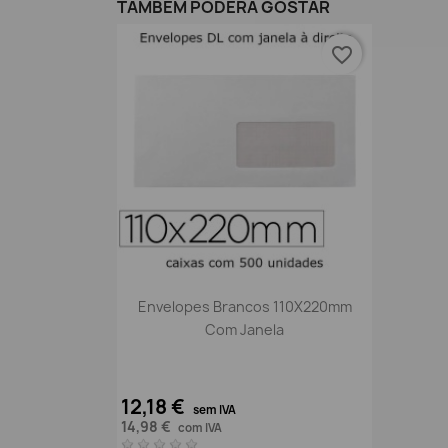
TAMBÉM PODERÁ GOSTAR
favorite_border
Vista rápida

Envelopes Brancos 110X220mm
Com Janela
12,18 €
sem IVA
14,98 €
com IVA