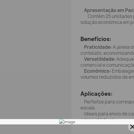
Apresentação em Pac
Contém 25 unidades por
solução económica em p
Benefícios:
Praticidade:
A janela o
conteúdo, economizando
Versatilidade:
Adequad
comercial e comunicaçõe
Económico:
Embalagem
volumes reduzidos de en
Aplicações:
Perfeitos para corresp
escala.
Ideais para envio de ca
administrativos.