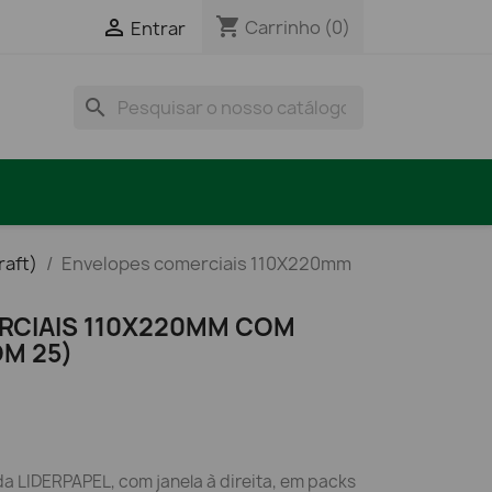
shopping_cart

Carrinho
(0)
Entrar
search
raft)
Envelopes comerciais 110X220mm
RCIAIS 110X220MM COM
OM 25)
a LIDERPAPEL, com janela à direita, em packs