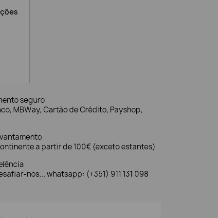
ações
mento seguro
nco, MBWay, Cartão de Crédito, Payshop,
evantamento
ontinente a partir de 100€ (exceto estantes)
elência
safiar-nos... whatsapp: (+351) 911 131 098