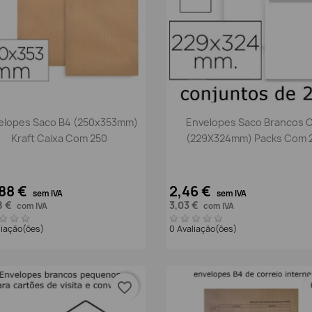
Vista rápida
Vista rápida


elopes Saco B4 (250x353mm)
Envelopes Saco Brancos 
Kraft Caixa Com 250
(229X324mm) Packs Com 
88 €
2,46 €
sem IVA
sem IVA
8 €
3,03 €
com IVA
com IVA
liação(ões)
0 Avaliação(ões)
favorite_border
fa