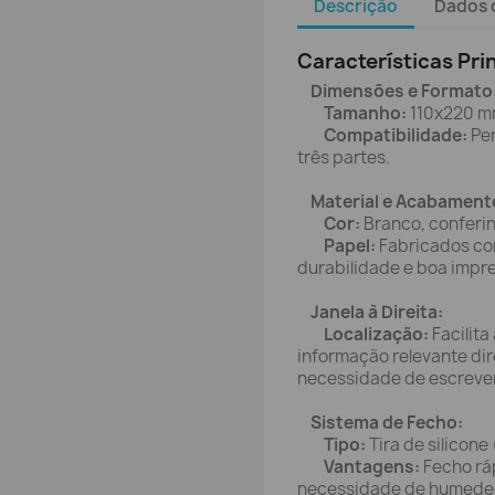
Descrição
Dados 
Características Pri
Dimensões e Formato
Tamanho:
110x220 mm
Compatibilidade:
Per
três partes.
Material e Acabament
Cor:
Branco, conferin
Papel:
Fabricados com
durabilidade e boa impr
Janela à Direita:
Localização:
Facilita
informação relevante d
necessidade de escrever
Sistema de Fecho:
Tipo:
Tira de silicone
Vantagens:
Fecho ráp
necessidade de humedec