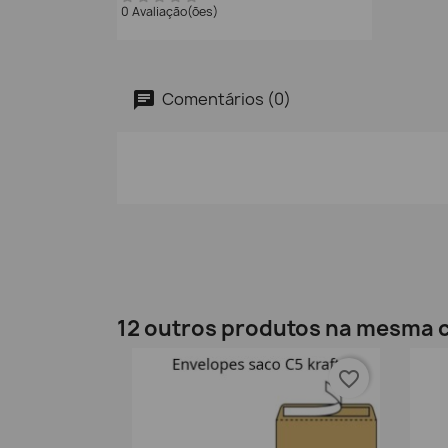
0 Avaliação(ões)
Comentários (0)
12 outros produtos na mesma c
favorite_border