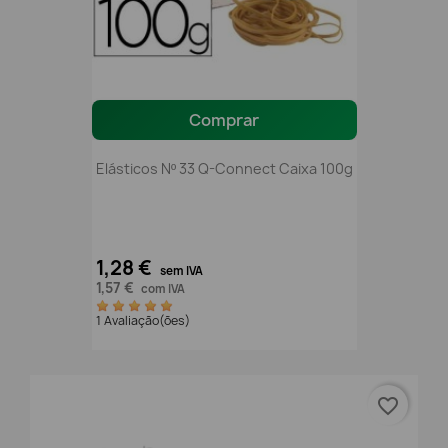
Comprar
Elásticos Nº 33 Q-Connect Caixa 100g
1,28 €
sem IVA
1,57 €
com IVA
1 Avaliação(ões)
favorite_border