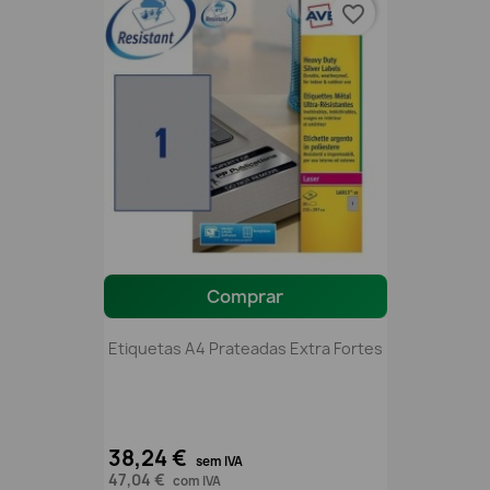
favorite_border
Comprar
Etiquetas A4 Prateadas Extra Fortes
38,24 €
sem IVA
47,04 €
com IVA