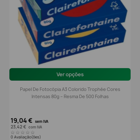
Ver opções
Papel De Fotocópia A3 Colorido Trophée Cores
Intensas 80g – Resma De 500 Folhas
19,04 €
sem IVA
23,42 €
com IVA
0 Avaliação(ões)