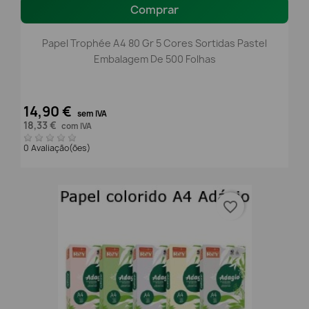
Comprar
Papel Trophée A4 80 Gr 5 Cores Sortidas Pastel
Embalagem De 500 Folhas
14,90 €
sem IVA
18,33 €
com IVA
0 Avaliação(ões)
favorite_border