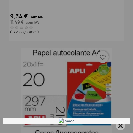
9,34 €
sem IVA
11,49 €
com IVA
0 Avaliação(ões)
favorite_border