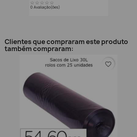
0 Avaliação(ões)
Clientes que compraram este produto
também compraram:
favorite_border