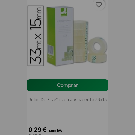
favorite_border
Comprar
Rolos De Fita Cola Transparente 33x15
0,29 €
sem IVA