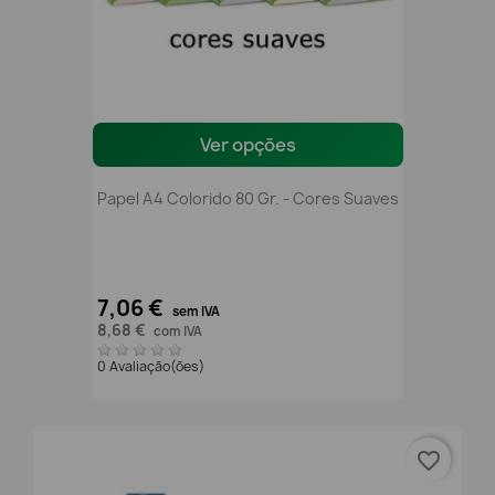
Ver opções
Papel A4 Colorido 80 Gr. - Cores Suaves
7,06 €
sem IVA
8,68 €
com IVA
0 Avaliação(ões)
favorite_border