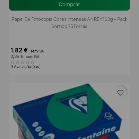
Comprar
Papel De Fotocópia Cores Intensas A4 REY 100g – Pack
Sortido 75 Folhas
1,82 €
sem IVA
2,24 €
com IVA
0 Avaliação(ões)
favorite_border