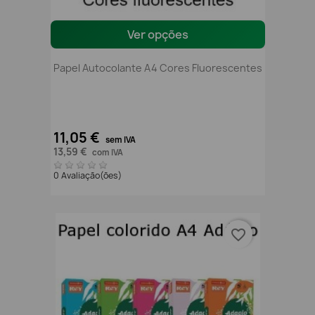
Ver opções
Papel Autocolante A4 Cores Fluorescentes
11,05 €
sem IVA
13,59 €
com IVA
0 Avaliação(ões)
favorite_border