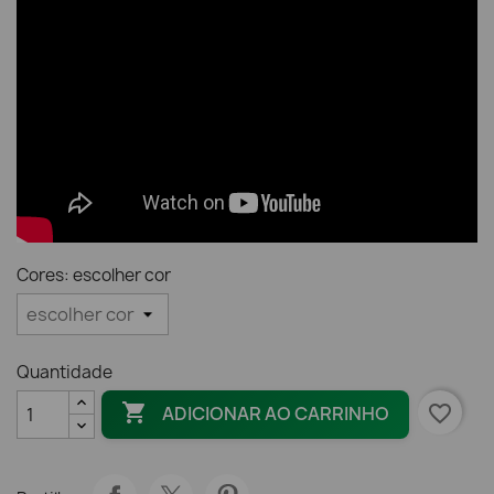
Cores: escolher cor
Quantidade

favorite_border
ADICIONAR AO CARRINHO