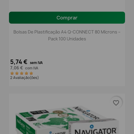
Comprar
Bolsas De Plastificação A4 Q-CONNECT 80 Mícrons –
Pack 100 Unidades
5,74 €
sem IVA
7,06 €
com IVA
2 Avaliação(ões)
favorite_border