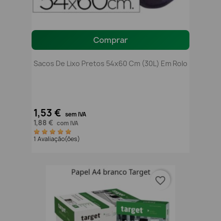
Comprar
Sacos De Lixo Pretos 54x60 Cm (30L) Em Rolo
1,53 €
sem IVA
1,88 €
com IVA
1 Avaliação(ões)
favorite_border