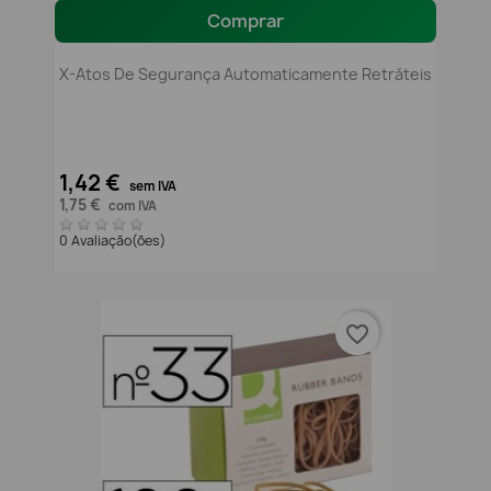
Comprar
X-Atos De Segurança Automaticamente Retráteis
1,42 €
sem IVA
1,75 €
com IVA
0 Avaliação(ões)
favorite_border