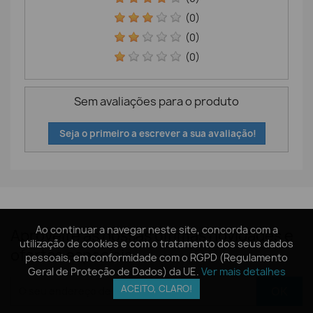
(0)
(0)
(0)
Sem avaliações para o produto
Seja o primeiro a escrever a sua avaliação!
Ao continuar a navegar neste site, concorda com a
Ao continuar a navegar neste site, concorda com a
Aproveite as nossas últimas novidades e
utilização de cookies e com o tratamento dos seus dados
utilização de cookies e com o tratamento dos seus dados
ofertas especiais
pessoais, em conformidade com o RGPD (Regulamento
pessoais, em conformidade com o RGPD (Regulamento
Geral de Proteção de Dados) da UE.
Geral de Proteção de Dados) da UE.
Ver mais detalhes
Ver mais detalhes
ACEITO, CLARO!
ACEITO, CLARO!