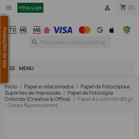
shopping_cart


(0)
Avaliações da loja
search
MENU
Início
Papel e relacionados
Papel de Fotocópia e
Suportes de Impressão
Papel de Fotocópia
Colorido (Creative & Office)
Papel A4 colorido 80 gr.
- Cores fluorescentes