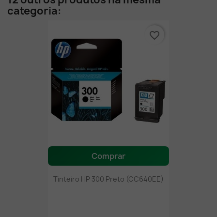
categoria:
favorite_border
Comprar
Tinteiro HP 300 Preto (CC640EE)