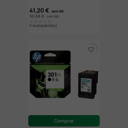
41,20 €
sem IVA
50,68 €
com IVA
0 Avaliação(ões)
favorite_border
Comprar