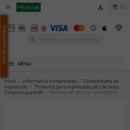
shopping_cart


(0)
Avaliações da loja
search
MENU
Início
Informática e Impressão
Consumíveis de
Impressão
Tinteiros para impressão jato de tinta
Tinteiros para HP
Tinteiro HP 301 Cor (CH562EE)