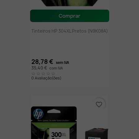
Comprar
Tinteiros HP 304XL Pretos (N9K08A)
28,78 €
sem IVA
35,40 €
com IVA
0 Avaliação(ões)
favorite_border