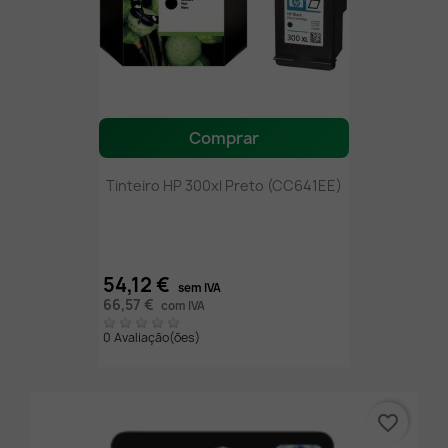
Comprar
Tinteiro HP 300xl Preto (CC641EE)
54,12 €
sem IVA
66,57 €
com IVA
0 Avaliação(ões)
favorite_border