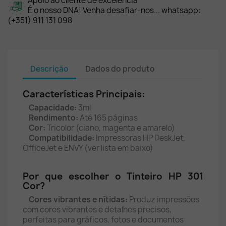
Apoio ao cliente de excelência
É o nosso DNA! Venha desafiar-nos... whatsapp:
(+351) 911 131 098
Descrição
Dados do produto
Características Principais:
Capacidade:
3ml
Rendimento:
Até 165 páginas
Cor:
Tricolor (ciano, magenta e amarelo)
Compatibilidade:
Impressoras HP DeskJet,
OfficeJet e ENVY (ver lista em baixo)
Por que escolher o Tinteiro HP 301
Cor?
Cores vibrantes e nítidas:
Produz impressões
com cores vibrantes e detalhes precisos,
perfeitas para gráficos, fotos e documentos