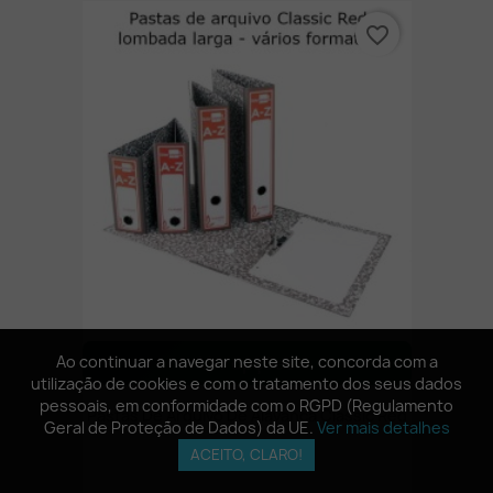
favorite_border
Ver opções
Ao continuar a navegar neste site, concorda com a
Ao continuar a navegar neste site, concorda com a
utilização de cookies e com o tratamento dos seus dados
utilização de cookies e com o tratamento dos seus dados
pessoais, em conformidade com o RGPD (Regulamento
pessoais, em conformidade com o RGPD (Regulamento
Pastas De Arquivo De Alavanca Classic Red
Geral de Proteção de Dados) da UE.
Geral de Proteção de Dados) da UE.
Ver mais detalhes
Ver mais detalhes
ACEITO, CLARO!
ACEITO, CLARO!