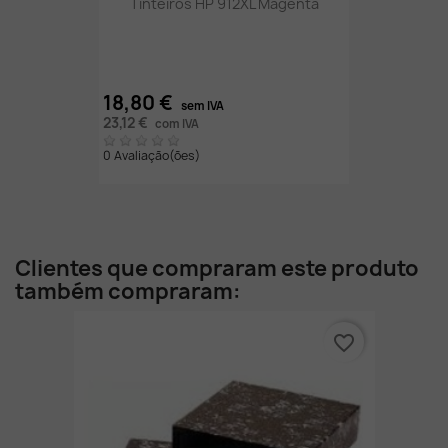
Tinteiros HP 912XL Magenta
18,80 €
sem IVA
23,12 €
com IVA
0 Avaliação(ões)
Clientes que compraram este produto
também compraram:
favorite_border