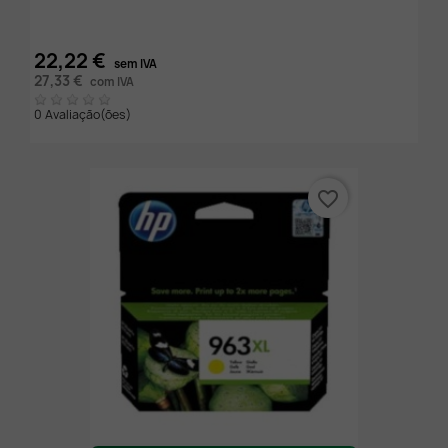
22,22 €
sem IVA
27,33 €
com IVA
0 Avaliação(ões)
favorite_border