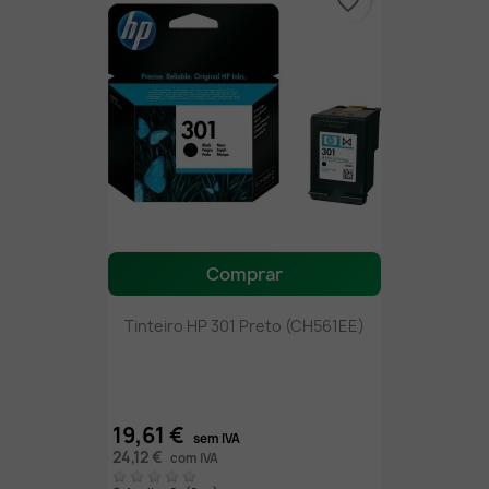
favorite_border
Comprar
Tinteiro HP 301 Preto (CH561EE)
19,61 €
sem IVA
24,12 €
com IVA