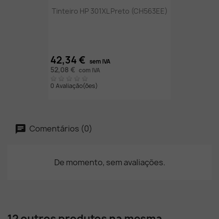
Tinteiro HP 301XL Preto (CH563EE)
42,34 €
sem IVA
52,08 €
com IVA
0 Avaliação(ões)
Comentários (0)
De momento, sem avaliações.
12 outros produtos na mesma