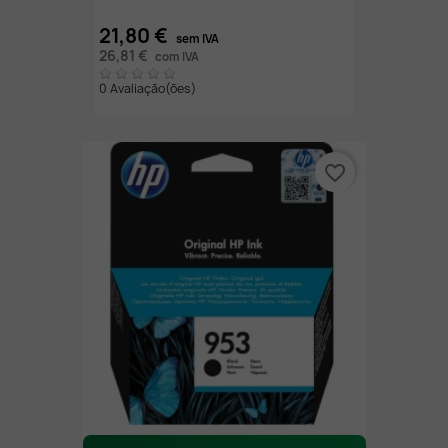
21,80 €
sem IVA
26,81 €
com IVA
0 Avaliação(ões)
favorite_border