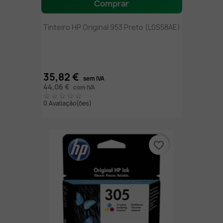
Comprar
Tinteiro HP Original 953 Preto (L0S58AE)
35,82 €
sem IVA
44,06 €
com IVA
0 Avaliação(ões)
favorite_border