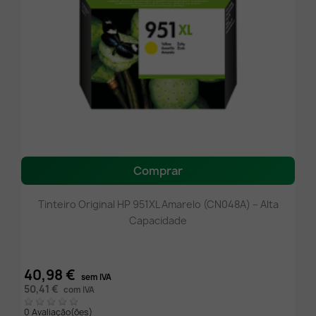
Comprar
Tinteiro Original HP 951XL Amarelo (CN048A) – Alta
Capacidade
40,98 €
sem IVA
50,41 €
com IVA
0 Avaliação(ões)