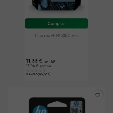
Comprar
Tinteiros HP Nº 305 Cores
11,33 €
sem IVA
13,94 €
com IVA
0 Avaliação(ões)
favorite_border