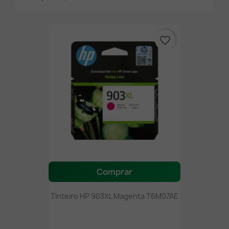
favorite_border
Comprar
Tinteiro HP 903XL Magenta T6M07AE