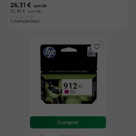
26,31 €
sem IVA
32,36 €
com IVA
0 Avaliação(ões)
favorite_border
Comprar