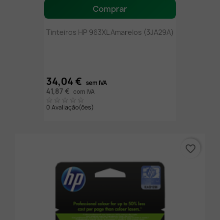
Comprar
Tinteiros HP 963XL Amarelos (3JA29A)
34,04 €
sem IVA
41,87 €
com IVA
0 Avaliação(ões)
favorite_border