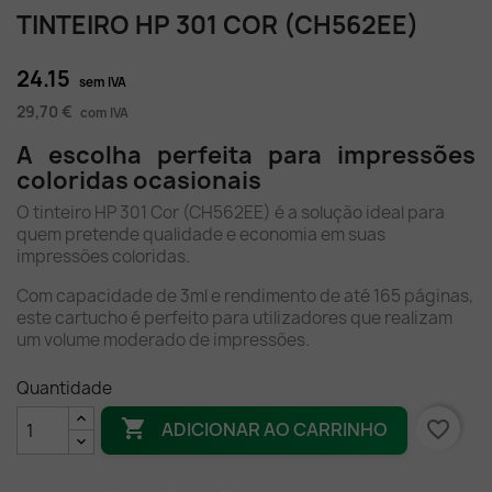
TINTEIRO HP 301 COR (CH562EE)
24.15
sem IVA
29,70 €
com IVA
A escolha perfeita para impressões
coloridas ocasionais
O tinteiro HP 301 Cor (CH562EE) é a solução ideal para
quem pretende qualidade e economia em suas
impressões coloridas.
Com capacidade de 3ml e rendimento de até 165 páginas,
este cartucho é perfeito para utilizadores que realizam
um volume moderado de impressões.
Quantidade

favorite_border
ADICIONAR AO CARRINHO