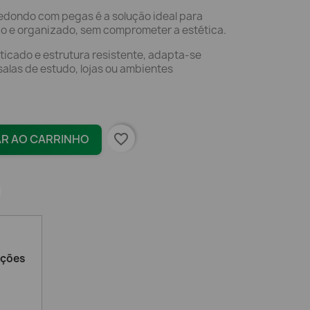
redondo com pegas é a solução ideal para
o e organizado, sem comprometer a estética.
icado e estrutura resistente, adapta-se
salas de estudo, lojas ou ambientes
favorite_border
AR AO CARRINHO
ações