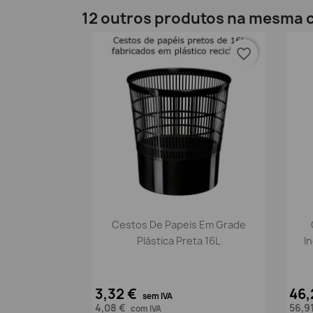
12 outros produtos na mesma c
favorite_border
Vista rápida

Cestos De Papeis Em Grade
Plástica Preta 16L
I
3,32 €
46,
sem IVA
4,08 €
56,9
com IVA