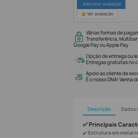
Adicionar avaliação
Ver avaliação
Várias formas de paga
Transferência, Multiba
Google Pay ou Apple Pay
Opção de entrega ou l
Entregas gratuitas no c
Apoio ao cliente de exc
É o nosso DNA! Venha de
Descrição
Dados 
✅ Principais Caract
✔️
Estrutura em metal r