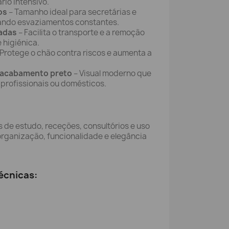
rio intensivo.
os
– Tamanho ideal para secretárias e
ando esvaziamentos constantes.
radas
– Facilita o transporte e a remoção
e higiénica.
Protege o chão contra riscos e aumenta a
 acabamento preto
– Visual moderno que
rofissionais ou domésticos.
as de estudo, receções, consultórios e uso
rganização, funcionalidade e elegância
écnicas: