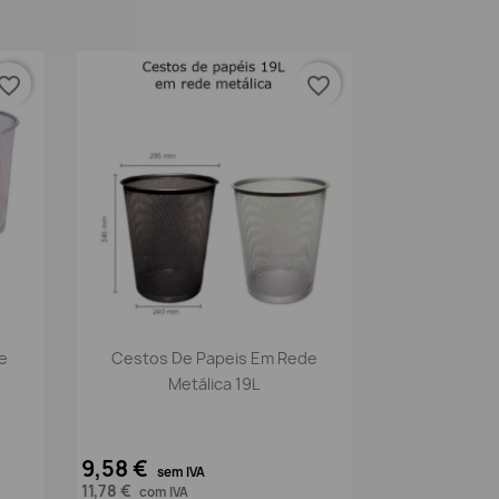
vorite_border
favorite_border
Vista rápida

e
Cestos De Papeis Em Rede
Metálica 19L
9,58 €
sem IVA
11,78 €
com IVA