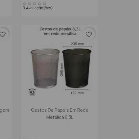
0 Avaliação(ões)
vorite_border
favorite_border
Vista rápida

agem
Cestos De Papeis Em Rede
Metálica 8,3L