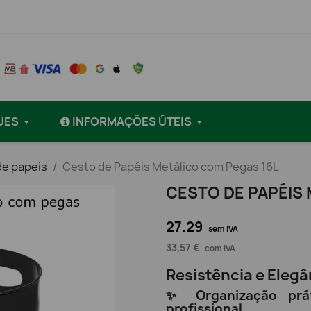
UES
INFORMAÇÕES ÚTEIS
de papeis
Cesto de Papéis Metálico com Pegas 16L
CESTO DE PAPÉIS
27.29
sem IVA
33,57 €
com IVA
Resistência e Elegâ
✨ Organização prá
profissional.