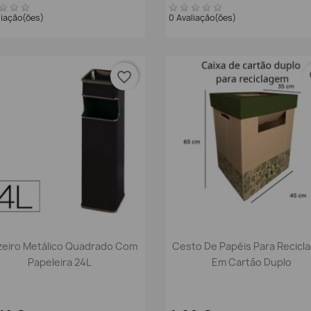
liação(ões)
0 Avaliação(ões)
favorite_border
fa
Vista rápida
Vista rápida


zeiro Metálico Quadrado Com
Cesto De Papéis Para Recicl
Papeleira 24L
Em Cartão Duplo