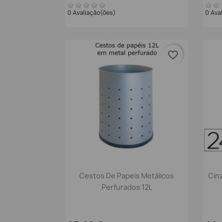
0 Avaliação(ões)
0 Ava
favorite_border
Vista rápida

Cestos De Papeis Metálicos
Cin
Perfurados 12L