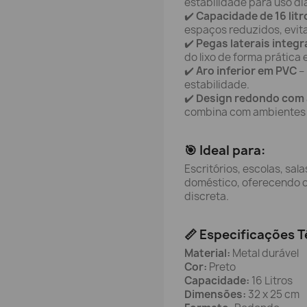
estabilidade para uso diá
✔️
Capacidade de 16 litr
espaços reduzidos, evit
✔️
Pegas laterais integ
do lixo de forma prática 
✔️
Aro inferior em PVC
– 
estabilidade.
✔️
Design redondo com
combina com ambientes p
🎯 Ideal para:
Escritórios, escolas, sal
doméstico, oferecendo o
discreta.
📏 Especificações T
Material:
Metal durável
Cor:
Preto
Capacidade:
16 Litros
Dimensões:
32 x 25 cm