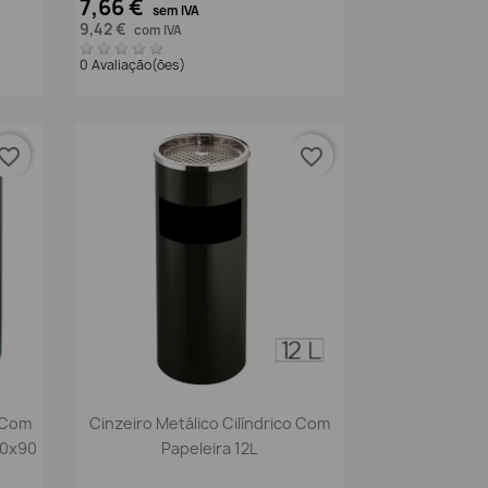
7,66 €
sem IVA
9,42 €
com IVA
0 Avaliação(ões)
vorite_border
favorite_border
Vista rápida

 Com
Cinzeiro Metálico Cilíndrico Com
40x90
Papeleira 12L