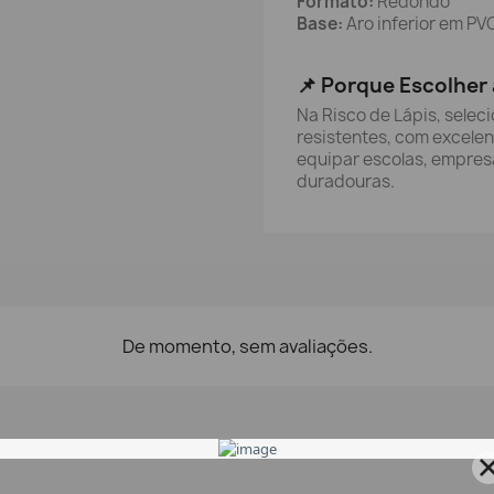
Formato:
Redondo
Base:
Aro inferior em PV
📌 Porque Escolher 
Na Risco de Lápis, selec
resistentes, com excelen
equipar escolas, empresa
duradouras.
De momento, sem avaliações.