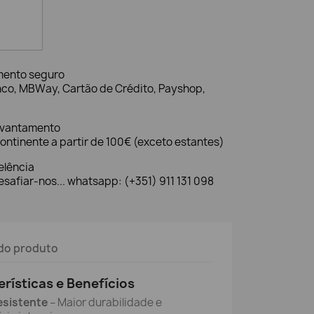
mento seguro
nco, MBWay, Cartão de Crédito, Payshop,
evantamento
ontinente a partir de 100€ (exceto estantes)
elência
safiar-nos... whatsapp: (+351) 911 131 098
do produto
erísticas e Benefícios
esistente
– Maior durabilidade e