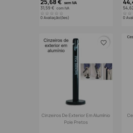
25,68 €
44,
sem IVA
31,59 €
54,6
com IVA
0 Avaliação(ões)
0 Ava
favorite_border
Vista rápida

Cinzeiros De Exterior Em Alumínio
Ce
Pole Pretos