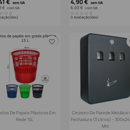
41 €
4,90 €
sem IVA
sem IVA
2 €
6,03 €
com IVA
com IVA
liação(ões)
0 Avaliação(ões)
favorite_border
fa
Vista rápida
Vista rápida


stos De Papeis Plásticos Em
Cinzeiro De Parede Metálico
Rede 15L
Fechadura (3 Litros) – 300x2
Mm