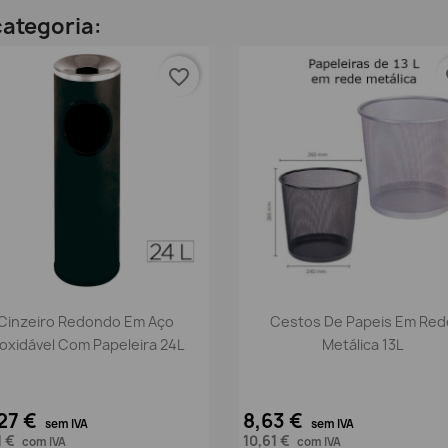
ategoria:
favorite_border
fa
Vista rápida
Vista rápida


Cinzeiro Redondo Em Aço
Cestos De Papeis Em Red
noxidável Com Papeleira 24L
Metálica 13L
27 €
8,63 €
sem IVA
sem IVA
1 €
10,61 €
com IVA
com IVA