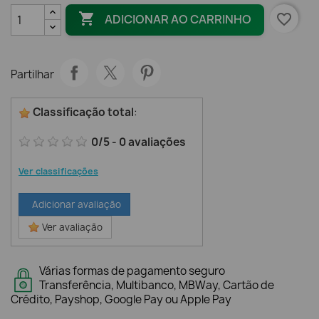

favorite_border
ADICIONAR AO CARRINHO
Partilhar
Classificação total
:
0
/
5
-
0
avaliações
Ver classificações
Adicionar avaliação
Ver avaliação
Várias formas de pagamento seguro
Transferência, Multibanco, MBWay, Cartão de
Crédito, Payshop, Google Pay ou Apple Pay