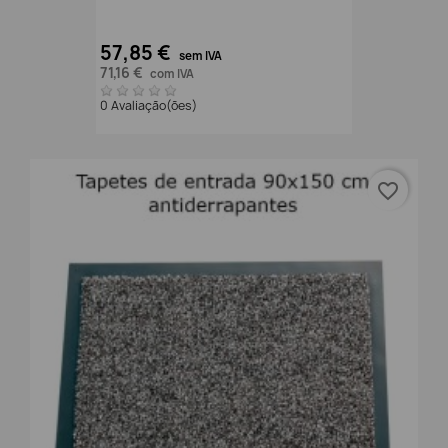
57,85 €
sem IVA
71,16 €
com IVA
0 Avaliação(ões)
favorite_border