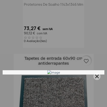
Protetores De Soalho 1143x1346 Mm
73,27 €
sem IVA
90,12 €
com IVA
0 Avaliação(ões)
favorite_border