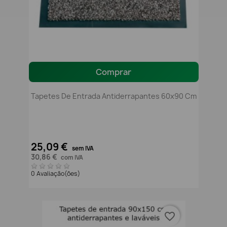
Comprar
Tapetes De Entrada Antiderrapantes 60x90 Cm
25,09 €
sem IVA
30,86 €
com IVA
0 Avaliação(ões)
favorite_border