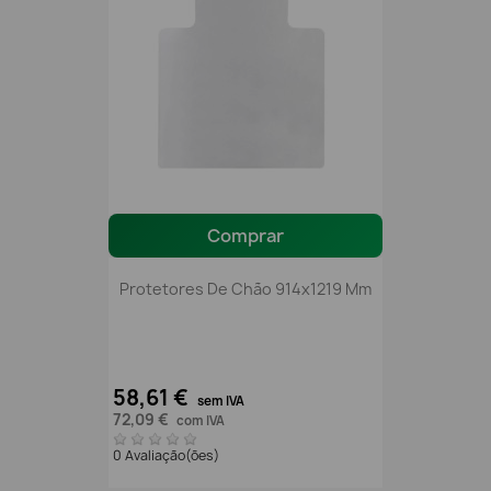
Comprar
Protetores De Chão 914x1219 Mm
58,61 €
sem IVA
72,09 €
com IVA
0 Avaliação(ões)