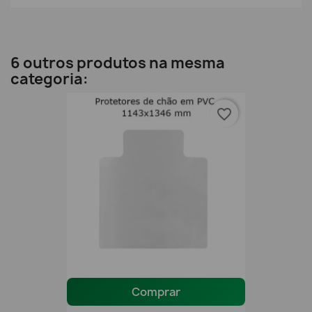
6 outros produtos na mesma
categoria:
favorite_border
Comprar