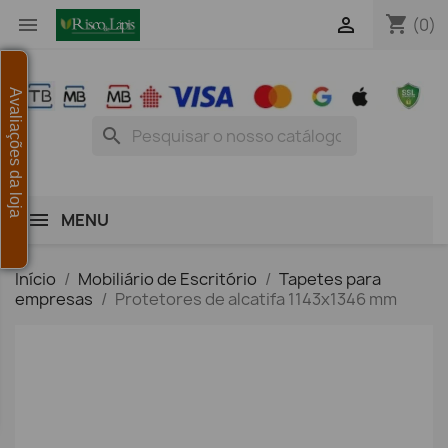
shopping_cart


(0)
Avaliações da loja
search
MENU
Início
Mobiliário de Escritório
Tapetes para
empresas
Protetores de alcatifa 1143x1346 mm