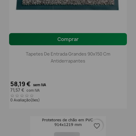
Comprar
Tapetes De Entrada Grandes 90x150 Cm
Antiderrapantes
58,19 €
sem IVA
71,57 €
com IVA
0 Avaliação(ões)
favorite_border