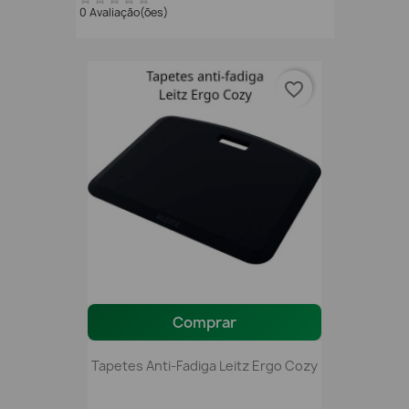
0 Avaliação(ões)
favorite_border
Comprar
Tapetes Anti-Fadiga Leitz Ergo Cozy