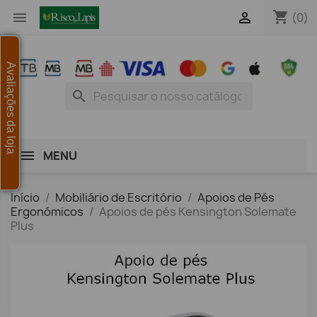
shopping_cart


(0)
Avaliações da loja
search
MENU
Início
Mobiliário de Escritório
Apoios de Pés
Ergonómicos
Apoios de pés Kensington Solemate
Plus