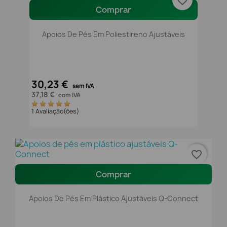
favorite_border
Comprar
Apoios De Pés Em Poliestireno Ajustáveis
30,23 €
sem IVA
37,18 €
com IVA
1 Avaliação(ões)
favorite_border
Comprar
Apoios De Pés Em Plástico Ajustáveis Q-Connect