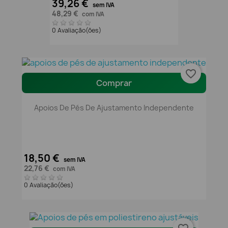
39,26 €
sem IVA
48,29 €
com IVA
0 Avaliação(ões)
favorite_border
Comprar
Apoios De Pés De Ajustamento Independente
18,50 €
sem IVA
22,76 €
com IVA
0 Avaliação(ões)