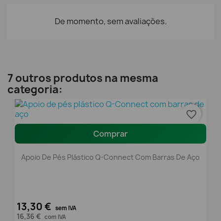
De momento, sem avaliações.
7 outros produtos na mesma
categoria:
favorite_border
Comprar
Apoio De Pés Plástico Q-Connect Com Barras De Aço
13,30 €
sem IVA
16,36 €
com IVA