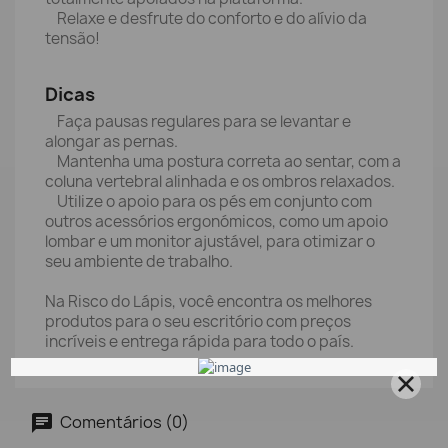
Relaxe e desfrute do conforto e do alívio da
tensão!
Dicas
Faça pausas regulares para se levantar e
alongar as pernas.
Mantenha uma postura correta ao sentar, com a
coluna vertebral alinhada e os ombros relaxados.
Utilize o apoio para os pés em conjunto com
outros acessórios ergonómicos, como um apoio
lombar e um monitor ajustável, para otimizar o
seu ambiente de trabalho.
Na Risco do Lápis, você encontra os melhores
produtos para o seu escritório com preços
incríveis e entrega rápida para todo o país.
Comentários (0)