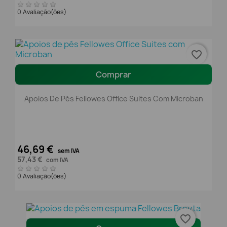
0 Avaliação(ões)
favorite_border
Comprar
Apoios De Pés Fellowes Office Suites Com Microban
46,69 €
sem IVA
57,43 €
com IVA
0 Avaliação(ões)
favorite_border