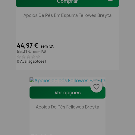
Comprar
Apoios De Pés Em Espuma Fellowes Breyta
44,97 €
sem IVA
55,31 €
com IVA
0 Avaliação(ões)
favorite_border
Ver opções
Apoios De Pés Fellowes Breyta