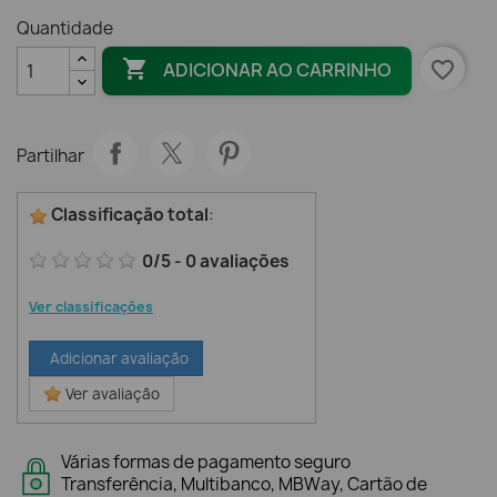
Quantidade

favorite_border
ADICIONAR AO CARRINHO
Partilhar
Classificação total
:
0
/
5
-
0
avaliações
Ver classificações
Adicionar avaliação
Ver avaliação
Várias formas de pagamento seguro
Transferência, Multibanco, MBWay, Cartão de