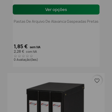
Ver opções
Pastas De Arquivo De Alavanca Gaspeadas Pretas
1,85 €
sem IVA
2,28 €
com IVA
0 Avaliação(ões)
favorite_border