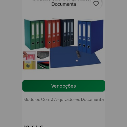
favorite_border
Ver opções
Módulos Com 3 Arquivadores Documenta