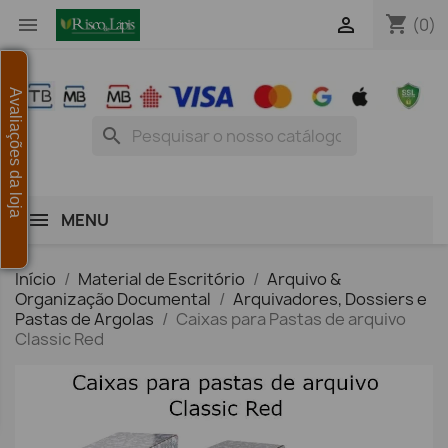
shopping_cart


(0)
Avaliações da loja
search
MENU
Início
Material de Escritório
Arquivo &
Organização Documental
Arquivadores, Dossiers e
Pastas de Argolas
Caixas para Pastas de arquivo
Classic Red