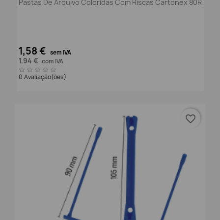
Pastas De Arquivo Coloridas Com Riscas Cartonex 80R
1,58 €
sem IVA
1,94 €
com IVA
0 Avaliação(ões)
favorite_border