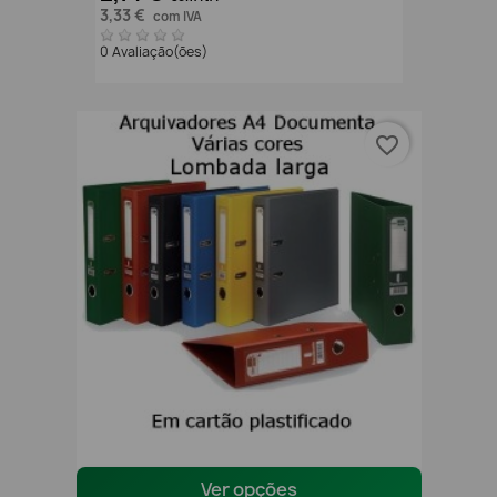
3,33 €
com IVA
0 Avaliação(ões)
favorite_border
Ver opções