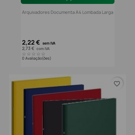
Arquivadores Documenta A4 Lombada Larga
2,22 €
sem IVA
2,73 €
com IVA
0 Avaliação(ões)
favorite_border