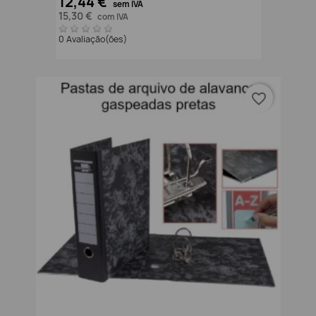
12,44 €
sem IVA
15,30 €
com IVA
0 Avaliação(ões)
favorite_border