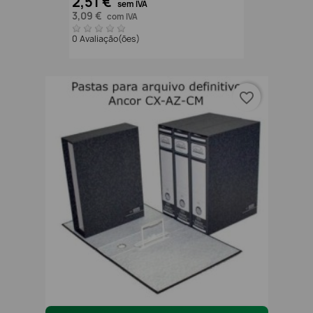
2,51 €
sem IVA
3,09 €
com IVA
0 Avaliação(ões)
favorite_border