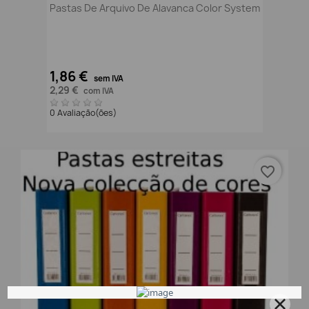
Pastas De Arquivo De Alavanca Color System
1,86 €
sem IVA
2,29 €
com IVA
0 Avaliação(ões)
favorite_border