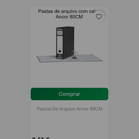
favorite_border
Comprar
Pastas De Arquivo Ancor 80CM