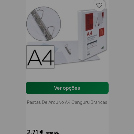
favorite_border
Ver opções
Pastas De Arquivo A4 Canguru Brancas
2,71 €
sem IVA