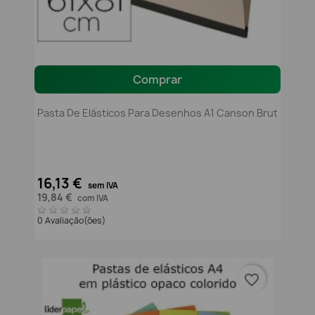
Comprar
Pasta De Elásticos Para Desenhos A1 Canson Brut
16,13 €
sem IVA
19,84 €
com IVA
0 Avaliação(ões)
favorite_border