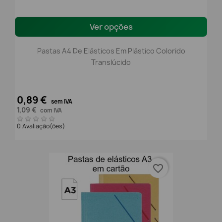
Ver opções
Pastas A4 De Elásticos Em Plástico Colorido
Translúcido
0,89 €
sem IVA
1,09 €
com IVA
0 Avaliação(ões)
favorite_border