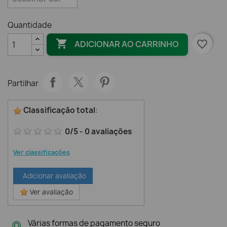
Quantidade

favorite_border
ADICIONAR AO CARRINHO
Partilhar
Classificação total
:
0
/
5
-
0
avaliações
Ver classificações
Adicionar avaliação
Ver avaliação
Várias formas de pagamento seguro