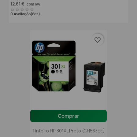
12,61 €
com IVA
0 Avaliação(ões)
favorite_border
Comprar
Tinteiro HP 301XL Preto (CH563EE)