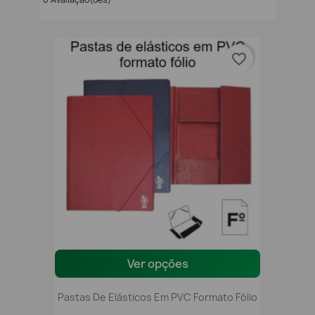
favorite_border
Ver opções
Pastas De Elásticos Em PVC Formato Fólio