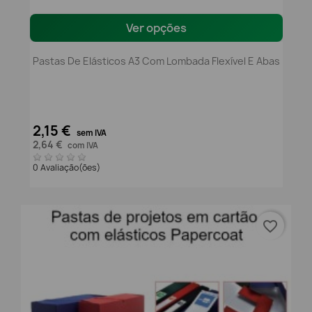
Ver opções
Pastas De Elásticos A3 Com Lombada Flexível E Abas
2,15 €
sem IVA
2,64 €
com IVA
0 Avaliação(ões)
favorite_border