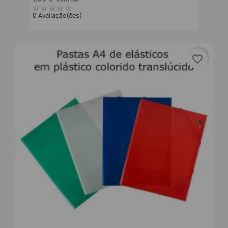
0 Avaliação(ões)
favorite_border