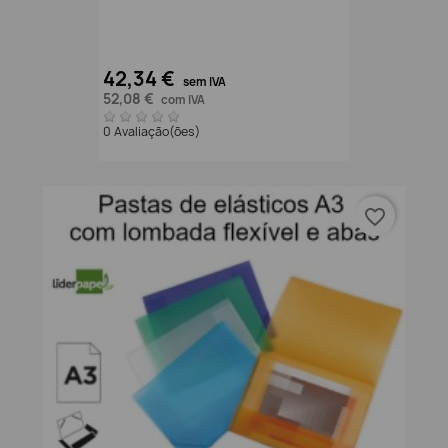
42,34 €
sem IVA
52,08 €
com IVA
0 Avaliação(ões)
favorite_border