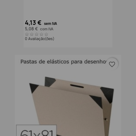
4,13 €
sem IVA
5,08 €
com IVA
0 Avaliação(ões)
favorite_border