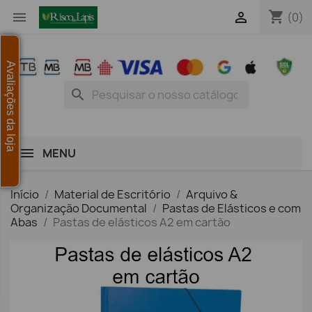
shopping_cart


(0)
Avaliações da loja
search
MENU
Início
Material de Escritório
Arquivo &
Organização Documental
Pastas de Elásticos e com
Abas
Pastas de elásticos A2 em cartão