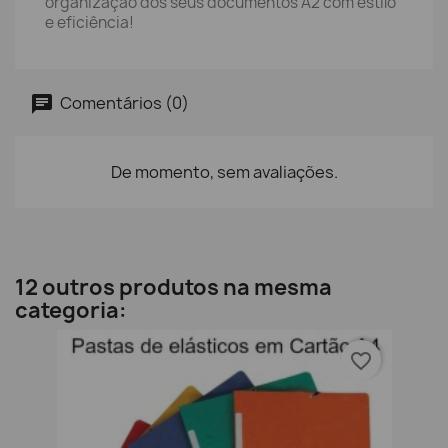
organização dos seus documentos A2 com estilo
e eficiência!
Comentários (0)
De momento, sem avaliações.
12 outros produtos na mesma
categoria:
favorite_border