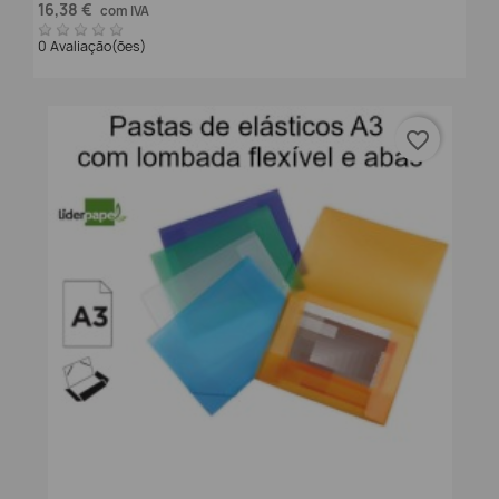
16,38 €
com IVA
0 Avaliação(ões)
favorite_border