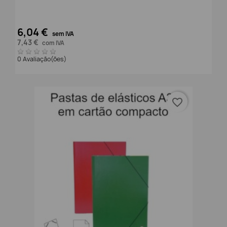
6,04 €
sem IVA
7,43 €
com IVA
0 Avaliação(ões)
favorite_border