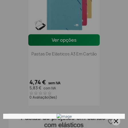
Ver opções
Pastas De Elásticos A3 Em Cartão
4,74 €
sem IVA
5,83 €
com IVA
0 Avaliação(ões)
favorite_border