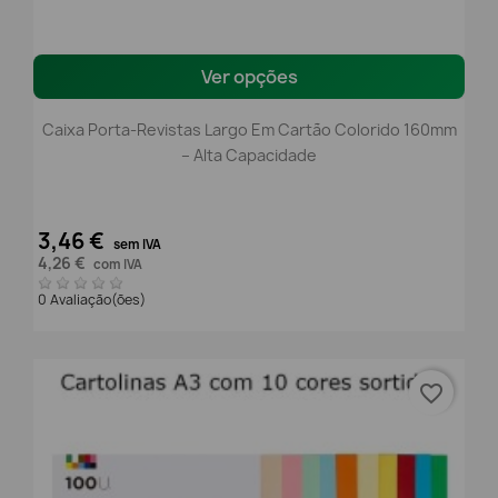
Ver opções
Caixa Porta-Revistas Largo Em Cartão Colorido 160mm
– Alta Capacidade
3,46 €
sem IVA
4,26 €
com IVA
0 Avaliação(ões)
favorite_border