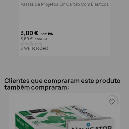
Pastas De Projetos Em Cartão Com Elásticos
3,00 €
sem IVA
3,69 €
com IVA
0 Avaliação(ões)
Clientes que compraram este produto
também compraram:
favorite_border