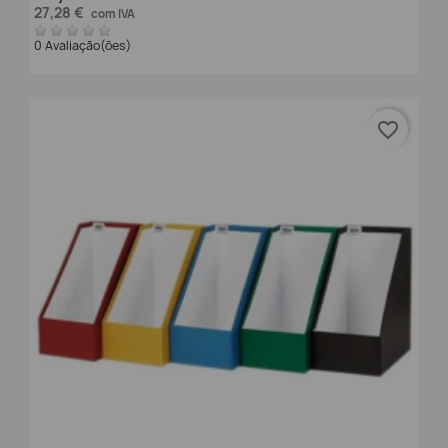
27,28 €
com IVA
0 Avaliação(ões)
favorite_border