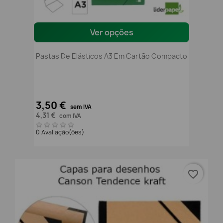
Ver opções
Pastas De Elásticos A3 Em Cartão Compacto
3,50 €
sem IVA
4,31 €
com IVA
0 Avaliação(ões)
favorite_border