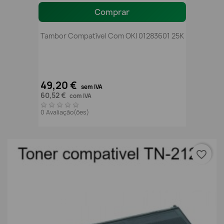
Comprar
Tambor Compatível Com OKI 01283601 25K
49,20 €
sem IVA
60,52 €
com IVA
0 Avaliação(ões)
favorite_border