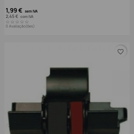
1,99 €
sem IVA
2,45 €
com IVA
0 Avaliação(ões)
favorite_border