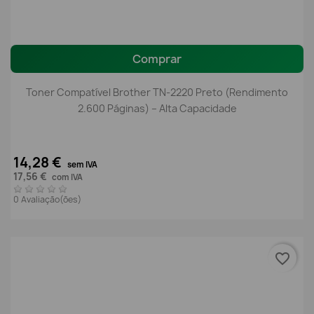
Comprar
Toner Compatível Brother TN-2220 Preto (Rendimento
2.600 Páginas) – Alta Capacidade
14,28 €
sem IVA
17,56 €
com IVA
0 Avaliação(ões)
favorite_border