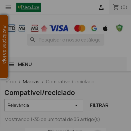
shopping_cart


(0)
Avaliações da loja
search
MENU
Início
Marcas
Compativel/reciclado
Compativel/reciclado

FILTRAR
Relevância
Mostrando 1-35 de um total de 35 artigo(s)