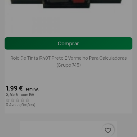
Comprar
Rolo De Tinta IR40T Preto E Vermelho Para Calculadoras
(Grupo 745)
1,99 €
sem IVA
2,45 €
com IVA
0 Avaliação(ões)
favorite_border