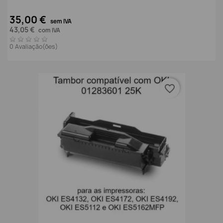
35,00 €
sem IVA
43,05 €
com IVA
0 Avaliação(ões)
favorite_border