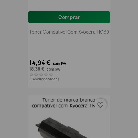
Comprar
Toner Compatível Com Kyocera TK130
14,94 €
sem IVA
18,38 €
com IVA
0 Avaliação(ões)
favorite_border