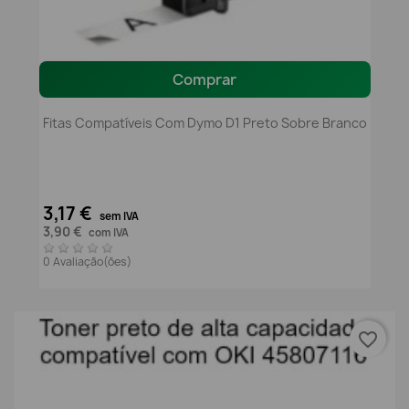
Comprar
Fitas Compatíveis Com Dymo D1 Preto Sobre Branco
3,17 €
sem IVA
3,90 €
com IVA
0 Avaliação(ões)
favorite_border