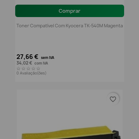
Comprar
Toner Compatível Com Kyocera TK-540M Magenta
27,66 €
sem IVA
34,02 €
com IVA
0 Avaliação(ões)
favorite_border