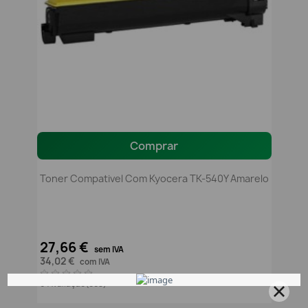
Comprar
Toner Compativel Com Kyocera TK-540Y Amarelo
27,66 €
sem IVA
34,02 €
com IVA
0 Avaliação(ões)