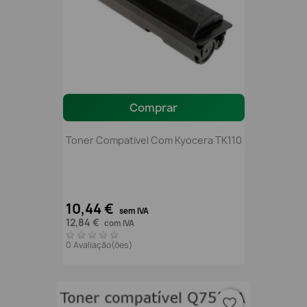
Comprar
Toner Compativel Com Kyocera TK110
10,44 €
sem IVA
12,84 €
com IVA
0 Avaliação(ões)
favorite_border