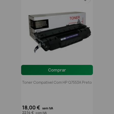
Comprar
Toner Compativel Com HP Q7553A Preto
18,00 €
sem IVA
22,14 €
com IVA