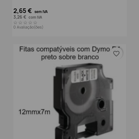
2,65 €
sem IVA
3,26 €
com IVA
0 Avaliação(ões)
favorite_border