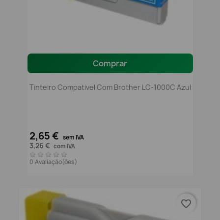
Comprar
Tinteiro Compativel Com Brother LC-1000C Azul
2,65 €
sem IVA
3,26 €
com IVA
0 Avaliação(ões)
favorite_border