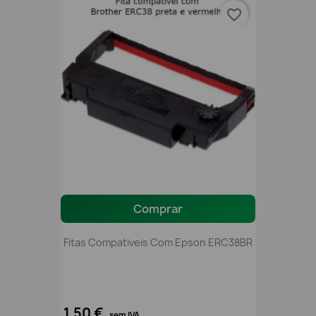
favorite_border
Comprar
Fitas Compativeis Com Epson ERC38BR
1,50 €
sem IVA