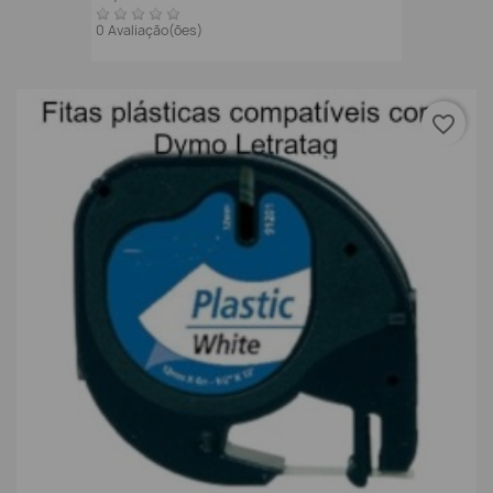
0 Avaliação(ões)
favorite_border