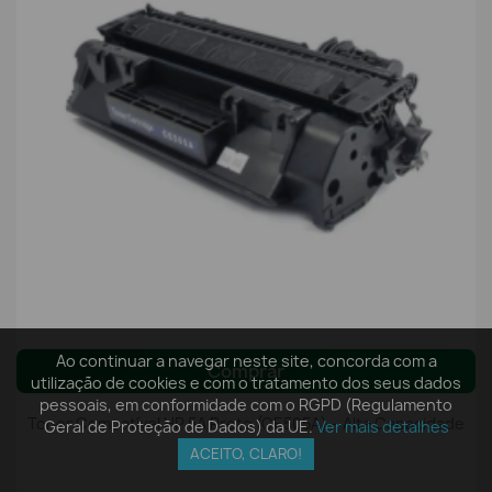
Ao continuar a navegar neste site, concorda com a
Comprar
utilização de cookies e com o tratamento dos seus dados
pessoais, em conformidade com o RGPD (Regulamento
Toner Compatível HP 5A Preto (CE505A) – Alta Capacidade
Geral de Proteção de Dados) da UE.
Ver mais detalhes
3500 Págs
ACEITO, CLARO!