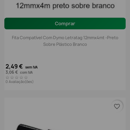
Comprar
Fita Compatível Com Dymo Letratag 12mmx4mt -preto
Sobre Plástico Branco
2,49 €
sem IVA
3,06 €
com IVA
0 Avaliação(ões)
favorite_border