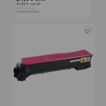
34,02 €
com IVA
0 Avaliação(ões)
favorite_border