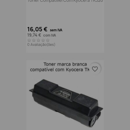
Toner Compatível Com Kyocera TK320
16,05 €
sem IVA
19,74 €
com IVA
0 Avaliação(ões)
favorite_border