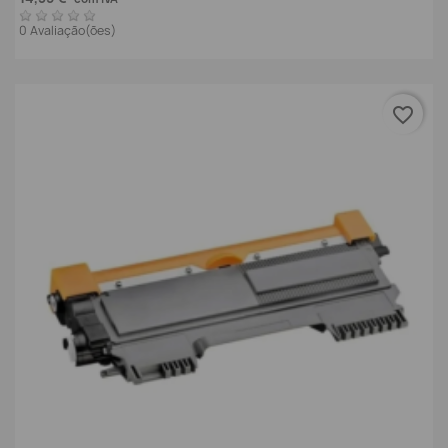
0 Avaliação(ões)
favorite_border