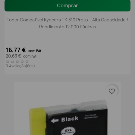
Comprar
Toner Compatível Kyocera TK-310 Preto – Alta Capacidade /
Rendimento 12.000 Páginas
16,77 €
sem IVA
20,63 €
com IVA
0 Avaliação(ões)
favorite_border