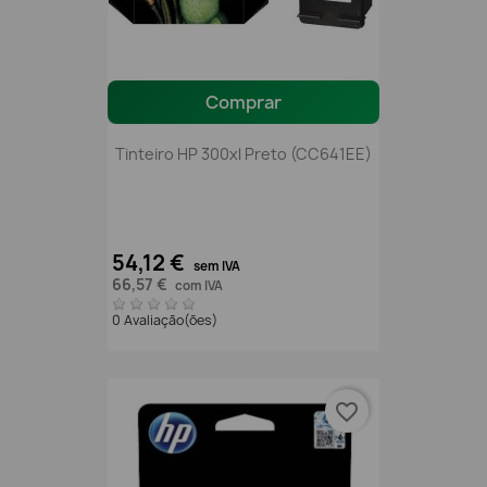
Comprar
Tinteiro HP 300xl Preto (CC641EE)
54,12 €
sem IVA
66,57 €
com IVA
0 Avaliação(ões)
favorite_border