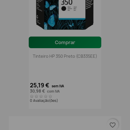
Comprar
Tinteiro HP 350 Preto (CB335EE)
25,19 €
sem IVA
30,98 €
com IVA
0 Avaliação(ões)
favorite_border