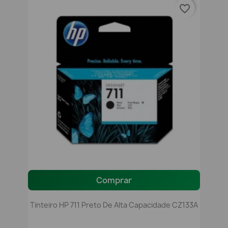
favorite_border
Comprar
Tinteiro HP 711 Preto De Alta Capacidade CZ133A