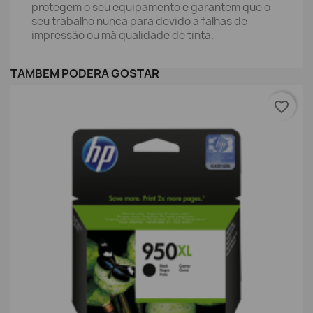
protegem o seu equipamento e garantem que o
seu trabalho nunca para devido a falhas de
impressão ou má qualidade de tinta.
TAMBÉM PODERÁ GOSTAR
favorite_border