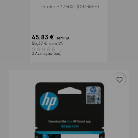
Tinteiro HP 350XL (CB336EE)
45,83 €
sem IVA
56,37 €
com IVA
0 Avaliação(ões)
favorite_border