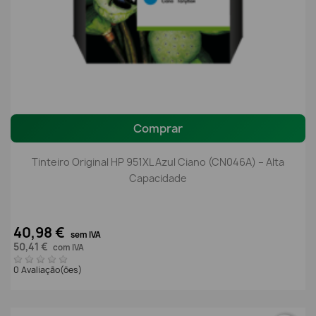
Comprar
Tinteiro Original HP 951XL Azul Ciano (CN046A) – Alta
Capacidade
40,98 €
sem IVA
50,41 €
com IVA
0 Avaliação(ões)