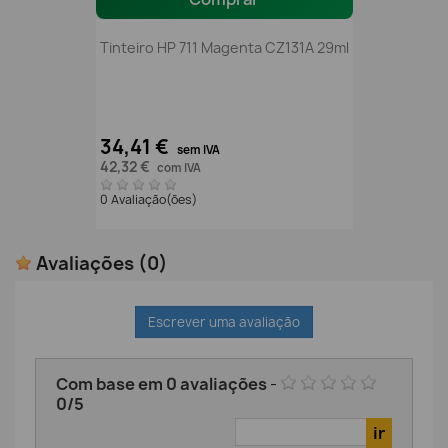
Tinteiro HP 711 Magenta CZ131A 29ml
34,41 €
sem IVA
42,32 €
com IVA
0 Avaliação(ões)
Avaliações
(0)
Escrever uma avaliação
Com base em
0
avaliações
-
0
/
5