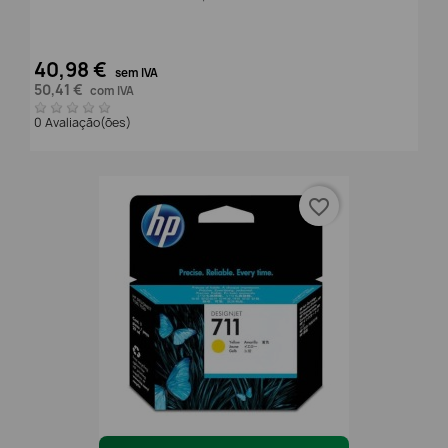
40,98 €
sem IVA
50,41 €
com IVA
0 Avaliação(ões)
favorite_border