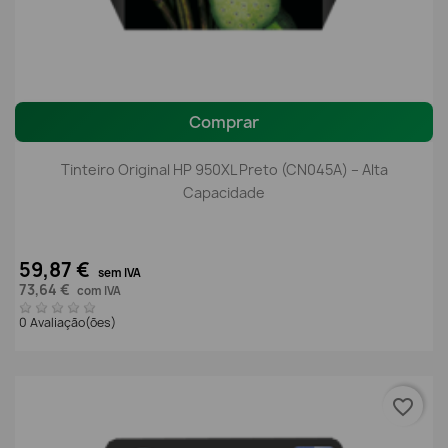
Comprar
Tinteiro Original HP 950XL Preto (CN045A) – Alta
Capacidade
59,87 €
sem IVA
73,64 €
com IVA
0 Avaliação(ões)
favorite_border