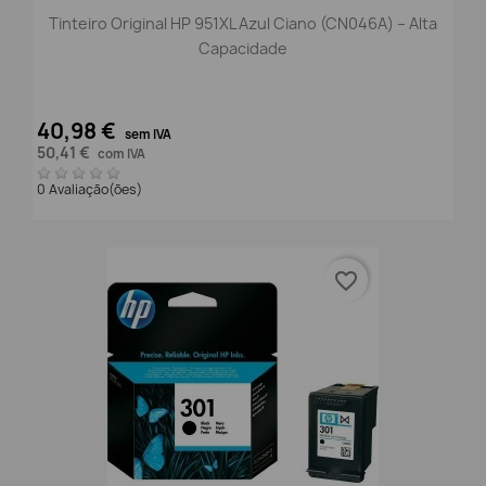
Tinteiro Original HP 951XL Azul Ciano (CN046A) – Alta
Capacidade
40,98 €
sem IVA
50,41 €
com IVA
0 Avaliação(ões)
favorite_border