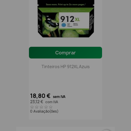
Comprar
Tinteiros HP 912XL Azuis
18,80 €
sem IVA
23,12 €
com IVA
0 Avaliação(ões)