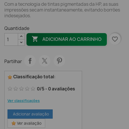
Com a tecnologia de tintas pigmentadas da HP, as suas
impressões secam instantaneamente, evitando borrões
indesejados.
Quantidade

favorite_border
ADICIONAR AO CARRINHO
Partilhar
Classificação total
:
0
/
5
-
0
avaliações
Ver classificações
Adicionar avaliação
Ver avaliação