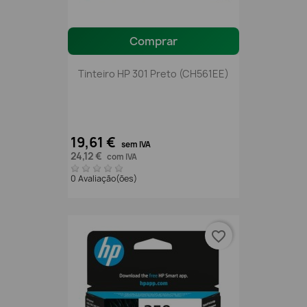
Comprar
Tinteiro HP 301 Preto (CH561EE)
19,61 €
sem IVA
24,12 €
com IVA
0 Avaliação(ões)
favorite_border