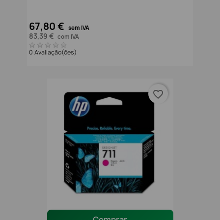
67,80 €
sem IVA
83,39 €
com IVA
0 Avaliação(ões)
favorite_border
Comprar