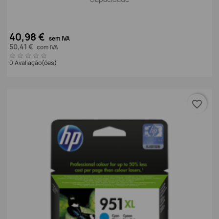
40,98 €
sem IVA
50,41 €
com IVA
0 Avaliação(ões)
favorite_border