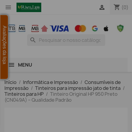
shopping_cart


(0)
Avaliações da loja
search
MENU
Início
Informática e Impressão
Consumíveis de
Impressão
Tinteiros para impressão jato de tinta
Tinteiros para HP
Tinteiro Original HP 950 Preto
(CN049A) – Qualidade Padrão