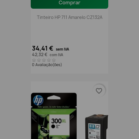
Comprar
Tinteiro HP 711 Amarelo CZ132A
34,41 €
sem IVA
42,32 €
com IVA
0 Avaliação(ões)
favorite_border