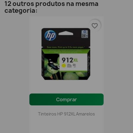
12 outros produtos na mesma
categoria:
favorite_border
Comprar
Tinteiros HP 912XL Amarelos