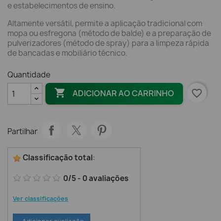
e estabelecimentos de ensino.
Altamente versátil, permite a aplicação tradicional com
mopa ou esfregona (método de balde) e a preparação de
pulverizadores (método de spray) para a limpeza rápida
de bancadas e mobiliário técnico.
Quantidade

favorite_border
ADICIONAR AO CARRINHO
Partilhar
Classificação total
:
0
/
5
-
0
avaliações
Ver classificações