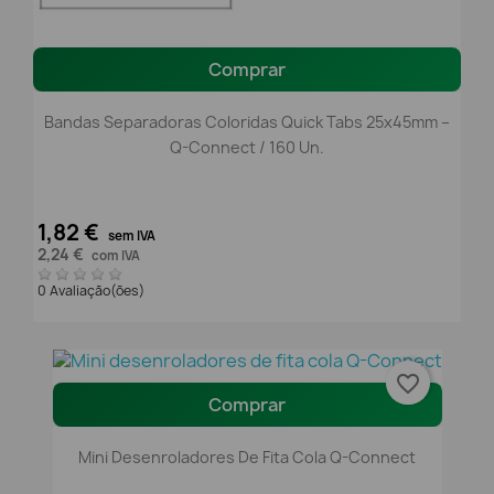
Comprar
Bandas Separadoras Coloridas Quick Tabs 25x45mm –
Q-Connect / 160 Un.
1,82 €
sem IVA
2,24 €
com IVA
0 Avaliação(ões)
favorite_border
Comprar
Mini Desenroladores De Fita Cola Q-Connect