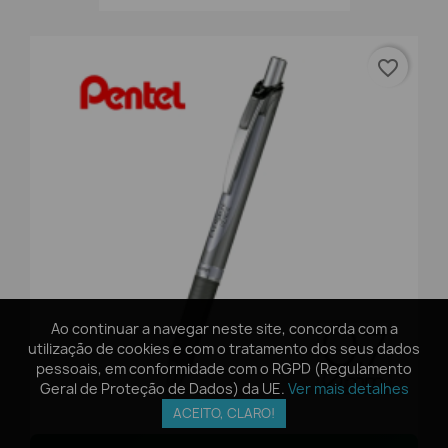
favorite_border
Ao continuar a navegar neste site, concorda com a
Ao continuar a navegar neste site, concorda com a
utilização de cookies e com o tratamento dos seus dados
utilização de cookies e com o tratamento dos seus dados
pessoais, em conformidade com o RGPD (Regulamento
pessoais, em conformidade com o RGPD (Regulamento
Geral de Proteção de Dados) da UE.
Geral de Proteção de Dados) da UE.
Ver mais detalhes
Ver mais detalhes
ACEITO, CLARO!
ACEITO, CLARO!