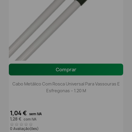
Comprar
Cabo Metálico Com Rosca Universal Para Vassouras E
Esfregonas – 1.20 M
1,04 €
sem IVA
1,28 €
com IVA
0 Avaliação(ões)