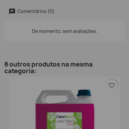
Comentários (0)
De momento, sem avaliações.
8 outros produtos na mesma
categoria:
favorite_border