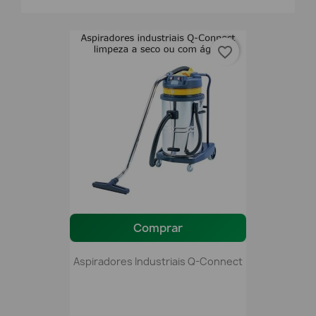
favorite_border
Comprar
Aspiradores Industriais Q-Connect