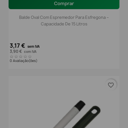
Comprar
Balde Oval Com Espremedor Para Esfregona –
Capacidade De 15 Litros
3,17 €
sem IVA
3,90 €
com IVA
0 Avaliação(ões)
favorite_border