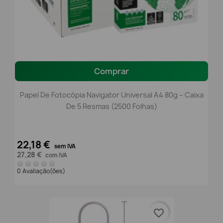
Comprar
Papel De Fotocópia Navigator Universal A4 80g – Caixa
De 5 Resmas (2500 Folhas)
22,18 €
sem IVA
27,28 €
com IVA
0 Avaliação(ões)
favorite_border