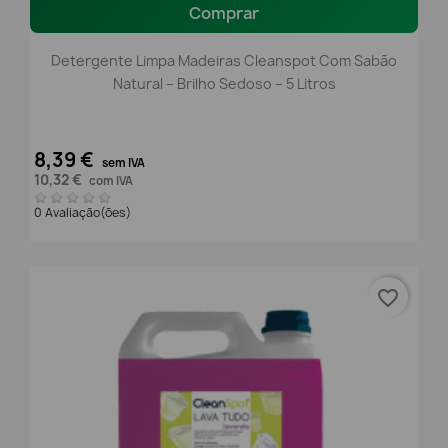
Comprar
Detergente Limpa Madeiras Cleanspot Com Sabão
Natural – Brilho Sedoso – 5 Litros
8,39 €
sem IVA
10,32 €
com IVA
0 Avaliação(ões)
favorite_border