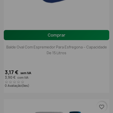
Comprar
Balde Oval Com Espremedor Para Esfregona – Capacidade
De 15 Litros
3,17 €
sem IVA
3,90 €
com IVA
0 Avaliação(ões)
favorite_border