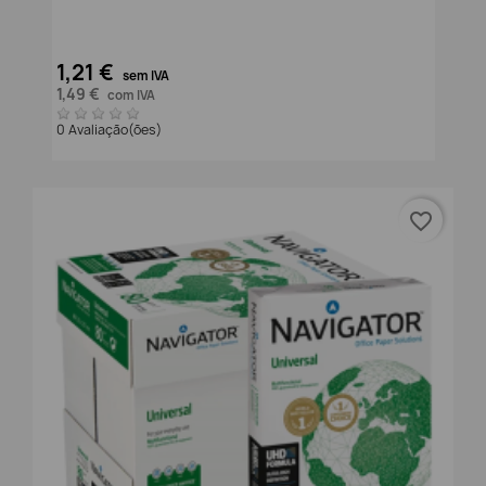
1,21 €
sem IVA
1,49 €
com IVA
0 Avaliação(ões)
favorite_border