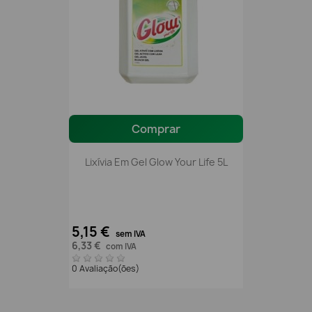
Comprar
Lixívia Em Gel Glow Your Life 5L
5,15 €
sem IVA
6,33 €
com IVA
0 Avaliação(ões)