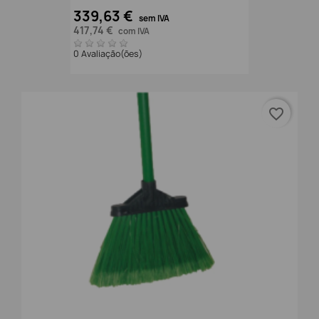
339,63 €
sem IVA
417,74 €
com IVA
0 Avaliação(ões)
favorite_border