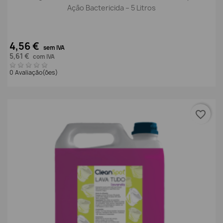
Ação Bactericida – 5 Litros
4,56 €
sem IVA
5,61 €
com IVA
0 Avaliação(ões)
favorite_border