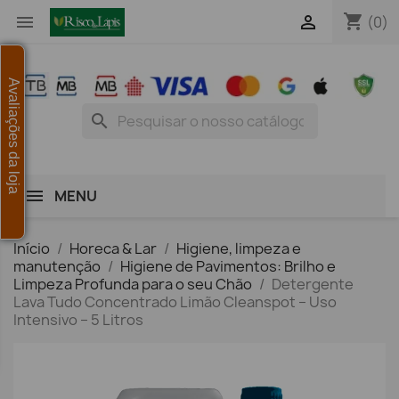
shopping_cart


(0)
Avaliações da loja
search
MENU
Início
Horeca & Lar
Higiene, limpeza e
manutenção
Higiene de Pavimentos: Brilho e
Limpeza Profunda para o seu Chão
Detergente
Lava Tudo Concentrado Limão Cleanspot – Uso
Intensivo – 5 Litros