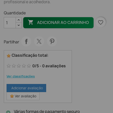
profissional e acolhedora.
Quantidade

favorite_border
ADICIONAR AO CARRINHO
Partilhar
Classificação total
:
0
/
5
-
0
avaliações
Ver classificações
Adicionar avaliação
Ver avaliação
Várias formas de pagamento seguro