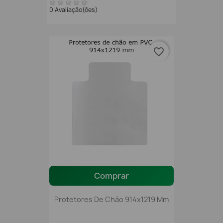
0 Avaliação(ões)
favorite_border
Comprar
Protetores De Chão 914x1219 Mm