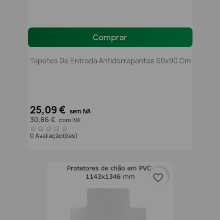
Comprar
Tapetes De Entrada Antiderrapantes 60x90 Cm
25,09 €
sem IVA
30,86 €
com IVA
0 Avaliação(ões)
favorite_border