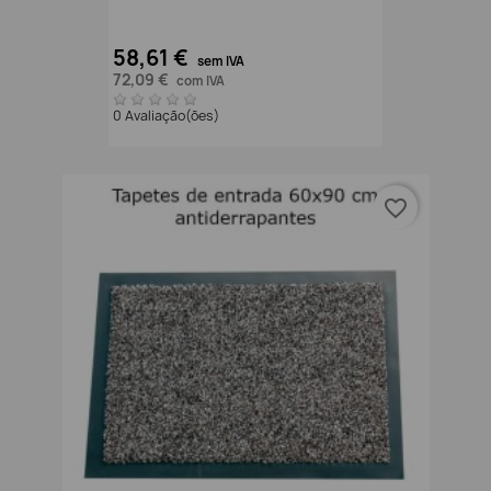
58,61 €
sem IVA
72,09 €
com IVA
0 Avaliação(ões)
favorite_border