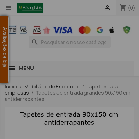
shopping_cart


(0)
Avaliações da loja
search
MENU
Início
Mobiliário de Escritório
Tapetes para
empresas
Tapetes de entrada grandes 90x150 cm
antiderrapantes