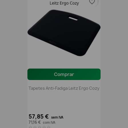
favorite_border
Comprar
Tapetes Anti-Fadiga Leitz Ergo Cozy
57,85 €
sem IVA
71,16 €
com IVA