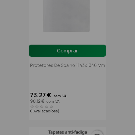
Comprar
Protetores De Soalho 1143x1346 Mm
73,27 €
sem IVA
90,12 €
com IVA
0 Avaliação(ões)