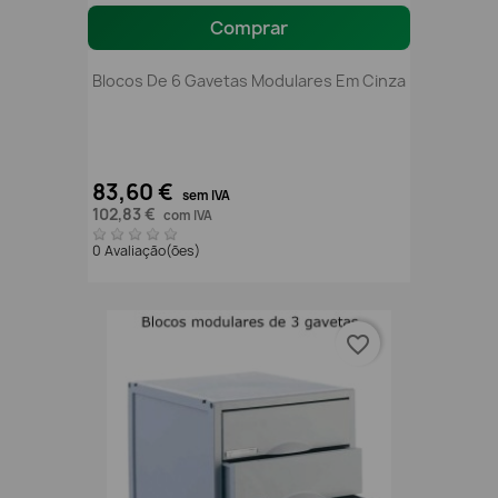
Comprar
Blocos De 6 Gavetas Modulares Em Cinza
83,60 €
sem IVA
102,83 €
com IVA
0 Avaliação(ões)
favorite_border