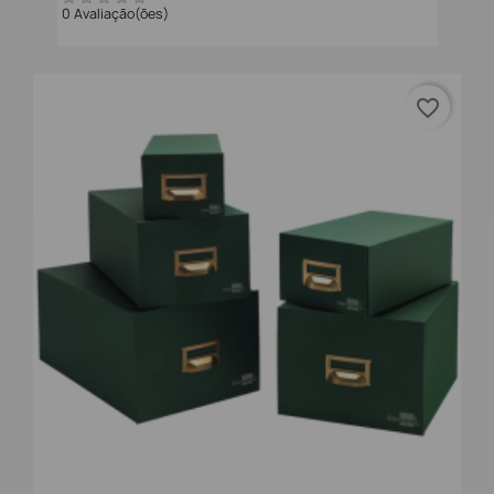
0 Avaliação(ões)
favorite_border