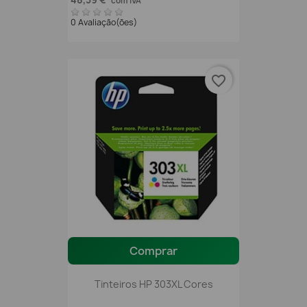
48,39 €
com IVA
0 Avaliação(ões)
favorite_border
Comprar
Tinteiros HP 303XL Cores