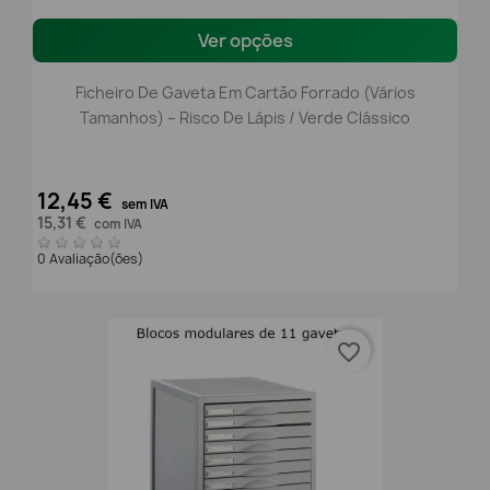
Ver opções
Ficheiro De Gaveta Em Cartão Forrado (Vários
Tamanhos) – Risco De Lápis / Verde Clássico
12,45 €
sem IVA
15,31 €
com IVA
0 Avaliação(ões)
favorite_border