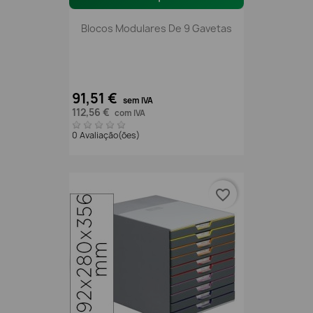
Blocos Modulares De 9 Gavetas
91,51 €
sem IVA
112,56 €
com IVA
0 Avaliação(ões)
favorite_border