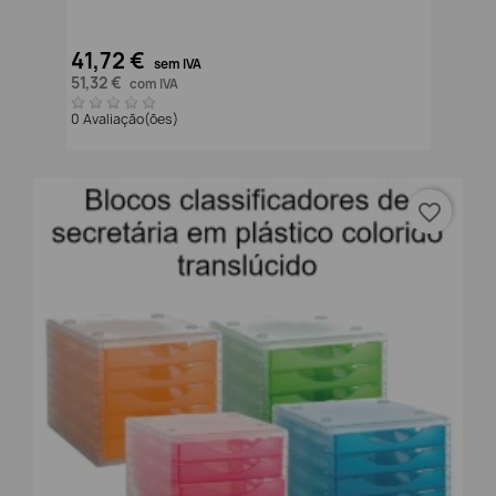
41,72 €
sem IVA
51,32 €
com IVA
0 Avaliação(ões)
favorite_border