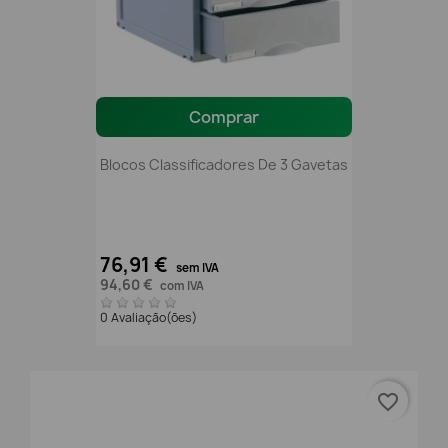
Comprar
Blocos Classificadores De 3 Gavetas
76,91 €
sem IVA
94,60 €
com IVA
0 Avaliação(ões)
favorite_border