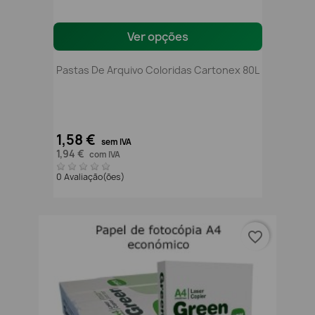
Ver opções
Pastas De Arquivo Coloridas Cartonex 80L
1,58 €
sem IVA
1,94 €
com IVA
0 Avaliação(ões)
favorite_border