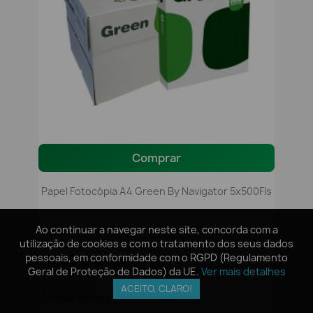
Comprar
Papel Fotocópia A4 Green By Navigator 5x500Fls
Ao continuar a navegar neste site, concorda com a
Ao continuar a navegar neste site, concorda com a
utilização de cookies e com o tratamento dos seus dados
utilização de cookies e com o tratamento dos seus dados
pessoais, em conformidade com o RGPD (Regulamento
pessoais, em conformidade com o RGPD (Regulamento
14,40 €
sem IVA
Geral de Proteção de Dados) da UE.
Geral de Proteção de Dados) da UE.
Ver mais detalhes
Ver mais detalhes
17,71 €
com IVA
ACEITO, CLARO!
ACEITO, CLARO!
0 Avaliação(ões)