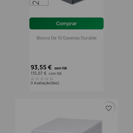
Comprar
Blocos De 10 Gavetas Durable
93,55 €
sem IVA
115,07 €
com IVA
0 Avaliação(ões)
favorite_border