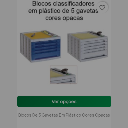
favorite_border
Ver opções
Blocos De 5 Gavetas Em Plástico Cores Opacas