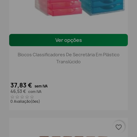
Ver opções
Blocos Classificadores De Secretária Em Plástico
Translúcido
37,83 €
sem IVA
46,53 €
com IVA
0 Avaliação(ões)
favorite_border