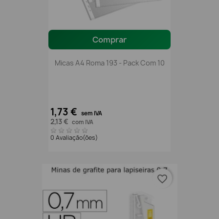
Comprar
Micas A4 Roma 193 - Pack Com 10
1,73 €
sem IVA
2,13 €
com IVA
0 Avaliação(ões)
favorite_border