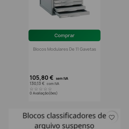
Comprar
Blocos Modulares De 11 Gavetas
105,80 €
sem IVA
130,13 €
com IVA
0 Avaliação(ões)
favorite_border