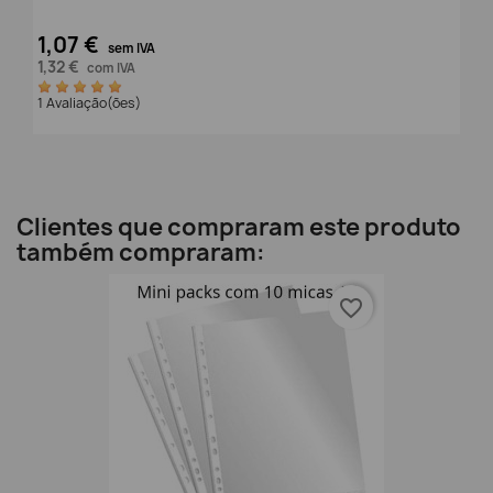
1,07 €
sem IVA
1,32 €
com IVA
1 Avaliação(ões)
Clientes que compraram este produto
também compraram:
favorite_border