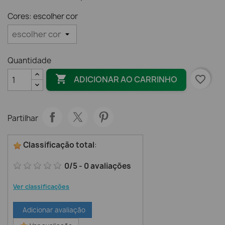
Cores: escolher cor
Quantidade

favorite_border
ADICIONAR AO CARRINHO
Partilhar
Classificação total
:
0
/
5
-
0
avaliações
Ver classificações
Adicionar avaliação