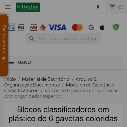
shopping_cart


(0)
Avaliações da loja
search
MENU
Início
Material de Escritório
Arquivo &
Organização Documental
Módulos de Gavetas e
Classificadores
Blocos de 6 gavetas cores opacas
com organizador superior