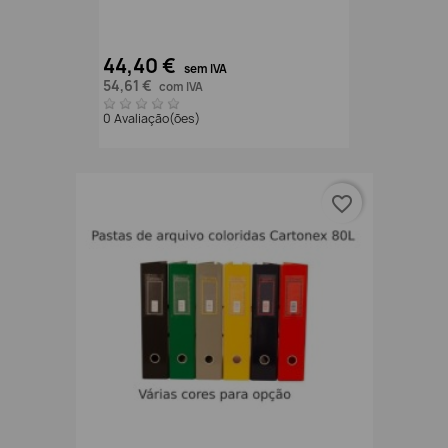
44,40 €
sem IVA
54,61 €
com IVA
0 Avaliação(ões)
favorite_border