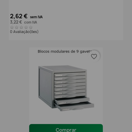
2,62 €
sem IVA
3,22 €
com IVA
0 Avaliação(ões)
favorite_border
Comprar