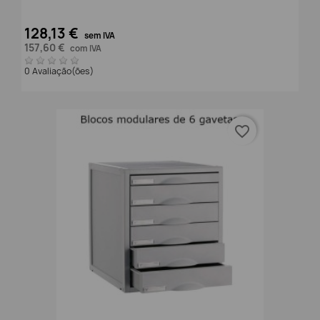
128,13 €
sem IVA
157,60 €
com IVA
0 Avaliação(ões)
favorite_border