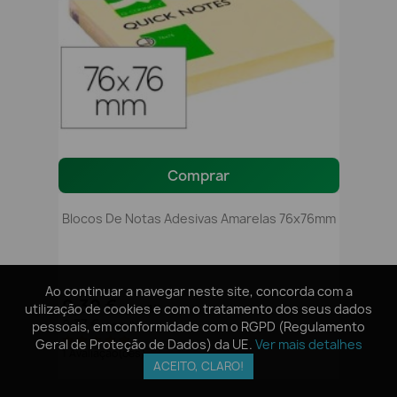
Comprar
Blocos De Notas Adesivas Amarelas 76x76mm
Ao continuar a navegar neste site, concorda com a
Ao continuar a navegar neste site, concorda com a
0,30 €
utilização de cookies e com o tratamento dos seus dados
utilização de cookies e com o tratamento dos seus dados
sem IVA
0,37 €
pessoais, em conformidade com o RGPD (Regulamento
pessoais, em conformidade com o RGPD (Regulamento
com IVA
Geral de Proteção de Dados) da UE.
Geral de Proteção de Dados) da UE.
Ver mais detalhes
Ver mais detalhes
1 Avaliação(ões)
ACEITO, CLARO!
ACEITO, CLARO!