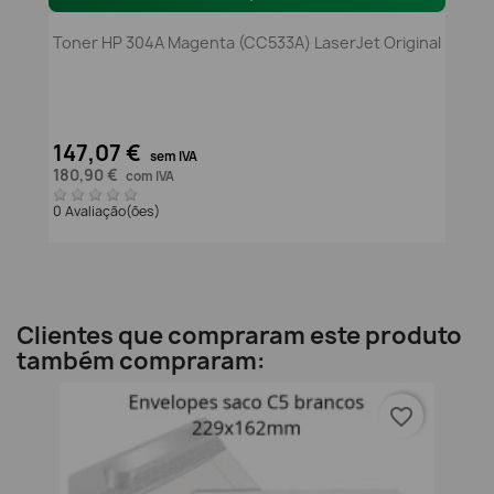
Toner HP 304A Magenta (CC533A) LaserJet Original
147,07 €
sem IVA
180,90 €
com IVA
0 Avaliação(ões)
Clientes que compraram este produto
também compraram:
favorite_border