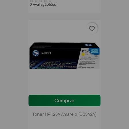
0 Avaliação(ões)
favorite_border
Comprar
Toner HP 125A Amarelo (CB542A)