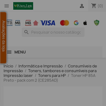
shopping_cart


(0)
Avaliações da loja
search
MENU
Início
Informática e Impressão
Consumíveis de
Impressão
Toners, tambores e consumíveis para
Impressão laser
Toners para HP
Toner HP 85A
Preto - pack com 2 (CE285AD)