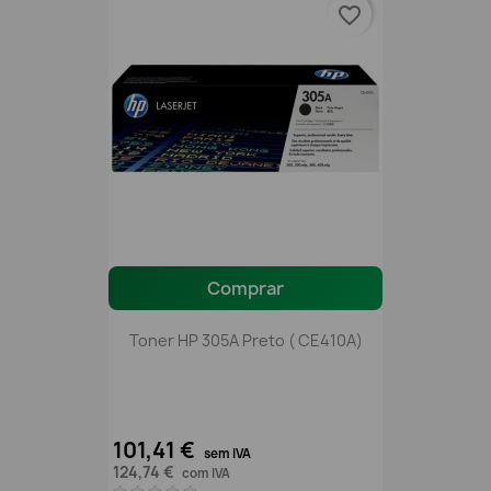
favorite_border
Comprar
Toner HP 305A Preto ( CE410A)
101,41 €
sem IVA
124,74 €
com IVA