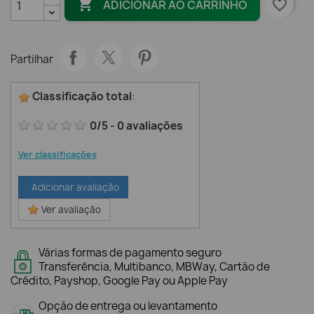

favorite_border
ADICIONAR AO CARRINHO
Partilhar
Classificação total
:
0
/
5
-
0
avaliações
Ver classificações
Adicionar avaliação
Ver avaliação
Várias formas de pagamento seguro
Transferência, Multibanco, MBWay, Cartão de
Crédito, Payshop, Google Pay ou Apple Pay
Opção de entrega ou levantamento