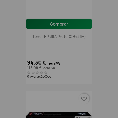
Comprar
Toner HP 36A Preto (CB436A)
94,30 €
sem IVA
115,98 €
com IVA
0 Avaliação(ões)
favorite_border