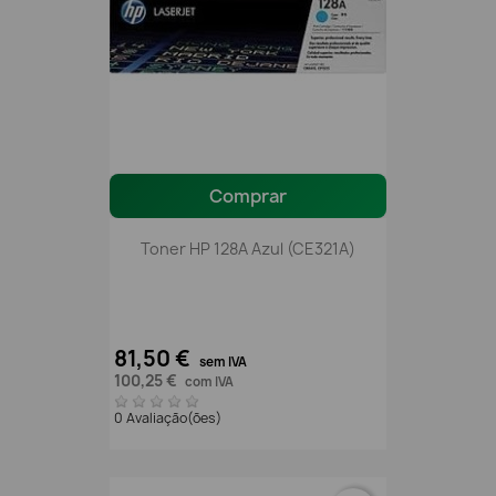
Comprar
Toner HP 128A Azul (CE321A)
81,50 €
sem IVA
100,25 €
com IVA
0 Avaliação(ões)