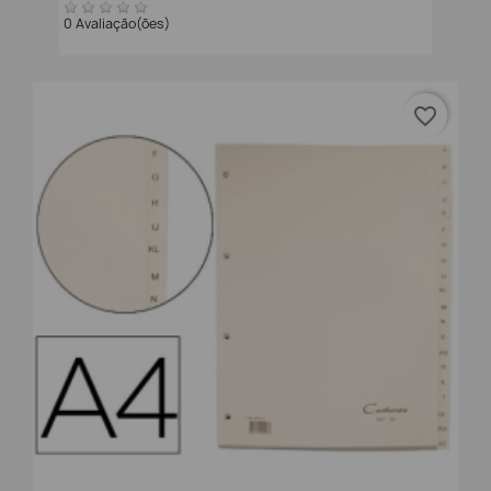
0 Avaliação(ões)
favorite_border