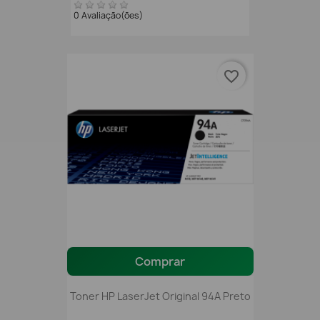
0 Avaliação(ões)
favorite_border
Comprar
Toner HP LaserJet Original 94A Preto