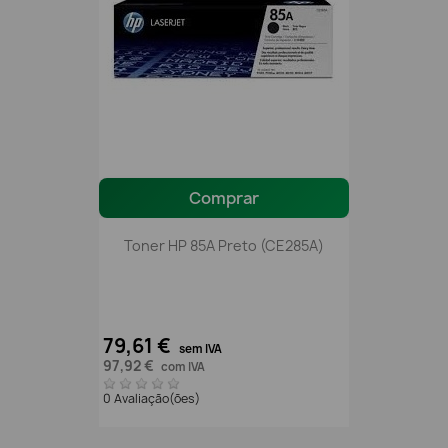
Comprar
Toner HP 85A Preto (CE285A)
79,61 €
sem IVA
97,92 €
com IVA
0 Avaliação(ões)