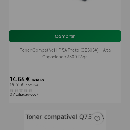
Comprar
Toner Compatível HP 5A Preto (CE505A) – Alta
Capacidade 3500 Págs
14,64 €
sem IVA
18,01 €
com IVA
0 Avaliação(ões)
favorite_border