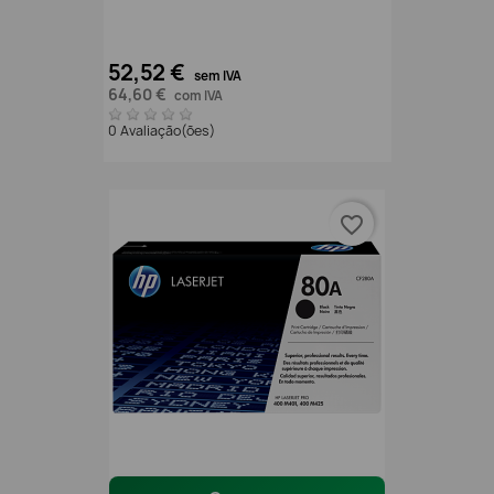
52,52 €
sem IVA
64,60 €
com IVA
0 Avaliação(ões)
favorite_border