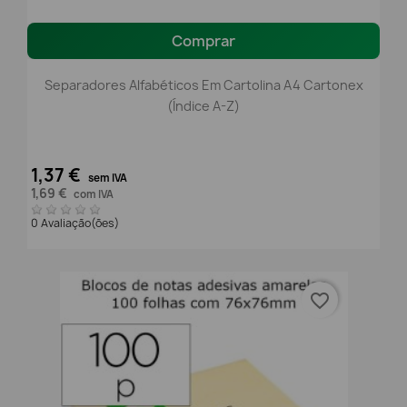
Comprar
Separadores Alfabéticos Em Cartolina A4 Cartonex
(Índice A-Z)
1,37 €
sem IVA
1,69 €
com IVA
0 Avaliação(ões)
favorite_border