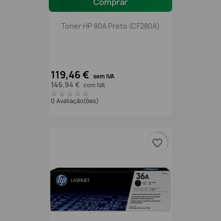
Comprar
Toner HP 80A Preto (CF280A)
119,46 €
sem IVA
146,94 €
com IVA
0 Avaliação(ões)
favorite_border