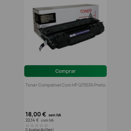
Comprar
Toner Compativel Com HP Q7553A Preto
18,00 €
sem IVA
22,14 €
com IVA
0 Avaliação(ões)