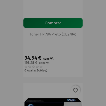
Comprar
Toner HP 78A Preto (CE278A)
94,54 €
sem IVA
116,28 €
com IVA
0 Avaliação(ões)
favorite_border