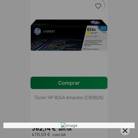
favorite_border
Comprar
Toner HP 824A Amarelo (CB382A)
382,14 €
sem IVA
470,03 €
com IVA