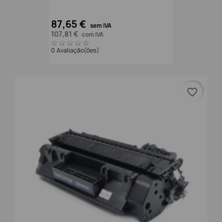
87,65 €
sem IVA
107,81 €
com IVA
0 Avaliação(ões)
favorite_border