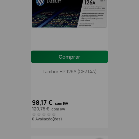
Comprar
Tambor HP 126A (CE314A)
98,17 €
sem IVA
120,75 €
com IVA
0 Avaliação(ões)