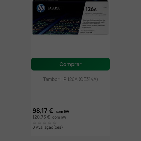
Comprar
Tambor HP 126A (CE314A)
98,17 €
sem IVA
120,75 €
com IVA
0 Avaliação(ões)