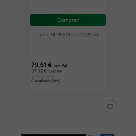
Comprar
Toner HP 85A Preto (CE285A)
79,61 €
sem IVA
97,92 €
com IVA
0 Avaliação(ões)
favorite_border