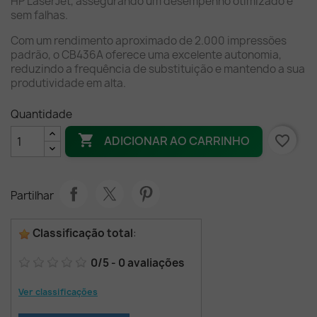
HP LaserJet, assegurando um desempenho otimizado e
sem falhas.
Com um rendimento aproximado de 2.000 impressões
padrão, o CB436A oferece uma excelente autonomia,
reduzindo a frequência de substituição e mantendo a sua
produtividade em alta.
Quantidade

favorite_border
ADICIONAR AO CARRINHO
Partilhar
Classificação total
:
0
/
5
-
0
avaliações
Ver classificações