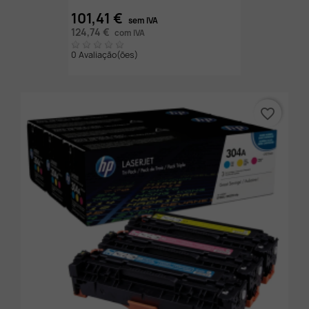
101,41 €
sem IVA
124,74 €
com IVA
0 Avaliação(ões)
favorite_border