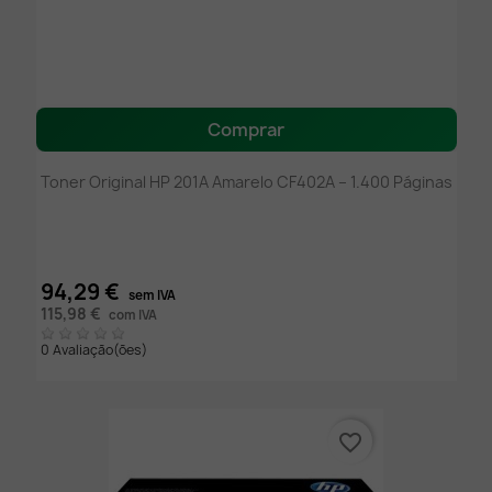
Comprar
Toner Original HP 201A Amarelo CF402A – 1.400 Páginas
94,29 €
sem IVA
115,98 €
com IVA
0 Avaliação(ões)
favorite_border