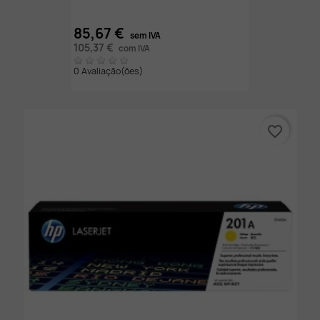
85,67 €
sem IVA
105,37 €
com IVA
0 Avaliação(ões)
favorite_border