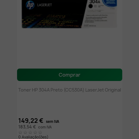
Comprar
Toner HP 304A Preto (CC530A) LaserJet Original
149,22 €
sem IVA
183,54 €
com IVA
0 Avaliação(ões)