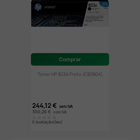
Comprar
Toner HP 823A Preto (CB380A)
244,12 €
sem IVA
300,26 €
com IVA
0 Avaliação(ões)