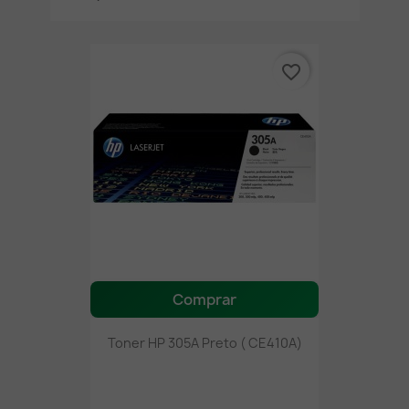
favorite_border
Comprar
Toner HP 305A Preto ( CE410A)