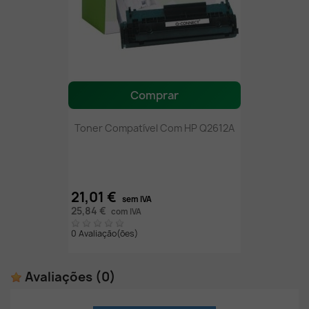
Comprar
Toner Compatível Com HP Q2612A
21,01 €
sem IVA
25,84 €
com IVA
0 Avaliação(ões)
Avaliações
(0)