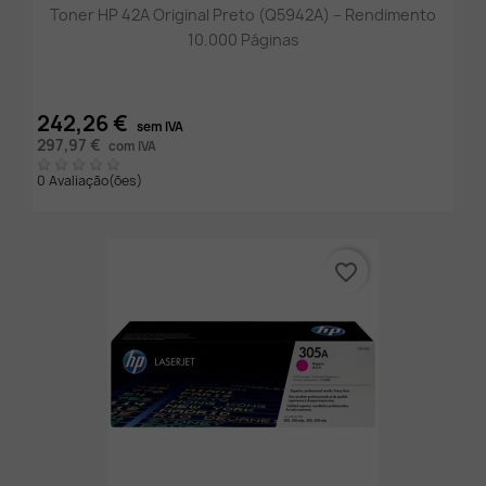
Toner HP 42A Original Preto (Q5942A) – Rendimento
10.000 Páginas
242,26 €
sem IVA
297,97 €
com IVA
0 Avaliação(ões)
favorite_border