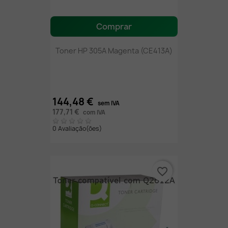
Comprar
Toner HP 305A Magenta (CE413A)
144,48 €
sem IVA
177,71 €
com IVA
0 Avaliação(ões)
favorite_border