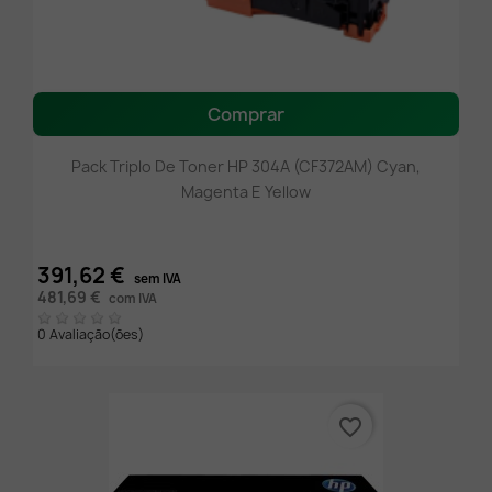
Comprar
Pack Triplo De Toner HP 304A (CF372AM) Cyan,
Magenta E Yellow
391,62 €
sem IVA
481,69 €
com IVA
0 Avaliação(ões)
favorite_border