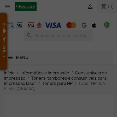
shopping_cart


(0)
Avaliações da loja
search
MENU
Início
Informática e Impressão
Consumíveis de
Impressão
Toners, tambores e consumíveis para
Impressão laser
Toners para HP
Toner HP 36A
Preto (CB436A)