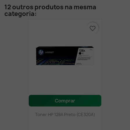
12 outros produtos na mesma
categoria:
favorite_border
Comprar
Toner HP 128A Preto (CE320A)