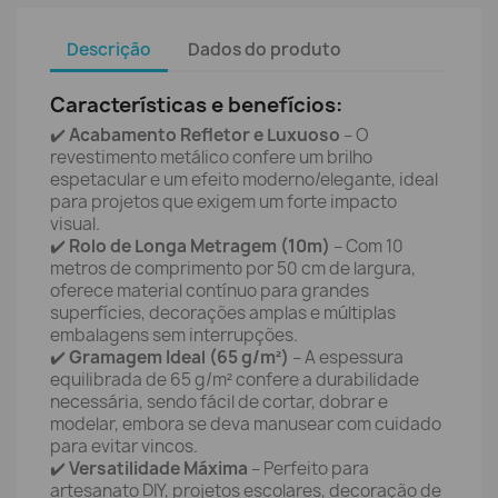
Descrição
Dados do produto
Características e benefícios:
✔️
Acabamento Refletor e Luxuoso
– O
revestimento metálico confere um brilho
espetacular e um efeito moderno/elegante, ideal
para projetos que exigem um forte impacto
visual.
✔️
Rolo de Longa Metragem (10m)
– Com 10
metros de comprimento por 50 cm de largura,
oferece material contínuo para grandes
superfícies, decorações amplas e múltiplas
embalagens sem interrupções.
✔️
Gramagem Ideal (65 g/m²)
– A espessura
equilibrada de 65 g/m² confere a durabilidade
necessária, sendo fácil de cortar, dobrar e
modelar, embora se deva manusear com cuidado
para evitar vincos.
✔️
Versatilidade Máxima
– Perfeito para
artesanato DIY, projetos escolares, decoração de