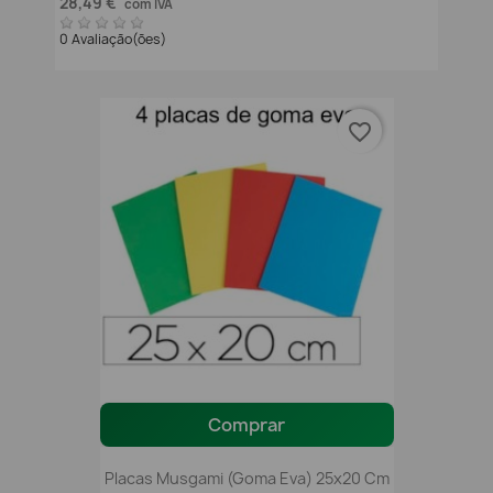
28,49 €
com IVA
0 Avaliação(ões)
favorite_border
Comprar
Placas Musgami (Goma Eva) 25x20 Cm