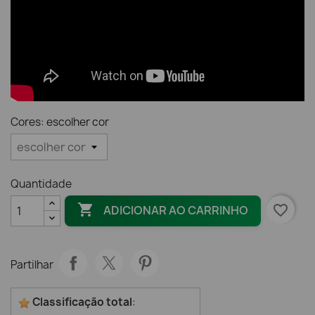
Cores: escolher cor
Quantidade

favorite_border
ADICIONAR AO CARRINHO
Partilhar
Classificação total
: