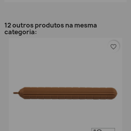
12 outros produtos na mesma
categoria:
favorite_border