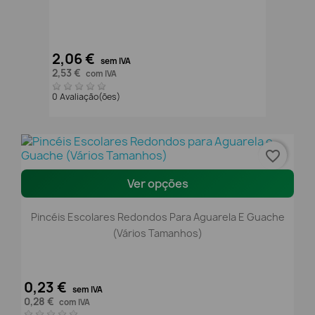
2,06 €
sem IVA
2,53 €
com IVA
0 Avaliação(ões)
favorite_border
Ver opções
Pincéis Escolares Redondos Para Aguarela E Guache
(Vários Tamanhos)
0,23 €
sem IVA
0,28 €
com IVA