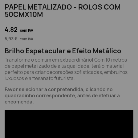
PAPEL METALIZADO - ROLOS COM
50CMX10M
4.82
sem IVA
5,93 €
com IVA
Brilho Espetacular e Efeito Metálico
Transforme o comum em extraordinário! Com 10 metros
de papel metalizado de alta qualidade, terá o material
perfeito para criar decorações sofisticadas, embrulhos
luxuosos e artesanato futurista.
Favor selecionar a cor pretendida, clicando no
quadradinho correspondente, antes de efetuar a
encomenda.