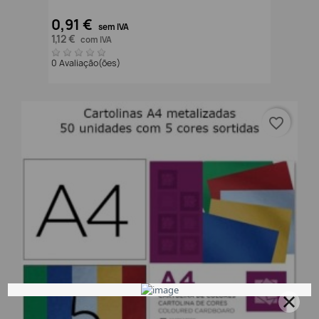
0,91 €
sem IVA
1,12 €
com IVA
0 Avaliação(ões)
favorite_border