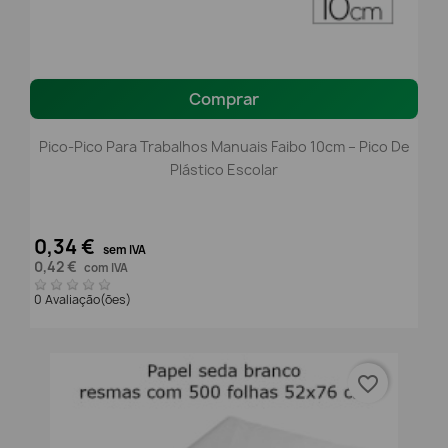
Comprar
Pico-Pico Para Trabalhos Manuais Faibo 10cm – Pico De
Plástico Escolar
0,34 €
sem IVA
0,42 €
com IVA
0 Avaliação(ões)
favorite_border