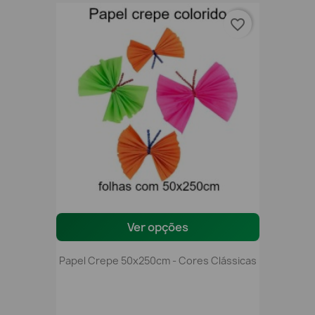
favorite_border
Ver opções
Papel Crepe 50x250cm - Cores Clássicas