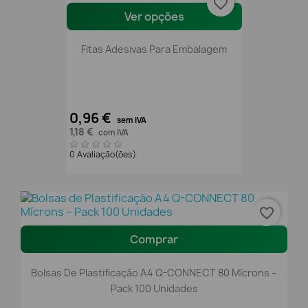
favorite_border
Ver opções
Fitas Adesivas Para Embalagem
0,96 €
sem IVA
1,18 €
com IVA
0 Avaliação(ões)
favorite_border
Comprar
Bolsas De Plastificação A4 Q-CONNECT 80 Mícrons –
Pack 100 Unidades