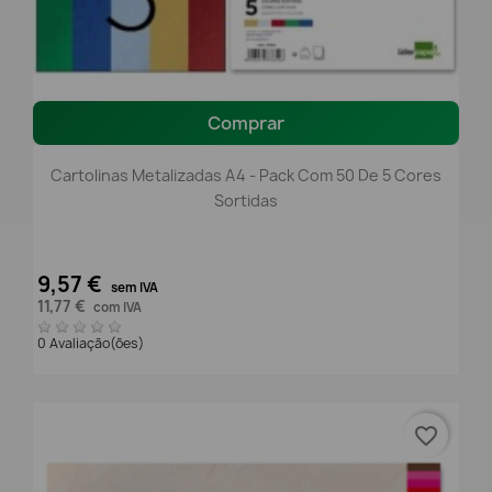
Comprar
Cartolinas Metalizadas A4 - Pack Com 50 De 5 Cores
Sortidas
9,57 €
sem IVA
11,77 €
com IVA
0 Avaliação(ões)
favorite_border