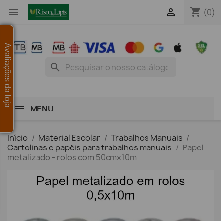
shopping_cart


(0)
Avaliações da loja
search
MENU
Início
Material Escolar
Trabalhos Manuais
Cartolinas e papéis para trabalhos manuais
Papel
metalizado - rolos com 50cmx10m