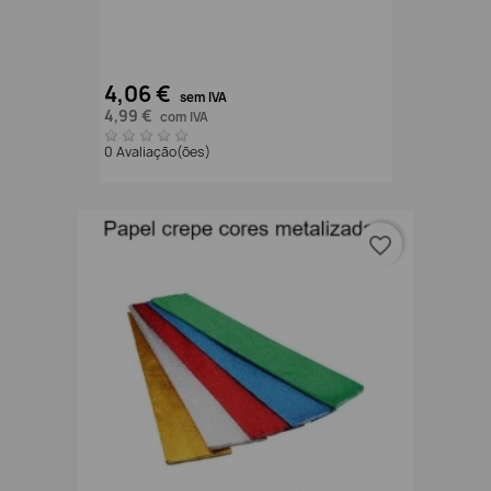
4,06 €
sem IVA
4,99 €
com IVA
0 Avaliação(ões)
favorite_border