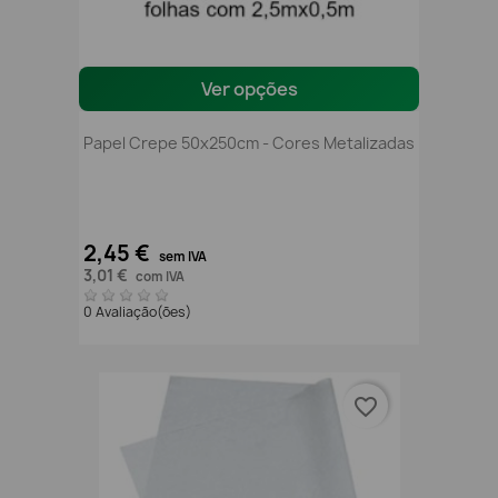
Ver opções
Papel Crepe 50x250cm - Cores Metalizadas
2,45 €
sem IVA
3,01 €
com IVA
0 Avaliação(ões)
favorite_border