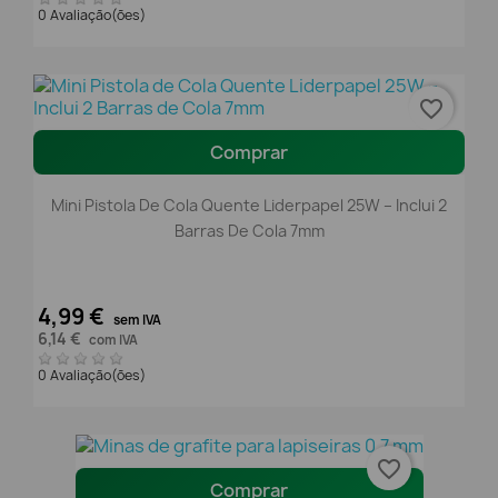
0 Avaliação(ões)
favorite_border
Comprar
Mini Pistola De Cola Quente Liderpapel 25W – Inclui 2
Barras De Cola 7mm
4,99 €
sem IVA
6,14 €
com IVA
0 Avaliação(ões)
favorite_border
Comprar