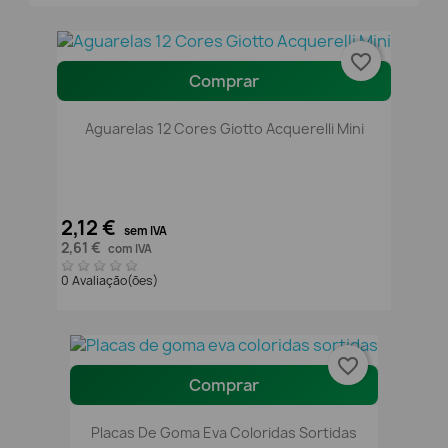
favorite_border
Comprar
Aguarelas 12 Cores Giotto Acquerelli Mini
2,12 €
sem IVA
2,61 €
com IVA
0 Avaliação(ões)
favorite_border
Comprar
Placas De Goma Eva Coloridas Sortidas