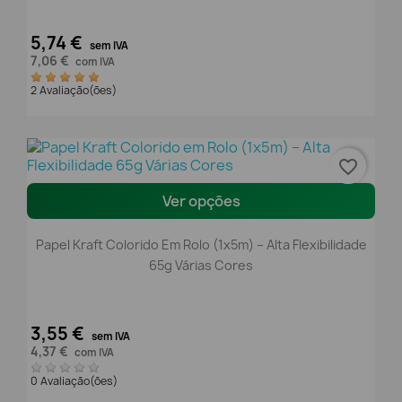
5,74 €
sem IVA
7,06 €
com IVA
2 Avaliação(ões)
favorite_border
Ver opções
Papel Kraft Colorido Em Rolo (1x5m) – Alta Flexibilidade
65g Várias Cores
3,55 €
sem IVA
4,37 €
com IVA
0 Avaliação(ões)