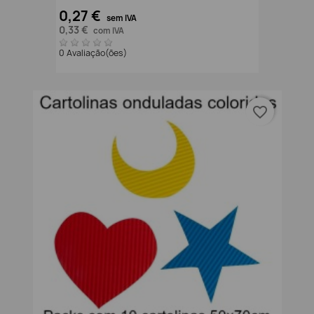
0,27 €
sem IVA
0,33 €
com IVA
0 Avaliação(ões)
favorite_border