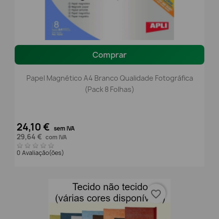
Comprar
Papel Magnético A4 Branco Qualidade Fotográfica
(Pack 8 Folhas)
24,10 €
sem IVA
29,64 €
com IVA
0 Avaliação(ões)
favorite_border