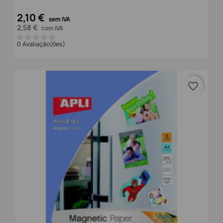
2,10 €
sem IVA
2,58 €
com IVA
0 Avaliação(ões)
favorite_border