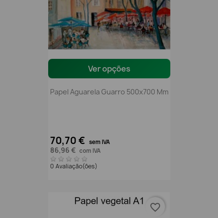
Ver opções
Papel Aguarela Guarro 500x700 Mm
70,70 €
sem IVA
86,96 €
com IVA
0 Avaliação(ões)
favorite_border