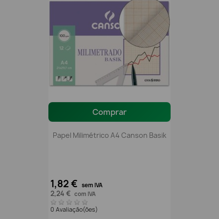
Comprar
Papel Milimétrico A4 Canson Basik
1,82 €
sem IVA
2,24 €
com IVA
0 Avaliação(ões)