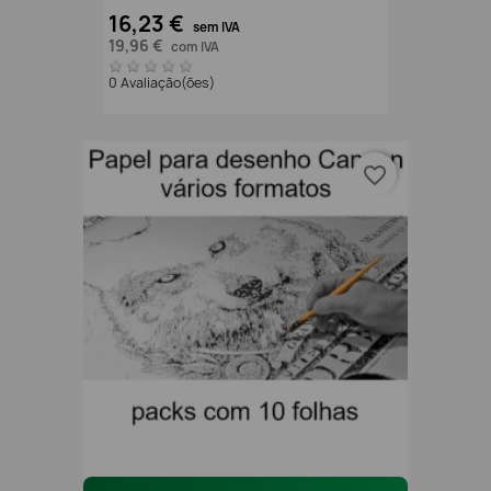
16,23 €
sem IVA
19,96 €
com IVA
0 Avaliação(ões)
favorite_border