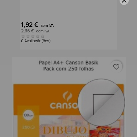
1,92 €
sem IVA
2,36 €
com IVA
0 Avaliação(ões)
favorite_border