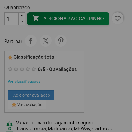
Quantidade

favorite_border
ADICIONAR AO CARRINHO
Partilhar
Classificação total
:
0
/
5
-
0
avaliações
Ver classificações
Adicionar avaliação
Ver avaliação
Várias formas de pagamento seguro
Transferência, Multibanco, MBWay, Cartão de