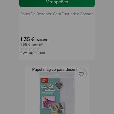
Ver opções
Papel De Desenho Sem Esquadria Canson
1,35 €
sem IVA
1,66 €
com IVA
0 Avaliação(ões)
favorite_border