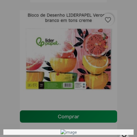
favorite_border
Comprar
Bloco De Desenho LIDERPAPEL Verona Creme