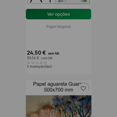
Ver opções
Papel Vegetal
24,50 €
sem IVA
30,14 €
com IVA
0 Avaliação(ões)
favorite_border