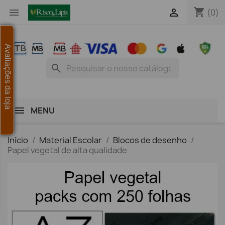
shopping_cart


(0)
Avaliações da loja
search
MENU
Início
Material Escolar
Blocos de desenho
Papel vegetal de alta qualidade