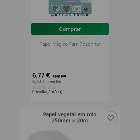
Comprar
Papel Mágico Para Desenhar
6,77 €
sem IVA
8,33 €
com IVA
0 Avaliação(ões)
favorite_border