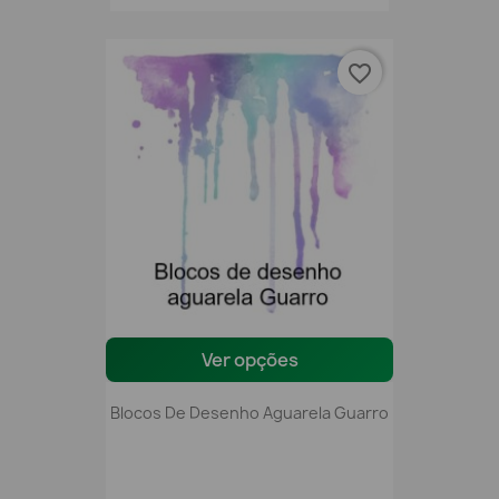
favorite_border
Ver opções
Blocos De Desenho Aguarela Guarro