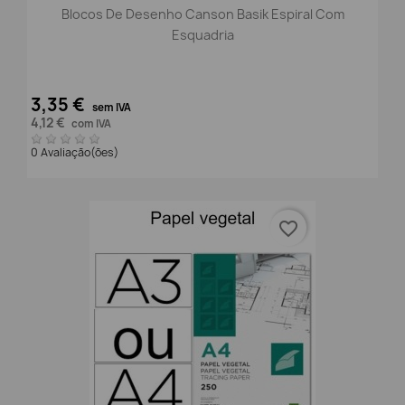
Blocos De Desenho Canson Basik Espiral Com
Esquadria
3,35 €
sem IVA
4,12 €
com IVA
0 Avaliação(ões)
favorite_border