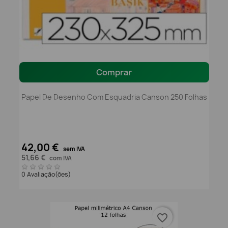
Comprar
Papel De Desenho Com Esquadria Canson 250 Folhas
42,00 €
sem IVA
51,66 €
com IVA
0 Avaliação(ões)
favorite_border