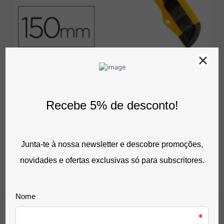
Comprar
X-Ato Largo Económico Em Plástico Com Lâmina De 18mm
0,64 €
sem IVA
0,79 €
com IVA
0 Avaliação(ões)