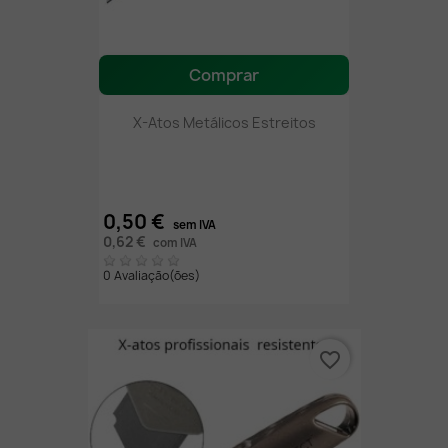
Comprar
X-Atos Metálicos Estreitos
0,50 €
sem IVA
0,62 €
com IVA
0 Avaliação(ões)
favorite_border