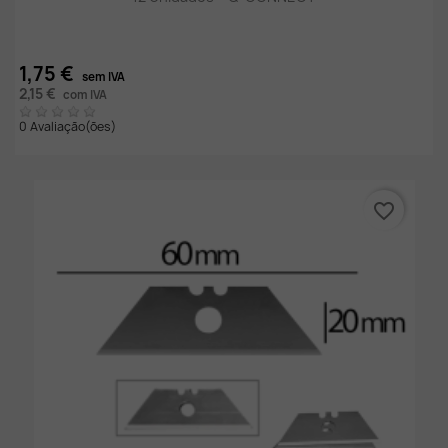
1,75 €
sem IVA
2,15 €
com IVA
0 Avaliação(ões)
favorite_border