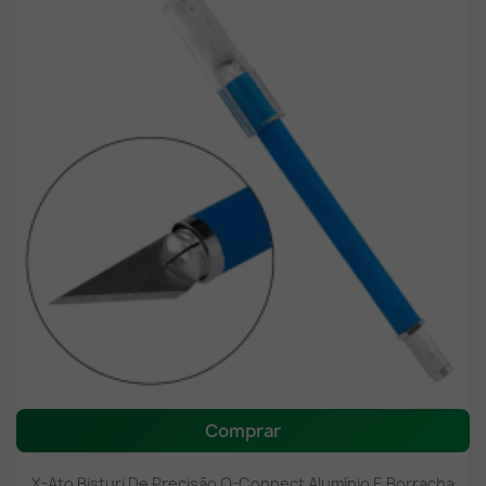
Comprar
X-Ato Bisturi De Precisão Q-Connect Alumínio E Borracha