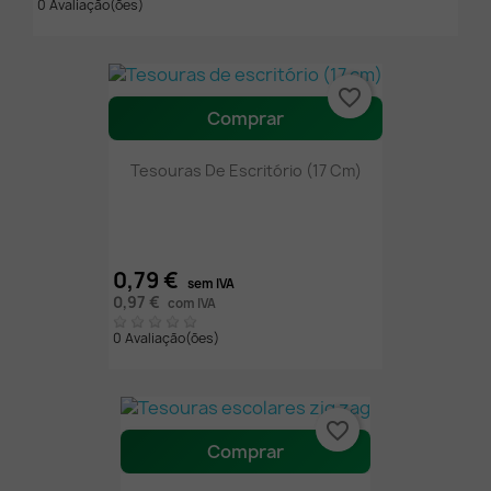
0 Avaliação(ões)
favorite_border
Comprar
Tesouras De Escritório (17 Cm)
0,79 €
sem IVA
0,97 €
com IVA
0 Avaliação(ões)
favorite_border
Comprar