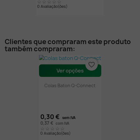
0 Avaliação(ões)
Clientes que compraram este produto
também compraram:
favorite_border
Ver opções
Colas Baton Q-Connect
0,30 €
sem IVA
0,37 €
com IVA
0 Avaliação(ões)