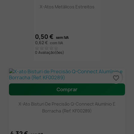
X-Atos Metálicos Estreitos
0,50 €
sem IVA
0,62 €
com IVA
0 Avaliação(ões)
favorite_border
Comprar
X-Ato Bisturi De Precisão Q-Connect Alumínio E
Borracha (Ref. KF00289)
4,32 €