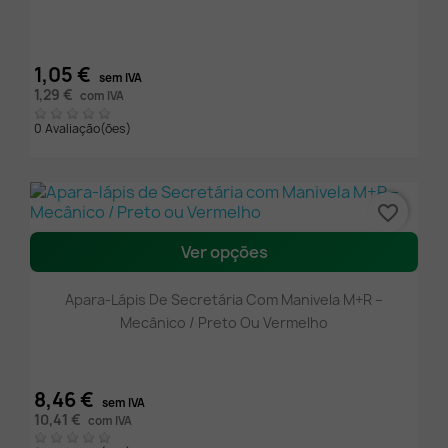
1,05 €
sem IVA
1,29 €
com IVA
0 Avaliação(ões)
favorite_border
Ver opções
Apara-Lápis De Secretária Com Manivela M+R –
Mecânico / Preto Ou Vermelho
8,46 €
sem IVA
10,41 €
com IVA