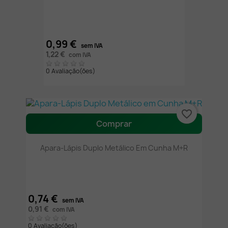
0,99 €
sem IVA
1,22 €
com IVA
0 Avaliação(ões)
favorite_border
Comprar
Apara-Lápis Duplo Metálico Em Cunha M+R
0,74 €
sem IVA
0,91 €
com IVA
0 Avaliação(ões)