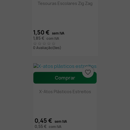
Tesouras Escolares Zig Zag
1,50 €
sem IVA
1,85 €
com IVA
0 Avaliação(ões)
favorite_border
Comprar
X-Atos Plásticos Estreitos
0,45 €
sem IVA
0,55 €
com IVA