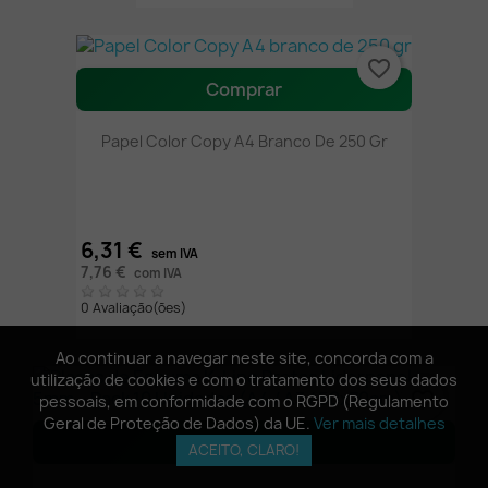
favorite_border
Comprar
Papel Color Copy A4 Branco De 250 Gr
6,31 €
sem IVA
7,76 €
com IVA
0 Avaliação(ões)
Ao continuar a navegar neste site, concorda com a
Ao continuar a navegar neste site, concorda com a
utilização de cookies e com o tratamento dos seus dados
utilização de cookies e com o tratamento dos seus dados
favorite_border
pessoais, em conformidade com o RGPD (Regulamento
pessoais, em conformidade com o RGPD (Regulamento
Geral de Proteção de Dados) da UE.
Geral de Proteção de Dados) da UE.
Ver mais detalhes
Ver mais detalhes
Ver opções
ACEITO, CLARO!
ACEITO, CLARO!