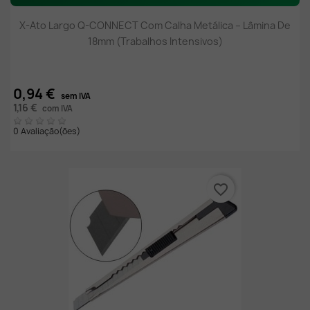
X-Ato Largo Q-CONNECT Com Calha Metálica – Lâmina De
18mm (Trabalhos Intensivos)
0,94 €
sem IVA
1,16 €
com IVA
0 Avaliação(ões)
favorite_border