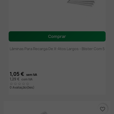
Comprar
Lâminas Para Recarga De X-Atos Largos - Blister Com 5
1,05 €
sem IVA
1,29 €
com IVA
0 Avaliação(ões)
favorite_border