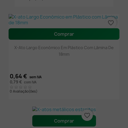
favorite_border
Comprar
X-Ato Largo Económico Em Plástico Com Lâmina De
18mm
0,64 €
sem IVA
0,79 €
com IVA
0 Avaliação(ões)
favorite_border
Comprar