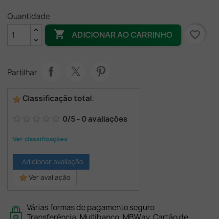
Quantidade

favorite_border
ADICIONAR AO CARRINHO
Partilhar
Classificação total
:
0
/
5
-
0
avaliações
Ver classificações
Adicionar avaliação
Ver avaliação
Várias formas de pagamento seguro
Transferência, Multibanco, MBWay, Cartão de