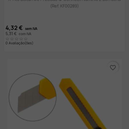
(Ref. KF00289)
4,32 €
sem IVA
5,31 €
com IVA
0 Avaliação(ões)
favorite_border