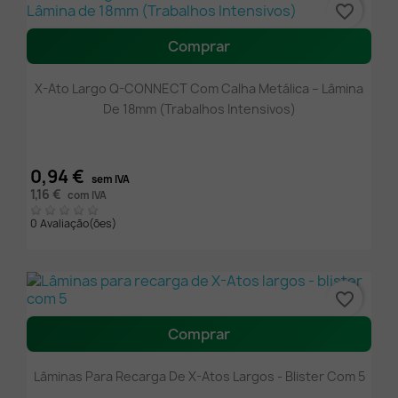
favorite_border
Comprar
X-Ato Largo Q-CONNECT Com Calha Metálica – Lâmina
De 18mm (Trabalhos Intensivos)
0,94 €
sem IVA
1,16 €
com IVA
0 Avaliação(ões)
favorite_border
Comprar
Lâminas Para Recarga De X-Atos Largos - Blister Com 5