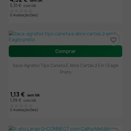
sem IVA
5,31 €
com IVA
0 Avaliação(ões)
favorite_border
Comprar
Saca-Agrafos Tipo Caneta E Abre Cartas 2 Em 1 Eagle
Preto
1,13 €
sem IVA
1,39 €
com IVA
0 Avaliação(ões)