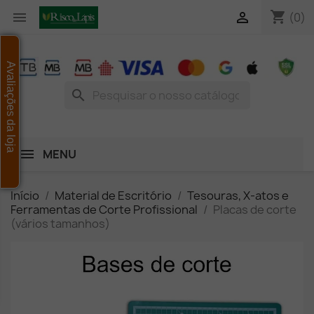
shopping_cart


(0)
Avaliações da loja
search
MENU
Início
Material de Escritório
Tesouras, X-atos e
Ferramentas de Corte Profissional
Placas de corte
(vários tamanhos)