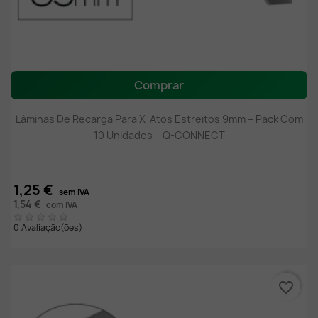
Comprar
Lâminas De Recarga Para X-Atos Estreitos 9mm – Pack Com
10 Unidades – Q-CONNECT
1,25 €
sem IVA
1,54 €
com IVA
0 Avaliação(ões)
favorite_border