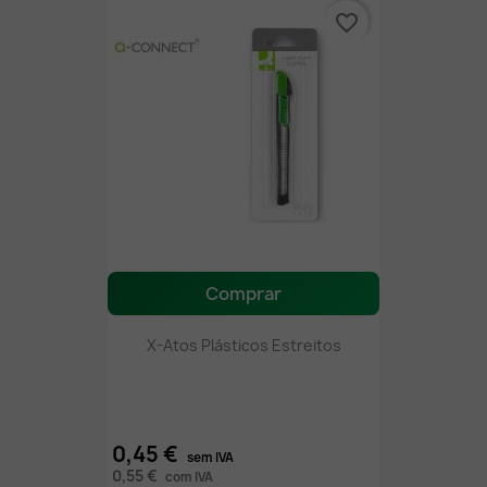
favorite_border
Comprar
X-Atos Plásticos Estreitos
0,45 €
sem IVA
0,55 €
com IVA