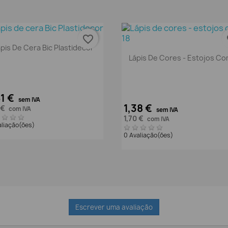
favorite_border
fa
Vista rápida

pis De Cera Bic Plastidecor
Vista rápida

Lápis De Cores - Estojos Co
61 €
sem IVA
1,38 €
 €
com IVA
sem IVA
1,70 €
com IVA
aliação(ões)
0 Avaliação(ões)
Escrever uma avaliação