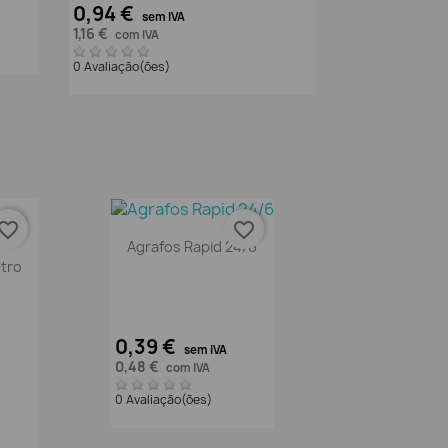
0,94 €
sem IVA
1,16 €
com IVA
0 Avaliação(ões)
vorite_border
favorite_border
Vista rápida

Agrafos Rapid 24/6
tro
0,39 €
sem IVA
0,48 €
com IVA
0 Avaliação(ões)