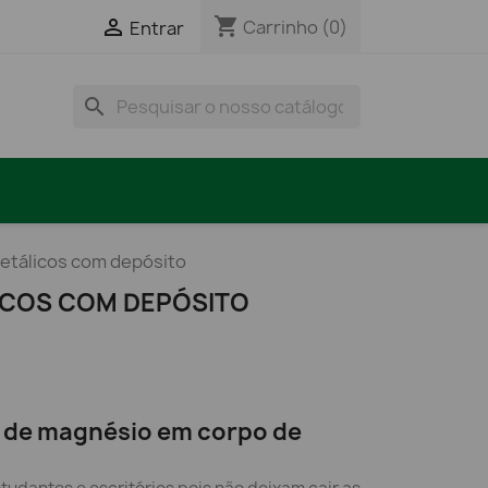
shopping_cart

Carrinho
(0)
Entrar
search
metálicos com depósito
LICOS COM DEPÓSITO
s de magnésio em corpo de