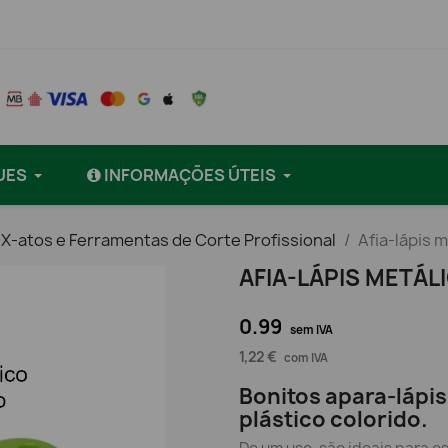
UES
INFORMAÇÕES ÚTEIS
 X-atos e Ferramentas de Corte Profissional
Afia-lápis 
AFIA-LÁPIS METÁ
0.99
sem IVA
1,22 €
com IVA
Bonitos apara-lápi
plástico colorido.