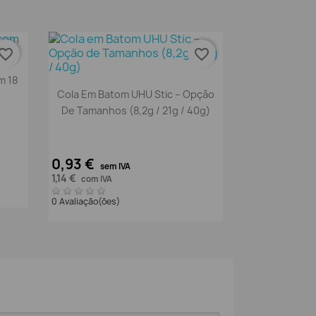
vorite_border
favorite_border
m 18
Vista rápida

Cola Em Batom UHU Stic – Opção
De Tamanhos (8,2g / 21g / 40g)
0,93 €
sem IVA
1,14 €
com IVA
0 Avaliação(ões)