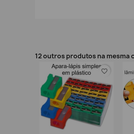
12 outros produtos na mesma c
favorite_border