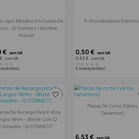
Vista rápida
Vista rápida


a-Lápis Metálico Em Cunha De
X-Atos Metálicos Estreito
Furo – Q-Connect / Alumínio
Robust
9 €
0,50 €
sem IVA
sem IVA
 €
0,62 €
com IVA
com IVA
liação(ões)
0 Avaliação(ões)
favorite_border
fa
Vista rápida

Placas De Corte (vários
Vista rápida

inas De Recarga Para X-Atos
Tamanhos)
argos 18mm – Blister Com 12
Unidades – Q-CONNECT
6,53 €
sem IVA