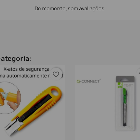
De momento, sem avaliações.
ategoria:
favorite_border
fa