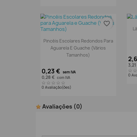
favorite_border
Lá
Vista rápida

Pincéis Escolares Redondos Para
Aguarela E Guache (Vários
Tamanhos)
2,
3,21
0,23 €
sem IVA
0 Av
0,28 €
com IVA
0 Avaliação(ões)
Avaliações
(0)