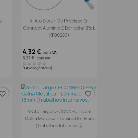
Vista rápida

s
X-Ato Bisturi De Precisão Q-
Connect Alumínio E Borracha (Ref.
KF00289)
4,32 €
sem IVA
5,31 €
com IVA
0 Avaliação(ões)
vorite_border
favorite_border
Vista rápida

X-Ato Largo Q-CONNECT Com
Calha Metálica – Lâmina De 18mm
(Trabalhos Intensivos)