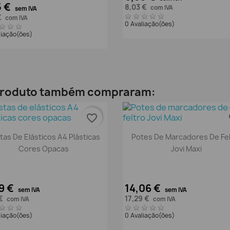
5 €
8,03 €
com IVA
sem IVA
€
com IVA
0 Avaliação(ões)
liação(ões)
 produto também compraram:
favorite_border
fa
Vista rápida
Vista rápida


tas De Elásticos A4 Plásticas
Potes De Marcadores De Fel
Cores Opacas
Jovi Maxi
9 €
14,06 €
sem IVA
sem IVA
 €
17,29 €
com IVA
com IVA
liação(ões)
0 Avaliação(ões)