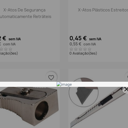
Vista rápida
Vista rápida


X-Atos De Segurança
X-Atos Plásticos Estreito
utomaticamente Retráteis
2 €
0,45 €
sem IVA
sem IVA
€
0,55 €
com IVA
com IVA
liação(ões)
0 Avaliação(ões)
favorite_border
fa