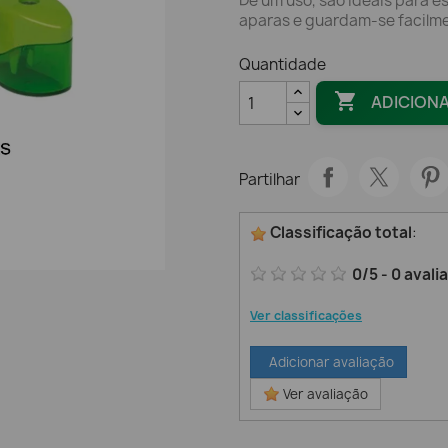
De um uso, são ideais para es
aparas e guardam-se facilme
Quantidade

ADICION
Partilhar
Classificação total
:
0
/
5
-
0
avali
Ver classificações
Adicionar avaliação
Ver avaliação