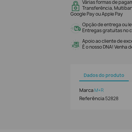
Várias formas de paga
Transferência, Multiba
Google Pay ou Apple Pay
Opção de entrega ou l
Entregas gratuitas no c
Apoio ao cliente de exc
É o nosso DNA! Venha de
Dados do produto
Marca
M+R
Referência
52828