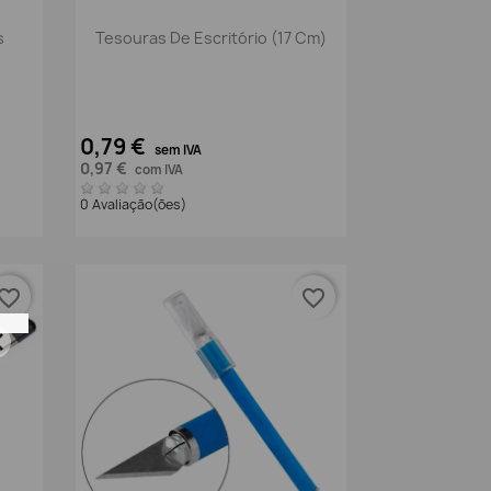
Vista rápida

s
Tesouras De Escritório (17 Cm)
0,79 €
sem IVA
0,97 €
com IVA
0 Avaliação(ões)
vorite_border
favorite_border