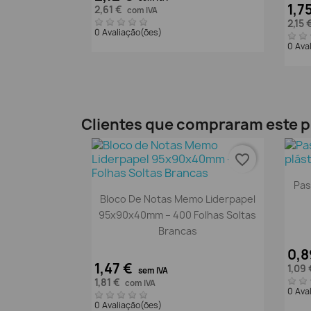
1,7
2,61 €
com IVA
2,15 
0 Avaliação(ões)
0 Ava
Clientes que compraram este
favorite_border
Pas
Vista rápida

Bloco De Notas Memo Liderpapel
95x90x40mm – 400 Folhas Soltas
Brancas
0,8
1,47 €
1,09
sem IVA
1,81 €
com IVA
0 Ava
0 Avaliação(ões)