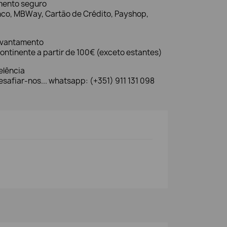
mento seguro
nco, MBWay, Cartão de Crédito, Payshop,
evantamento
ontinente a partir de 100€ (exceto estantes)
elência
safiar-nos... whatsapp: (+351) 911 131 098