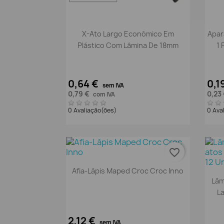
Vista rápida

X-Ato Largo Económico Em
Apar
Plástico Com Lâmina De 18mm
1 
0,64 €
0,1
sem IVA
0,79 €
0,23
com IVA
0 Avaliação(ões)
0 Ava
favorite_border
Vista rápida

Afia-Lápis Maped Croc Croc Inno
Lâm
L
2,12 €
sem IVA