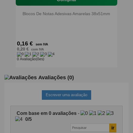
Blocos De Notas Adesivas Amarelas 38x51mm
0,16 €
sem IVA
0,20 €
com IVA
0 Avaliação(ões)
Avaliações
(0)
Escrever uma avaliação
Com base em
0
avaliações
-
0
/
5