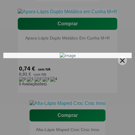
Comprar
Apara-Lápis Duplo Metálico Em Cunha M+R
0,74 €
sem IVA
0,91 €
com IVA
0 Avaliação(ões)
Comprar
Afia-Lápis Maped Croc Croc Inno