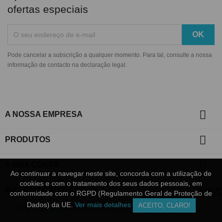
ofertas especiais
Pode cancelar a subscrição a qualquer momento. Para tal, consulte a nossa
informação de contacto na declaração legal.

A NOSSA EMPRESA

PRODUTOS

A SUA CONTA
Ao continuar a navegar neste site, concorda com a utilização de
Ao continuar a navegar neste site, concorda com a utilização de
cookies e com o tratamento dos seus dados pessoais, em
cookies e com o tratamento dos seus dados pessoais, em
key
INFORMAÇÃO DA LOJA
conformidade com o RGPD (Regulamento Geral de Proteção de
conformidade com o RGPD (Regulamento Geral de Proteção de
Dados) da UE.
Dados) da UE.
Ver mais detalhes
Ver mais detalhes
ACEITO, CLARO!
ACEITO, CLARO!
© 2026 - Software de comércio eletrónico por PrestaShop™