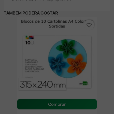
TAMBÉM PODERÁ GOSTAR
favorite_border
Comprar