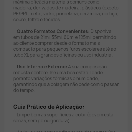
máxima eficácia materiais comuns como
madeira, derivados de madeira, plásticos (exceto
PE/PP), metal, vidro, porcelana, cerâmica, cortiça,
couro, feltro e tecidos.
Quatro Formatos Convenientes:
Disponível
em tubos de 21ml, 35ml, 60ml e 125ml, permitindo
ao cliente comprar desde o formato mais
compacto para pequenos furos escolares até ao
tubo XL para grandes oficinas ou uso industrial.
Uso Interno e Externo:
A sua composição
robusta confere-lhe uma boa estabilidade
perante variações térmicas e humidade,
garantindo que a colagem não cede com o passar
do tempo.
Guia Prático de Aplicação:
Limpe bem as superfícies a colar (devem estar
secas, sem pó ou gordura).