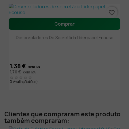
favorite_border
Comprar
Desenroladores De Secretária Liderpapel Ecouse
1,38 €
sem IVA
1,70 €
com IVA
0 Avaliação(ões)
Clientes que compraram este produto
também compraram: