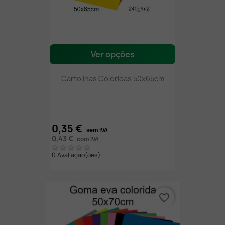
Ver opções
Cartolinas Coloridas 50x65cm
0,35 €
sem IVA
0,43 €
com IVA
0 Avaliação(ões)
favorite_border