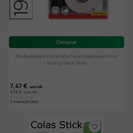
Comprar
Fita Dupla Face Extra Forte Tesa Powerbond Ultra-
Strong 1,5m X 19mm
7,47 €
sem IVA
9,19 €
com IVA
0 Avaliação(ões)
favorite_border