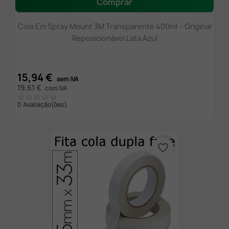
Comprar
Cola Em Spray Mount 3M Transparente 400ml – Original
Reposicionável Lata Azul
15,94 €
sem IVA
19,61 €
com IVA
0 Avaliação(ões)
favorite_border