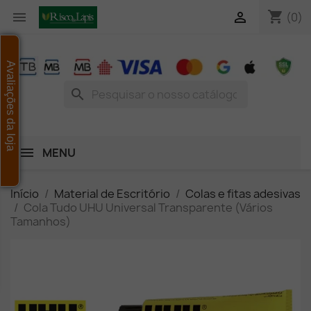
shopping_cart


(0)
Avaliações da loja
search
MENU
Início
Material de Escritório
Colas e fitas adesivas
Cola Tudo UHU Universal Transparente (Vários
Tamanhos)