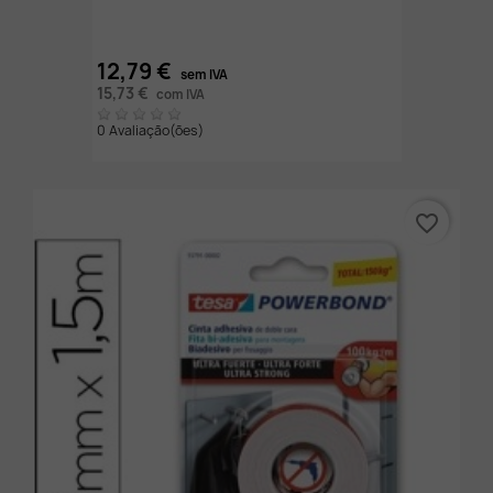
12,79 €
sem IVA
15,73 €
com IVA
0 Avaliação(ões)
favorite_border