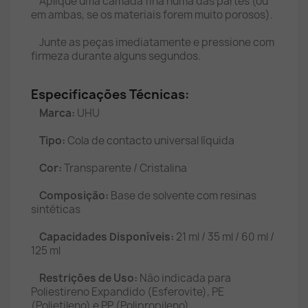
Aplique uma camada fina numa das partes (ou
em ambas, se os materiais forem muito porosos).
Junte as peças imediatamente e pressione com
firmeza durante alguns segundos.
Especificações Técnicas:
Marca:
UHU
Tipo:
Cola de contacto universal líquida
Cor:
Transparente / Cristalina
Composição:
Base de solvente com resinas
sintéticas
Capacidades Disponíveis:
21 ml / 35 ml / 60 ml /
125 ml
Restrições de Uso:
Não indicada para
Poliestireno Expandido (Esferovite), PE
(Polietileno) e PP (Polipropileno).