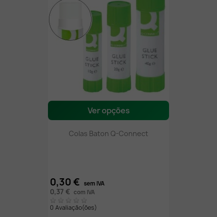
Ver opções
Colas Baton Q-Connect
0,30 €
sem IVA
0,37 €
com IVA
0 Avaliação(ões)