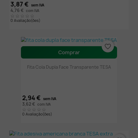
3,87 €
sem IVA
4,76 €
com IVA
0 Avaliação(ões)
favorite_border
Comprar
Fita Cola Dupla Face Transparente TESA
2,94 €
sem IVA
3,62 €
com IVA
0 Avaliação(ões)