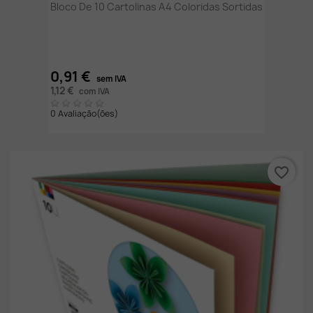
Bloco De 10 Cartolinas A4 Coloridas Sortidas
0,91 €
sem IVA
1,12 €
com IVA
0 Avaliação(ões)
favorite_border