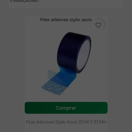
0 Avaliação(ões)
favorite_border
Comprar
Fitas Adesivas Sigilo Azuis 35 Mt X 33 Mm