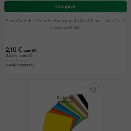
Comprar
Bloco De Feltro Colorido Liderpapel 240x315mm – Pack De 10
Cores Sortidas
2,10 €
sem IVA
2,58 €
com IVA
0 Avaliação(ões)
favorite_border