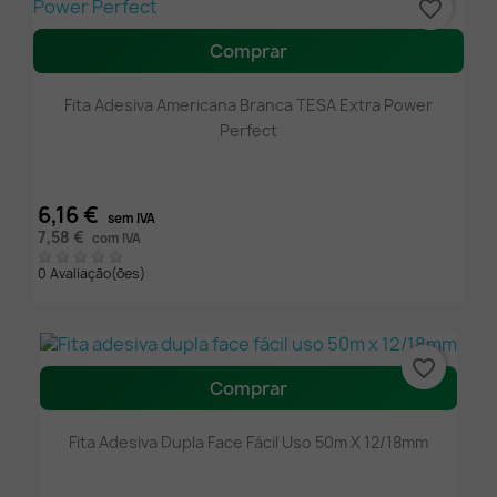
favorite_border
Comprar
Fita Adesiva Americana Branca TESA Extra Power
Perfect
6,16 €
sem IVA
7,58 €
com IVA
0 Avaliação(ões)
favorite_border
Comprar
Fita Adesiva Dupla Face Fácil Uso 50m X 12/18mm