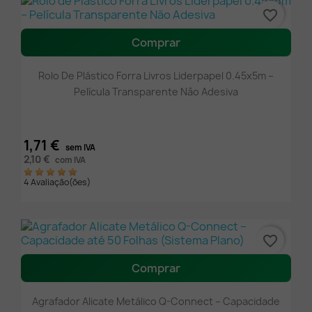
favorite_border
Comprar
Rolo De Plástico Forra Livros Liderpapel 0.45x5m –
Película Transparente Não Adesiva
1,71 €
sem IVA
2,10 €
com IVA
4 Avaliação(ões)
favorite_border
Comprar
Agrafador Alicate Metálico Q-Connect – Capacidade