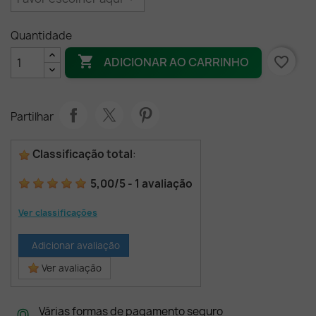
Quantidade

favorite_border
ADICIONAR AO CARRINHO
Partilhar
Classificação total
:
5,00
/
5
-
1
avaliação
Ver classificações
Adicionar avaliação
Ver avaliação
Várias formas de pagamento seguro