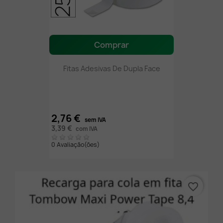
Comprar
Fitas Adesivas De Dupla Face
2,76 €
sem IVA
3,39 €
com IVA
0 Avaliação(ões)
favorite_border