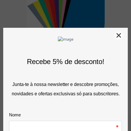
Ver opções
Placas Musgami (Goma Eva) 50x70 Cm
4,20 €
sem IVA
5,17 €
com IVA
0 Avaliação(ões)