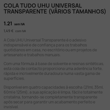
COLA TUDO UHU UNIVERSAL
TRANSPARENTE (VÁRIOS TAMANHOS)
1.21
sem IVA
1,49 €
com IVA
A Cola UHU Universal Transparente é o adesivo
indispensável e de confiança para os trabalhos
quotidianos em casa, no escritório ou em projetos de
artesanato e trabalhos manuais.
Com uma fórmula à base de solvente e resinas sintéticas,
esta cola de contacto proporciona uma aderência forte,
rápida e incrivelmente duradoura numa vasta gama de
superfícies.
Disponível em quatro capacidades à escolha (21ml, 35ml,
60ml e 125ml), a sua aplicação é limpa, fácil e totalmente
cristalina, tornando-se completamente transparente
após secar para garantir um acabamento perfeito e
invisível.