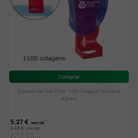
Comprar
Carimbo De Cola TESA - 1.100 Colagens (8,4mm X
8,4mm)
5,27 €
sem IVA
6,48 €
com IVA