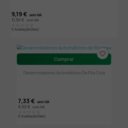
9,19 €
sem IVA
11,30 €
com IVA
0 Avaliação(ões)
favorite_border
Comprar
Desenroladores Automáticos De Fita Cola
7,33 €
sem IVA
9,02 €
com IVA
0 Avaliação(ões)