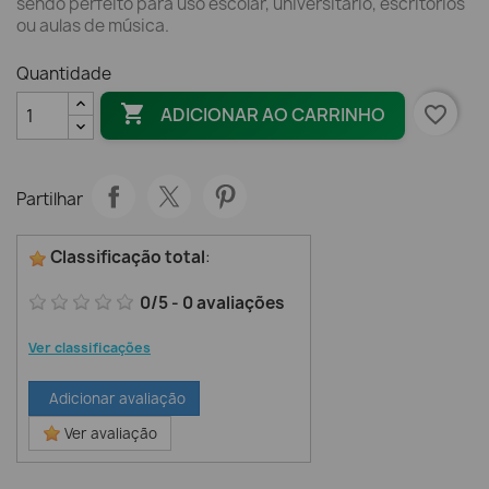
sendo perfeito para uso escolar, universitário, escritórios
ou aulas de música.
Quantidade

favorite_border
ADICIONAR AO CARRINHO
Partilhar
Classificação total
:
0
/
5
-
0
avaliações
Ver classificações
Adicionar avaliação
Ver avaliação