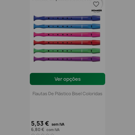
favorite_border
Ver opções
Flautas De Plástico Bisel Coloridas
5,53 €
sem IVA
6,80 €
com IVA