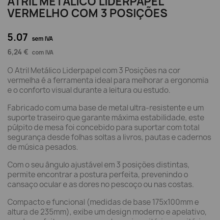
ATRIL METÁLICO LIDERPAPEL
VERMELHO COM 3 POSIÇÕES
5.07
sem IVA
6,24 €
com IVA
O Atril Metálico Liderpapel com 3 Posições na cor
vermelha é a ferramenta ideal para melhorar a ergonomia
e o conforto visual durante a leitura ou estudo.
Fabricado com uma base de metal ultra-resistente e um
suporte traseiro que garante máxima estabilidade, este
púlpito de mesa foi concebido para suportar com total
segurança desde folhas soltas a livros, pautas e cadernos
de música pesados.
Com o seu ângulo ajustável em 3 posições distintas,
permite encontrar a postura perfeita, prevenindo o
cansaço ocular e as dores no pescoço ou nas costas.
Compacto e funcional (medidas de base 175x100mm e
altura de 235mm), exibe um design moderno e apelativo,