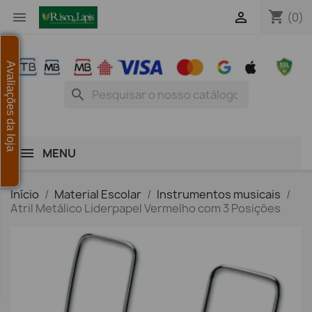
shopping_cart


(0)
Avaliações da loja
search
MENU
Início
Material Escolar
Instrumentos musicais
Atril Metálico Liderpapel Vermelho com 3 Posições