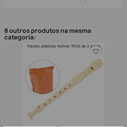
8 outros produtos na mesma
categoria:
favorite_border