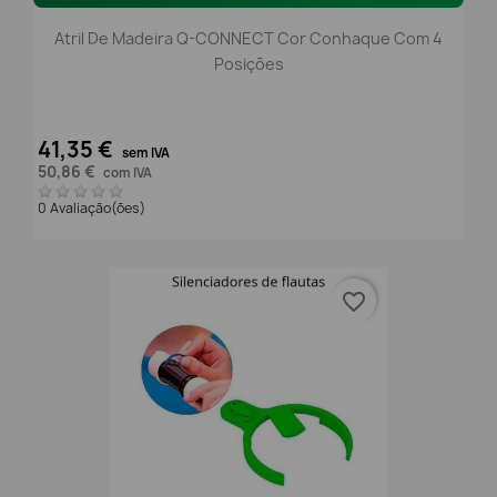
Atril De Madeira Q-CONNECT Cor Conhaque Com 4
Posições
41,35 €
sem IVA
50,86 €
com IVA
0 Avaliação(ões)
favorite_border