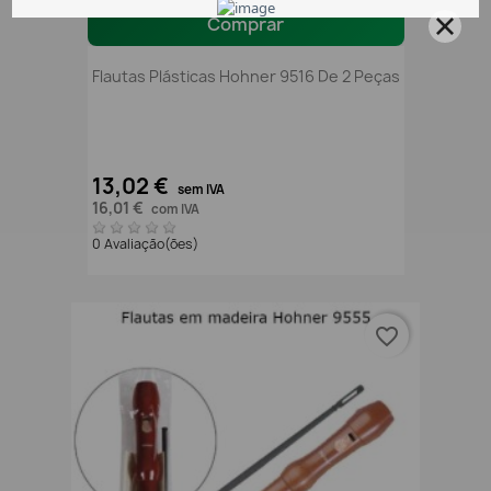
Comprar
Flautas Plásticas Hohner 9516 De 2 Peças
13,02 €
sem IVA
16,01 €
com IVA
0 Avaliação(ões)
favorite_border