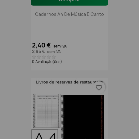
Cadernos A4 De Música E Canto
2,40 €
sem IVA
2,95 €
com IVA
0 Avaliação(ões)
favorite_border