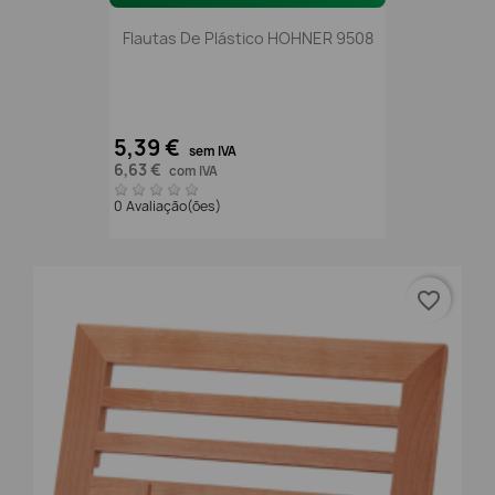
Flautas De Plástico HOHNER 9508
5,39 €
sem IVA
6,63 €
com IVA
0 Avaliação(ões)
favorite_border