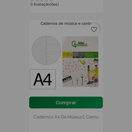
0 Avaliação(ões)
favorite_border
Comprar
Cadernos A4 De Música E Canto