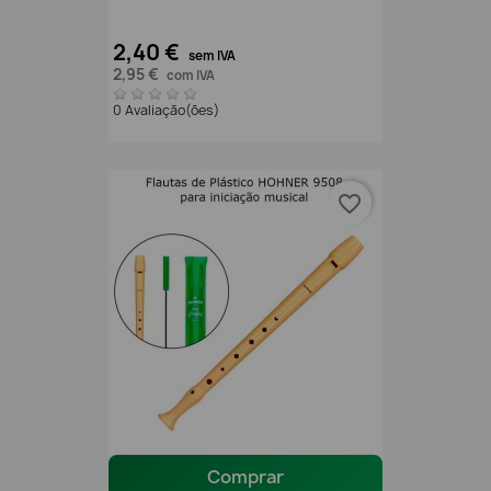
2,40 €
sem IVA
2,95 €
com IVA
0 Avaliação(ões)
favorite_border
Comprar