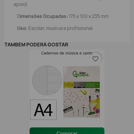
apoio)
D
imensões Ocupadas:
175 x 100 x 235 mm
Uso:
Escolar, musical e profissional
TAMBÉM PODERÁ GOSTAR
favorite_border
Comprar