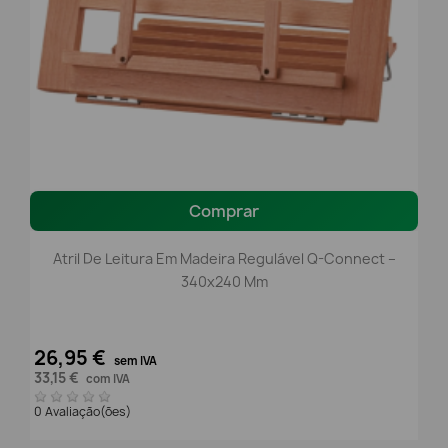
Comprar
Atril De Leitura Em Madeira Regulável Q-Connect –
340x240 Mm
26,95 €
sem IVA
33,15 €
com IVA
0 Avaliação(ões)