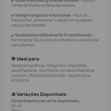
✔️
Guias e escalas gravadas na base
– Facilita
cortes alinhados e medições exatas.
✔️
Design compacto e funcional
– Fácil de
transportar, armazenar e utilizar em qualquer
espaço de trabalho.
✔️
Qualidade profissional M+R reconhecida
–
Ferramenta fiável para uso intensivo e resultados
consistentes.
🎯 Ideal para:
Designers gráficos, fotógrafos, arquitetos,
desenhadores, escritórios, escolas e trabalhos
criativos, oferecendo precisão, segurança e
eficiência.
🎨 Variações Disponíveis:
Comprimentos de corte disponíveis:
26 cm
32 cm