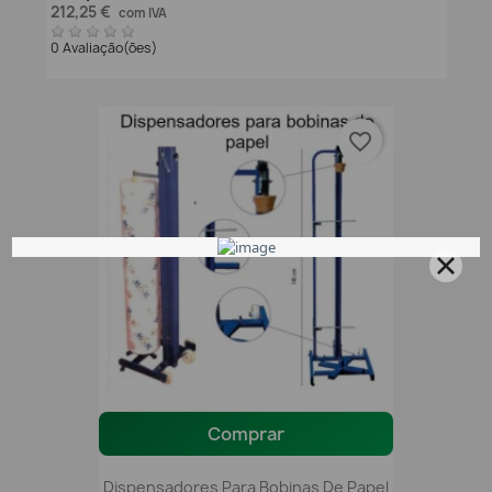
212,25 €
com IVA
0 Avaliação(ões)
favorite_border
Comprar
Dispensadores Para Bobinas De Papel