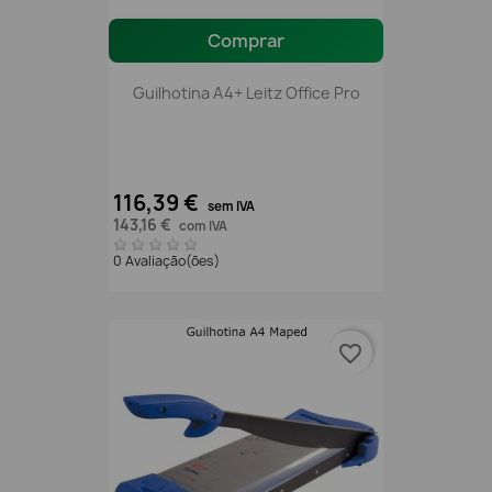
Comprar
Guilhotina A4+ Leitz Office Pro
116,39 €
sem IVA
143,16 €
com IVA
0 Avaliação(ões)
favorite_border