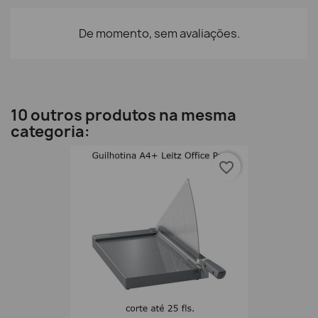
De momento, sem avaliações.
10 outros produtos na mesma
categoria:
favorite_border