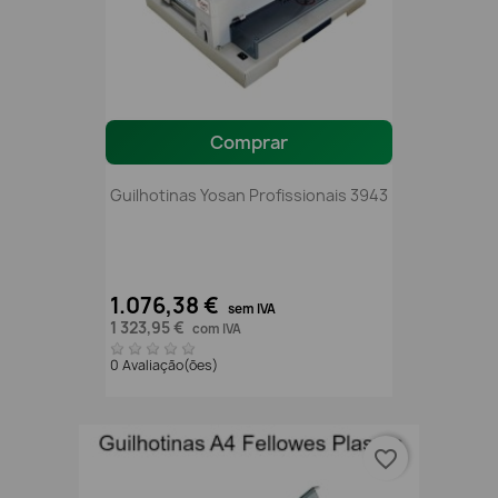
Comprar
Guilhotinas Yosan Profissionais 3943
1.076,38 €
sem IVA
1 323,95 €
com IVA
0 Avaliação(ões)
favorite_border