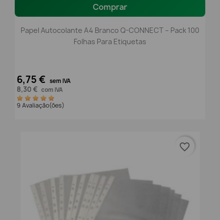
Comprar
Papel Autocolante A4 Branco Q-CONNECT – Pack 100
Folhas Para Etiquetas
6,75 €
sem IVA
8,30 €
com IVA
9 Avaliação(ões)
favorite_border