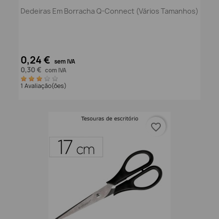
Dedeiras Em Borracha Q-Connect (Vários Tamanhos)
0,24 €
sem IVA
0,30 €
com IVA
1 Avaliação(ões)
favorite_border