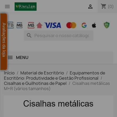
shopping_cart


(0)
Avaliações da loja
search
MENU
Início
Material de Escritório
Equipamentos de
Escritório: Produtividade e Gestão Profissional
Cisalhas e Guilhotinas de Papel
Cisalhas metálicas
M+R (vários tamanhos)