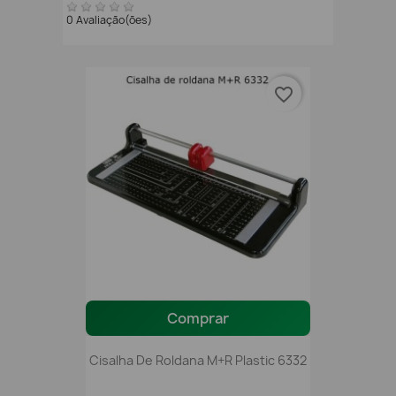
0 Avaliação(ões)
favorite_border
Comprar
Cisalha De Roldana M+R Plastic 6332