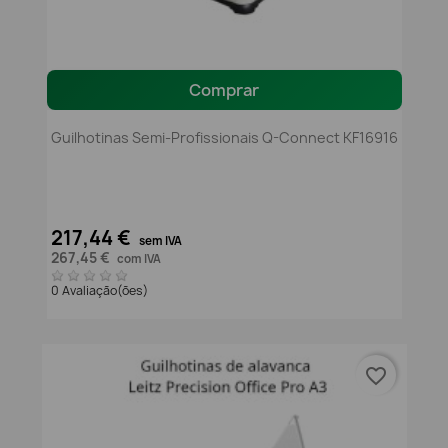
Comprar
Guilhotinas Semi-Profissionais Q-Connect KF16916
217,44 €
sem IVA
267,45 €
com IVA
0 Avaliação(ões)
favorite_border