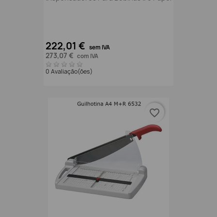
222,01 €
sem IVA
273,07 €
com IVA
0 Avaliação(ões)
favorite_border