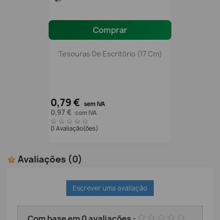
Comprar
Tesouras De Escritório (17 Cm)
0,79 €
sem IVA
0,97 €
com IVA
0 Avaliação(ões)
Avaliações
(0)
Escrever uma avaliação
Com base em
0
avaliações
-