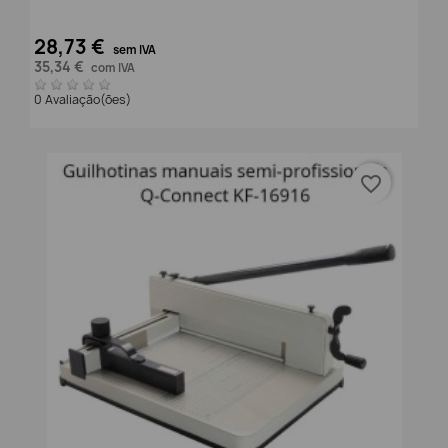
28,73 €
sem IVA
35,34 €
com IVA
0 Avaliação(ões)
favorite_border