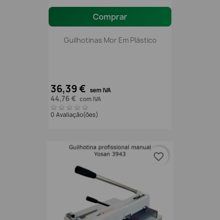
Comprar
Guilhotinas Mor Em Plástico
36,39 €
sem IVA
44,76 €
com IVA
0 Avaliação(ões)
favorite_border