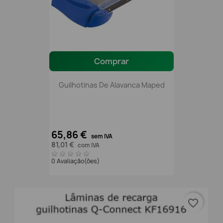
Comprar
Guilhotinas De Alavanca Maped
65,86 €
sem IVA
81,01 €
com IVA
0 Avaliação(ões)
favorite_border