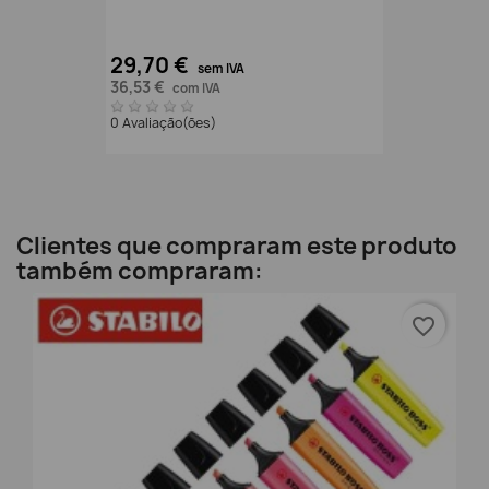
29,70 €
sem IVA
36,53 €
com IVA
0 Avaliação(ões)
Clientes que compraram este produto
também compraram:
favorite_border