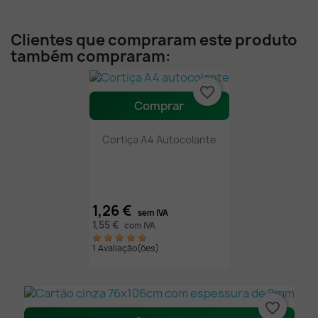
Clientes que compraram este produto
também compraram:
favorite_border
Comprar
Cortiça A4 Autocolante
1,26 €
sem IVA
1,55 €
com IVA
1 Avaliação(ões)
favorite_border