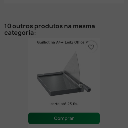
10 outros produtos na mesma
categoria:
favorite_border
Comprar