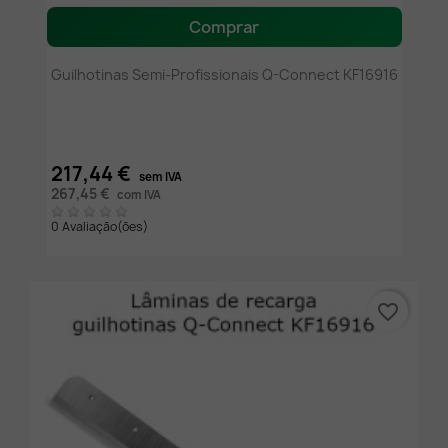
Comprar
Guilhotinas Semi-Profissionais Q-Connect KF16916
217,44 €
sem IVA
267,45 €
com IVA
0 Avaliação(ões)
favorite_border