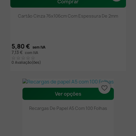
Comprar
Cartão Cinza 76x106cm Com Espessura De 2mm
5,80 €
sem IVA
7,13 €
com IVA
0 Avaliação(ões)
favorite_border
Ver opções
Recargas De Papel A5 Com 100 Folhas