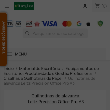
shopping_cart


(0)
Avaliações da loja
search
MENU
Início
Material de Escritório
Equipamentos de
Escritório: Produtividade e Gestão Profissional
Cisalhas e Guilhotinas de Papel
Guilhotinas de
alavanca Leitz Precision Office Pro A3