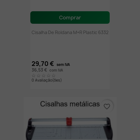
Comprar
Cisalha De Roldana M+R Plastic 6332
29,70 €
sem IVA
36,53 €
com IVA
0 Avaliação(ões)
favorite_border