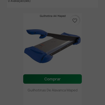
0 Avaliação(ões)
favorite_border
Comprar
Guilhotinas De Alavanca Maped