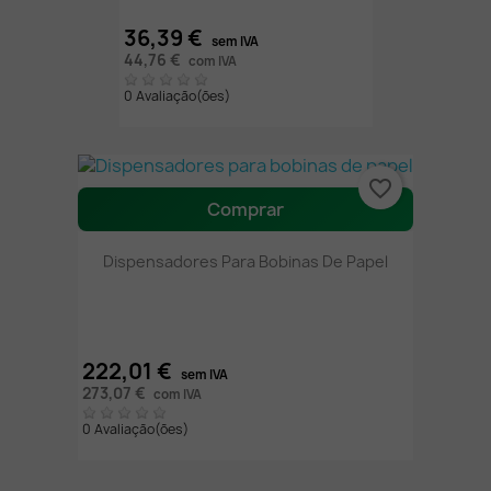
36,39 €
sem IVA
44,76 €
com IVA
0 Avaliação(ões)
favorite_border
Comprar
Dispensadores Para Bobinas De Papel
222,01 €
sem IVA
273,07 €
com IVA
0 Avaliação(ões)