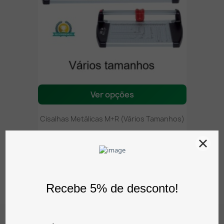
Ver opções
Cisalhas Metálicas M+R (vários Tamanhos)
35,44 €
sem IVA
43,59 €
com IVA
0 Avaliação(ões)