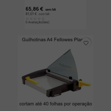
65,86 €
sem IVA
81,01 €
com IVA
0 Avaliação(ões)
favorite_border