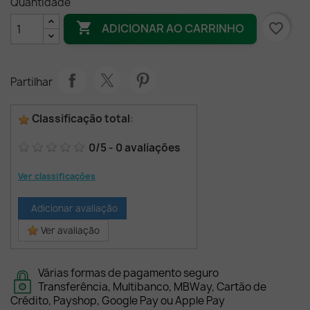
Quantidade

favorite_border
ADICIONAR AO CARRINHO
Partilhar
Classificação total
:
0
/
5
-
0
avaliações
Ver classificações
Adicionar avaliação
Ver avaliação
Várias formas de pagamento seguro
Transferência, Multibanco, MBWay, Cartão de
Crédito, Payshop, Google Pay ou Apple Pay