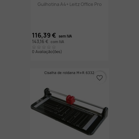
Guilhotina A4+ Leitz Office Pro
116,39 €
sem IVA
143,16 €
com IVA
0 Avaliação(ões)
favorite_border