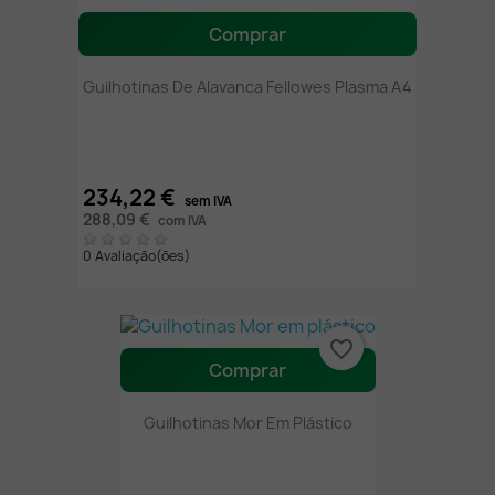
Comprar
Guilhotinas De Alavanca Fellowes Plasma A4
234,22 €
sem IVA
288,09 €
com IVA
0 Avaliação(ões)
favorite_border
Comprar
Guilhotinas Mor Em Plástico